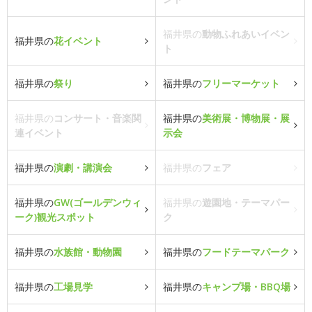
福井県の
動物ふれあいイベン
福井県の
花イベント
ト
福井県の
祭り
福井県の
フリーマーケット
福井県の
コンサート・音楽関
福井県の
美術展・博物展・展
連イベント
示会
福井県の
演劇・講演会
福井県の
フェア
福井県の
GW(ゴールデンウィ
福井県の
遊園地・テーマパー
ーク)観光スポット
ク
福井県の
水族館・動物園
福井県の
フードテーマパーク
福井県の
工場見学
福井県の
キャンプ場・BBQ場