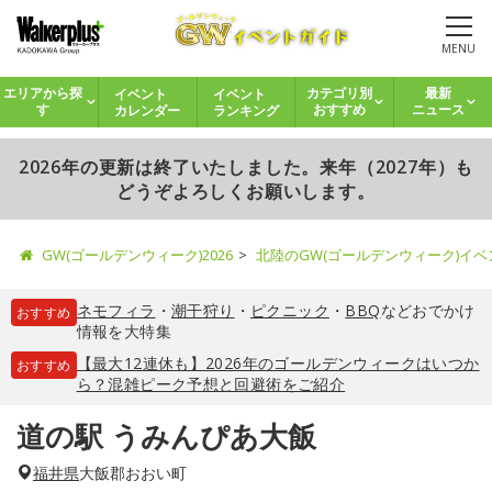
MENU
イベント
イベント
エリアから探
カテゴリ別
最新
カレンダー
ランキング
す
おすすめ
ニュース
2026年の更新は終了いたしました。来年（2027年）も
どうぞよろしくお願いします。
GW(ゴールデンウィーク)2026
北陸のGW(ゴールデンウィーク)イ
ネモフィラ
・
潮干狩り
・
ピクニック
・
BBQ
などおでかけ
おすすめ
情報を大特集
【最大12連休も】2026年のゴールデンウィークはいつか
おすすめ
ら？混雑ピーク予想と回避術をご紹介
道の駅 うみんぴあ大飯
福井県
大飯郡おおい町