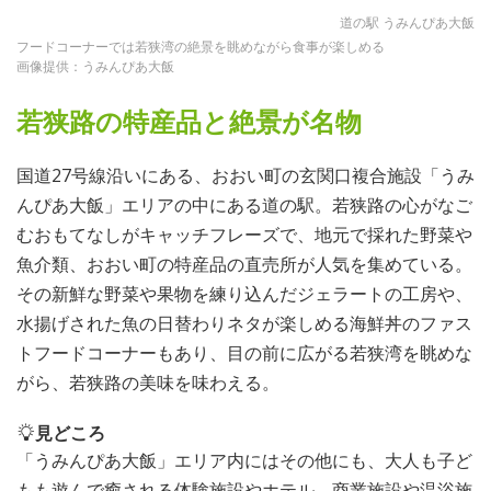
道の駅 うみんぴあ大飯
フードコーナーでは若狭湾の絶景を眺めながら食事が楽しめる
画像提供：うみんぴあ大飯
若狭路の特産品と絶景が名物
国道27号線沿いにある、おおい町の玄関口複合施設「うみ
んぴあ大飯」エリアの中にある道の駅。若狭路の心がなご
むおもてなしがキャッチフレーズで、地元で採れた野菜や
魚介類、おおい町の特産品の直売所が人気を集めている。
その新鮮な野菜や果物を練り込んだジェラートの工房や、
水揚げされた魚の日替わりネタが楽しめる海鮮丼のファス
トフードコーナーもあり、目の前に広がる若狭湾を眺めな
がら、若狭路の美味を味わえる。
見どころ
「うみんぴあ大飯」エリア内にはその他にも、大人も子ど
もも遊んで癒される体験施設やホテル、商業施設や温浴施