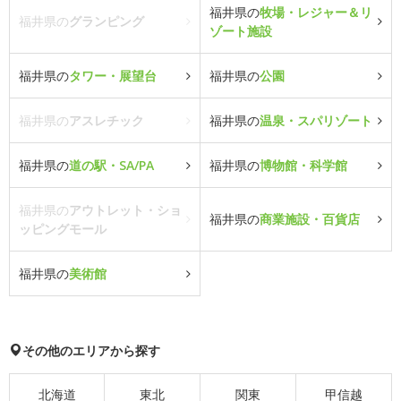
福井県の
牧場・レジャー＆リ
福井県の
グランピング
ゾート施設
福井県の
タワー・展望台
福井県の
公園
福井県の
アスレチック
福井県の
温泉・スパリゾート
福井県の
道の駅・SA/PA
福井県の
博物館・科学館
福井県の
アウトレット・ショ
福井県の
商業施設・百貨店
ッピングモール
福井県の
美術館
その他のエリアから探す
北海道
東北
関東
甲信越