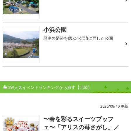
小浜公園
歴史の足跡を偲ぶ小浜湾に面した公園
GW人気イベントランキングから探す【北陸】
2026/08/10 更新
〜春を彩るスイーツブッフ
1
ェ〜「アリスの苺さがし」／