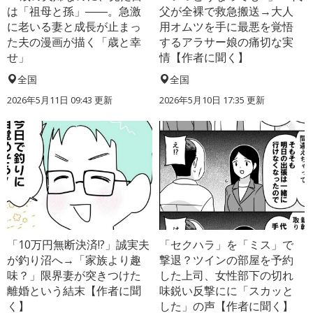
は「祖母と孫」――。急激
父が全裸で救急搬送→大人
に老いる妻と成長が止まっ
用オムツを手に最悪を覚悟
た夫の漫画が描く「歳と幸
するアラサー娘の痛切な実
せ」
情【作者に聞く】
全国
全国
2026年5月11日 09:43 更新
2026年5月10日 17:35 更新
「10万円無断決済!?」誠実夫
「セクハラ」を「ミス」で
が釣り沼へ→「家族より趣
撃退？ツインの部屋を予約
味？」限界妻が突きつけた
した上司、女性部下の切れ
離婚という結末【作者に聞
味鋭い反撃にに「スカッと
く】
した」の声【作者に聞く】