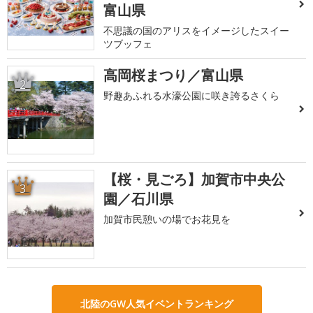
富山県
不思議の国のアリスをイメージしたスイー
ツブッフェ
高岡桜まつり／富山県
2
野趣あふれる水濠公園に咲き誇るさくら
【桜・見ごろ】加賀市中央公
3
園／石川県
加賀市民憩いの場でお花見を
北陸のGW人気イベントランキング