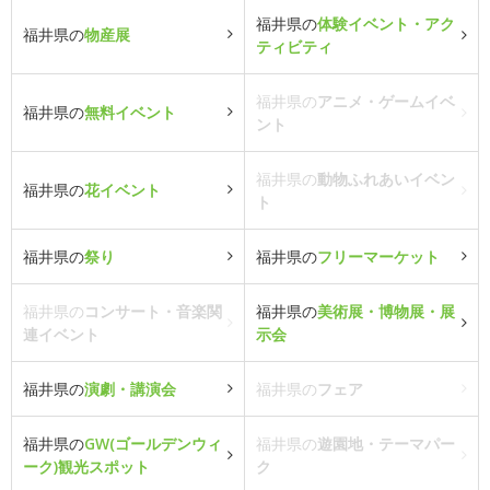
福井県の
体験イベント・アク
福井県の
物産展
ティビティ
福井県の
アニメ・ゲームイベ
福井県の
無料イベント
ント
福井県の
動物ふれあいイベン
福井県の
花イベント
ト
福井県の
祭り
福井県の
フリーマーケット
福井県の
コンサート・音楽関
福井県の
美術展・博物展・展
連イベント
示会
福井県の
演劇・講演会
福井県の
フェア
福井県の
GW(ゴールデンウィ
福井県の
遊園地・テーマパー
ーク)観光スポット
ク