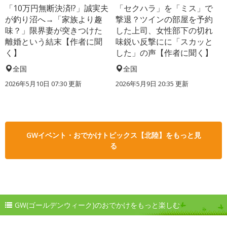
「10万円無断決済!?」誠実夫
「セクハラ」を「ミス」で
が釣り沼へ→「家族より趣
撃退？ツインの部屋を予約
味？」限界妻が突きつけた
した上司、女性部下の切れ
離婚という結末【作者に聞
味鋭い反撃にに「スカッと
く】
した」の声【作者に聞く】
全国
全国
2026年5月10日 07:30 更新
2026年5月9日 20:35 更新
GWイベント・おでかけトピックス【北陸】をもっと見
る
GW(ゴールデンウィーク)のおでかけをもっと楽しむ