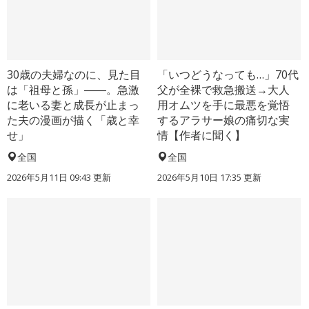
30歳の夫婦なのに、見た目
「いつどうなっても…」70代
は「祖母と孫」――。急激
父が全裸で救急搬送→大人
に老いる妻と成長が止まっ
用オムツを手に最悪を覚悟
た夫の漫画が描く「歳と幸
するアラサー娘の痛切な実
せ」
情【作者に聞く】
全国
全国
2026年5月11日 09:43 更新
2026年5月10日 17:35 更新