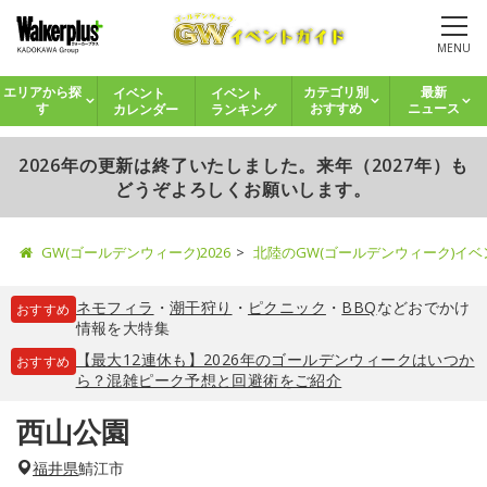
MENU
イベント
イベント
エリアから探
カテゴリ別
最新
カレンダー
ランキング
す
おすすめ
ニュース
2026年の更新は終了いたしました。来年（2027年）も
どうぞよろしくお願いします。
GW(ゴールデンウィーク)2026
北陸のGW(ゴールデンウィーク)イ
ネモフィラ
・
潮干狩り
・
ピクニック
・
BBQ
などおでかけ
おすすめ
情報を大特集
【最大12連休も】2026年のゴールデンウィークはいつか
おすすめ
ら？混雑ピーク予想と回避術をご紹介
西山公園
福井県
鯖江市