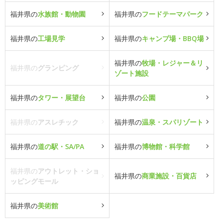
福井県の
水族館・動物園
福井県の
フードテーマパーク
福井県の
工場見学
福井県の
キャンプ場・BBQ場
福井県の
牧場・レジャー＆リ
福井県の
グランピング
ゾート施設
福井県の
タワー・展望台
福井県の
公園
福井県の
アスレチック
福井県の
温泉・スパリゾート
福井県の
道の駅・SA/PA
福井県の
博物館・科学館
福井県の
アウトレット・ショ
福井県の
商業施設・百貨店
ッピングモール
福井県の
美術館