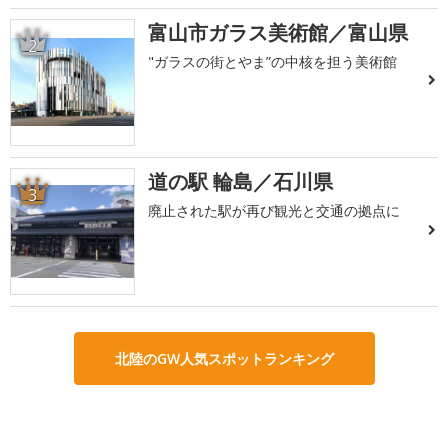
富山市ガラス美術館／富山県
2
"ガラスの街とやま”の中核を担う美術館
道の駅 輪島／石川県
3
廃止された駅が再び観光と交通の拠点に
北陸のGW人気スポットランキング