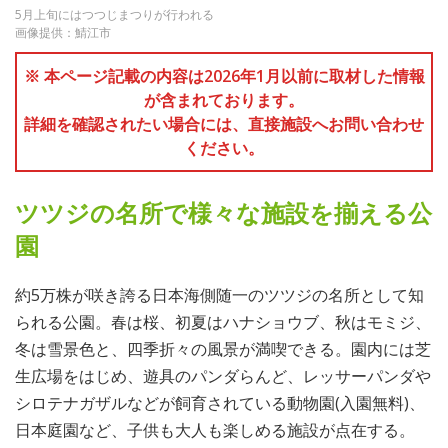
5月上旬にはつつじまつりが行われる
画像提供：鯖江市
※ 本ページ記載の内容は2026年1月以前に取材した情報
が含まれております。
詳細を確認されたい場合には、直接施設へお問い合わせ
ください。
ツツジの名所で様々な施設を揃える公
園
約5万株が咲き誇る日本海側随一のツツジの名所として知
られる公園。春は桜、初夏はハナショウブ、秋はモミジ、
冬は雪景色と、四季折々の風景が満喫できる。園内には芝
生広場をはじめ、遊具のパンダらんど、レッサーパンダや
シロテナガザルなどが飼育されている動物園(入園無料)、
日本庭園など、子供も大人も楽しめる施設が点在する。