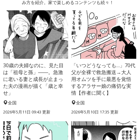
み方を紹介。家で楽しめるコンテンツも続々！
30歳の夫婦なのに、見た目
「いつどうなっても…」70代
は「祖母と孫」――。急激
父が全裸で救急搬送→大人
に老いる妻と成長が止まっ
用オムツを手に最悪を覚悟
た夫の漫画が描く「歳と幸
するアラサー娘の痛切な実
せ」
情【作者に聞く】
全国
全国
2026年5月11日 09:43 更新
2026年5月10日 17:35 更新