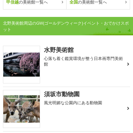
甲信越
の美術館一覧へ
全国
の美術館一覧へ
北野美術館周辺のGW(ゴールデンウィーク)イベント・おでかけスポ
ット
水野美術館
心落ち着く鑑賞環境が整う日本画専門美術
館
須坂市動物園
風光明媚な公園内にある動物園