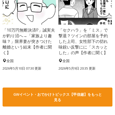
「10万円無断決済!?」誠実夫
「セクハラ」を「ミス」で
が釣り沼へ→「家族より趣
撃退？ツインの部屋を予約
味？」限界妻が突きつけた
した上司、女性部下の切れ
離婚という結末【作者に聞
味鋭い反撃にに「スカッと
く】
した」の声【作者に聞く】
全国
全国
2026年5月10日 07:30 更新
2026年5月9日 20:35 更新
GWイベント・おでかけトピックス【甲信越】をもっと
見る