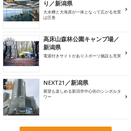
り／新潟県
大水槽と大海原が一体となって広がる光景
は圧巻
高床山森林公園キャンプ場／
2
新潟県
電源付きサイトがありスポーツ施設も充実
NEXT21／新潟県
3
展望も楽しめる新潟市中心街のシンボルタ
ワー