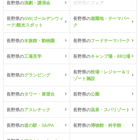
長野県の
演劇・講演会
長野県の
フェア
長野県の
GW(ゴールデンウィ
長野県の
遊園地・テーマパー
ーク)観光スポット
ク
長野県の
水族館・動物園
長野県の
フードテーマパーク
長野県の
工場見学
長野県の
キャンプ場・BBQ場
長野県の
牧場・レジャー＆リ
長野県の
グランピング
ゾート施設
長野県の
タワー・展望台
長野県の
公園
長野県の
アスレチック
長野県の
温泉・スパリゾート
長野県の
道の駅・SA/PA
長野県の
博物館・科学館