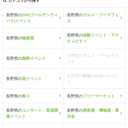
カテゴリから探す
長野県の
GW(ゴールデンウィ
長野県の
グルメ・フードフェ
ーク)イベント
ス
長野県の
体験イベント・アク
長野県の
物産展
ティビティ
長野県の
アニメ・ゲームイベ
長野県の
無料イベント
ント
長野県の
動物ふれあいイベン
長野県の
花イベント
ト
長野県の
祭り
長野県の
フリーマーケット
長野県の
コンサート・音楽関
長野県の
美術展・博物展・展
連イベント
示会