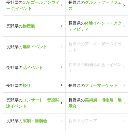
長野県の
GW(ゴールデンウィ
長野県の
グルメ・フードフェ
ーク)イベント
ス
長野県の
体験イベント・アク
長野県の
物産展
ティビティ
長野県の
アニメ・ゲームイベ
長野県の
無料イベント
ント
長野県の
動物ふれあいイベン
長野県の
花イベント
ト
長野県の
祭り
長野県の
フリーマーケット
長野県の
コンサート・音楽関
長野県の
美術展・博物展・展
連イベント
示会
長野県の
演劇・講演会
長野県の
フェア