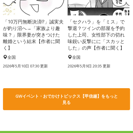
「10万円無断決済!?」誠実夫
「セクハラ」を「ミス」で
が釣り沼へ→「家族より趣
撃退？ツインの部屋を予約
味？」限界妻が突きつけた
した上司、女性部下の切れ
離婚という結末【作者に聞
味鋭い反撃にに「スカッと
く】
した」の声【作者に聞く】
全国
全国
2026年5月10日 07:30 更新
2026年5月9日 20:35 更新
GWイベント・おでかけトピックス【甲信越】をもっと
見る