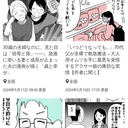
30歳の夫婦なのに、見た目
「いつどうなっても…」70代
は「祖母と孫」――。急激
父が全裸で救急搬送→大人
に老いる妻と成長が止まっ
用オムツを手に最悪を覚悟
た夫の漫画が描く「歳と幸
するアラサー娘の痛切な実
せ」
情【作者に聞く】
全国
全国
2026年5月11日 09:43 更新
2026年5月10日 17:35 更新