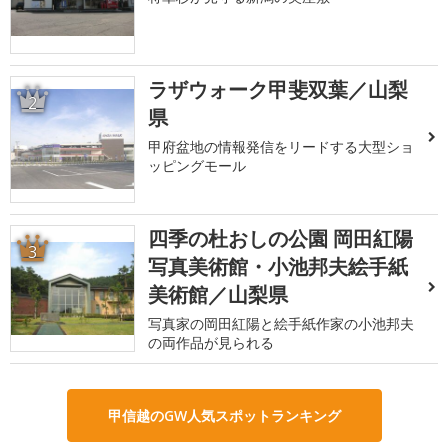
ラザウォーク甲斐双葉／山梨
2
県
甲府盆地の情報発信をリードする大型ショ
ッピングモール
四季の杜おしの公園 岡田紅陽
3
写真美術館・小池邦夫絵手紙
美術館／山梨県
写真家の岡田紅陽と絵手紙作家の小池邦夫
の両作品が見られる
甲信越のGW人気スポットランキング