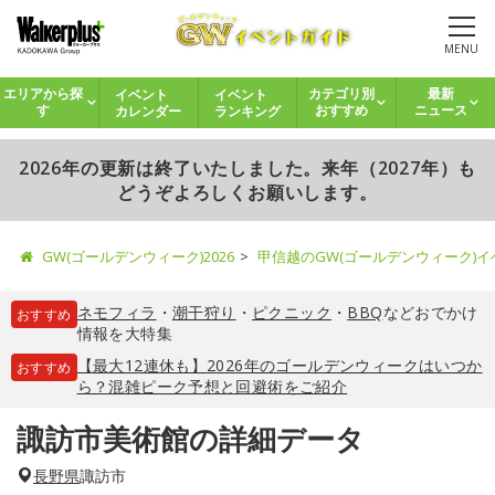
MENU
イベント
イベント
エリアから探
カテゴリ別
最新
カレンダー
ランキング
す
おすすめ
ニュース
2026年の更新は終了いたしました。来年（2027年）も
どうぞよろしくお願いします。
GW(ゴールデンウィーク)2026
甲信越のGW(ゴールデンウィーク)
ネモフィラ
・
潮干狩り
・
ピクニック
・
BBQ
などおでかけ
おすすめ
情報を大特集
【最大12連休も】2026年のゴールデンウィークはいつか
おすすめ
ら？混雑ピーク予想と回避術をご紹介
諏訪市美術館の詳細データ
長野県
諏訪市