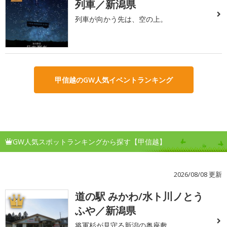
列車／新潟県
列車が向かう先は、空の上。
甲信越のGW人気イベントランキング
GW人気スポットランキングから探す【甲信越】
2026/08/08 更新
道の駅 みかわ/水ト川ノとう
1
ふや／新潟県
将軍杉が見守る新潟の奥座敷