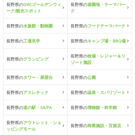
長野県の
GW(ゴールデンウィ
長野県の
遊園地・テーマパー
ーク)観光スポット
ク
長野県の
水族館・動物園
長野県の
フードテーマパーク
長野県の
工場見学
長野県の
キャンプ場・BBQ場
長野県の
牧場・レジャー＆リ
長野県の
グランピング
ゾート施設
長野県の
タワー・展望台
長野県の
公園
長野県の
アスレチック
長野県の
温泉・スパリゾート
長野県の
道の駅・SA/PA
長野県の
博物館・科学館
長野県の
アウトレット・ショ
長野県の
商業施設・百貨店
ッピングモール