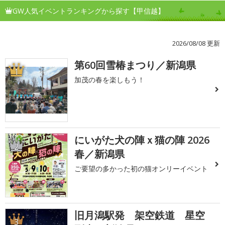
GW人気イベントランキングから探す【甲信越】
2026/08/08 更新
第60回雪椿まつり／新潟県
1
加茂の春を楽しもう！
にいがた犬の陣ｘ猫の陣 2026
2
春／新潟県
ご要望の多かった初の猫オンリーイベント
旧月潟駅発 架空鉄道 星空
3