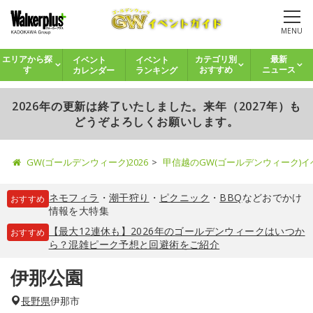
MENU
イベント
イベント
エリアから探
カテゴリ別
最新
カレンダー
ランキング
す
おすすめ
ニュース
2026年の更新は終了いたしました。来年（2027年）も
どうぞよろしくお願いします。
GW(ゴールデンウィーク)2026
甲信越のGW(ゴールデンウィーク)
ネモフィラ
・
潮干狩り
・
ピクニック
・
BBQ
などおでかけ
おすすめ
情報を大特集
【最大12連休も】2026年のゴールデンウィークはいつか
おすすめ
ら？混雑ピーク予想と回避術をご紹介
伊那公園
長野県
伊那市