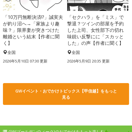
「10万円無断決済!?」誠実夫
「セクハラ」を「ミス」で
が釣り沼へ→「家族より趣
撃退？ツインの部屋を予約
味？」限界妻が突きつけた
した上司、女性部下の切れ
離婚という結末【作者に聞
味鋭い反撃にに「スカッと
く】
した」の声【作者に聞く】
全国
全国
2026年5月10日 07:30 更新
2026年5月9日 20:35 更新
GWイベント・おでかけトピックス【甲信越】をもっと
見る
GW(ゴールデンウィーク)のおでかけをもっと楽しむ