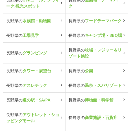
ーク)観光スポット
ク
長野県の
水族館・動物園
長野県の
フードテーマパーク
長野県の
工場見学
長野県の
キャンプ場・BBQ場
長野県の
牧場・レジャー＆リ
長野県の
グランピング
ゾート施設
長野県の
タワー・展望台
長野県の
公園
長野県の
アスレチック
長野県の
温泉・スパリゾート
長野県の
道の駅・SA/PA
長野県の
博物館・科学館
長野県の
アウトレット・ショ
長野県の
商業施設・百貨店
ッピングモール