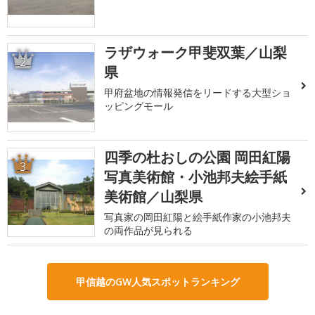
ラザウォーク甲斐双葉／山梨
2
県
甲府盆地の情報発信をリードする大型ショ
ッピングモール
四季の杜おしの公園 岡田紅陽
3
写真美術館・小池邦夫絵手紙
美術館／山梨県
写真家の岡田紅陽と絵手紙作家の小池邦夫
の両作品が見られる
甲信越のGW人気スポットランキング