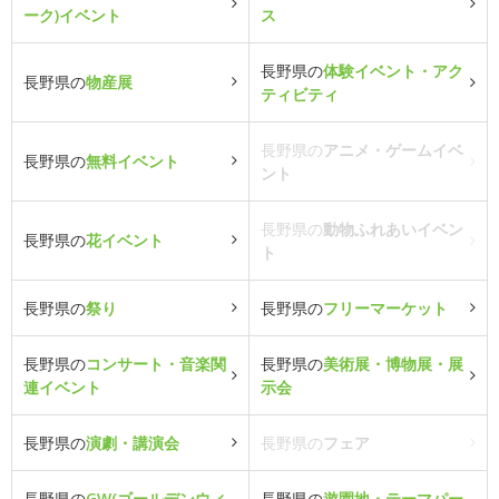
ーク)イベント
ス
長野県の
体験イベント・アク
長野県の
物産展
ティビティ
長野県の
アニメ・ゲームイベ
長野県の
無料イベント
ント
長野県の
動物ふれあいイベン
長野県の
花イベント
ト
長野県の
祭り
長野県の
フリーマーケット
長野県の
コンサート・音楽関
長野県の
美術展・博物展・展
連イベント
示会
長野県の
演劇・講演会
長野県の
フェア
長野県の
GW(ゴールデンウィ
長野県の
遊園地・テーマパー