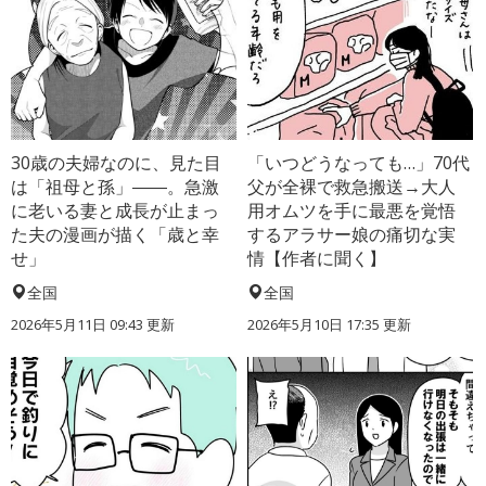
30歳の夫婦なのに、見た目
「いつどうなっても…」70代
は「祖母と孫」――。急激
父が全裸で救急搬送→大人
に老いる妻と成長が止まっ
用オムツを手に最悪を覚悟
た夫の漫画が描く「歳と幸
するアラサー娘の痛切な実
せ」
情【作者に聞く】
全国
全国
2026年5月11日 09:43 更新
2026年5月10日 17:35 更新