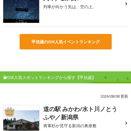
列車が向かう先は、空の上。
甲信越のGW人気イベントランキング
GW人気スポットランキングから探す【甲信越】
2026/08/08 更新
道の駅 みかわ/水ト川ノとう
1
ふや／新潟県
将軍杉が見守る新潟の奥座敷