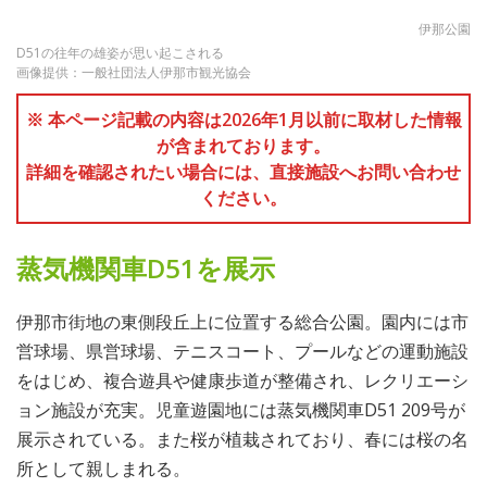
伊那公園
D51の往年の雄姿が思い起こされる
画像提供：一般社団法人伊那市観光協会
※ 本ページ記載の内容は2026年1月以前に取材した情報
が含まれております。
詳細を確認されたい場合には、直接施設へお問い合わせ
ください。
蒸気機関車D51を展示
伊那市街地の東側段丘上に位置する総合公園。園内には市
営球場、県営球場、テニスコート、プールなどの運動施設
をはじめ、複合遊具や健康歩道が整備され、レクリエーシ
ョン施設が充実。児童遊園地には蒸気機関車D51 209号が
展示されている。また桜が植栽されており、春には桜の名
所として親しまれる。