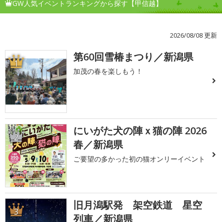
GW人気イベントランキングから探す【甲信越】
2026/08/08 更新
第60回雪椿まつり／新潟県
1
加茂の春を楽しもう！
にいがた犬の陣ｘ猫の陣 2026
2
春／新潟県
ご要望の多かった初の猫オンリーイベント
旧月潟駅発 架空鉄道 星空
3
列車／新潟県