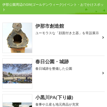
伊那公園周辺のGW(ゴールデンウィーク)イベント・おでかけスポッ
ト
伊那市創造館
ユーモラスな「顔面付き土器」を常設展示
春日公園・城跡
春日城跡を整備した公園
小黒川PA(下り線)
食事や土産も地元商品が充実