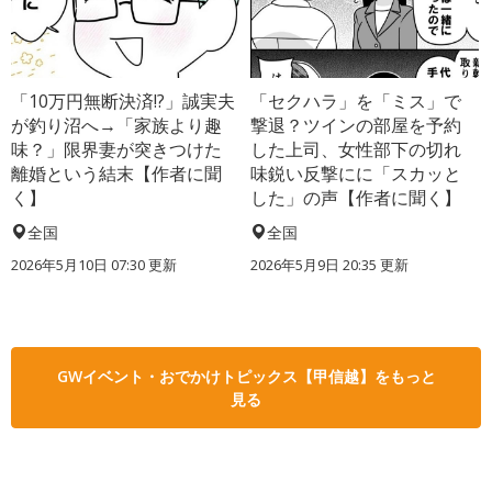
「10万円無断決済!?」誠実夫
「セクハラ」を「ミス」で
が釣り沼へ→「家族より趣
撃退？ツインの部屋を予約
味？」限界妻が突きつけた
した上司、女性部下の切れ
離婚という結末【作者に聞
味鋭い反撃にに「スカッと
く】
した」の声【作者に聞く】
全国
全国
2026年5月10日 07:30 更新
2026年5月9日 20:35 更新
GWイベント・おでかけトピックス【甲信越】をもっと
見る