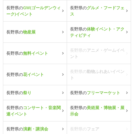
長野県の
GW(ゴールデンウィ
長野県の
グルメ・フードフェ
ーク)イベント
ス
長野県の
体験イベント・アク
長野県の
物産展
ティビティ
長野県の
アニメ・ゲームイベ
長野県の
無料イベント
ント
長野県の
動物ふれあいイベン
長野県の
花イベント
ト
長野県の
祭り
長野県の
フリーマーケット
長野県の
コンサート・音楽関
長野県の
美術展・博物展・展
連イベント
示会
長野県の
演劇・講演会
長野県の
フェア