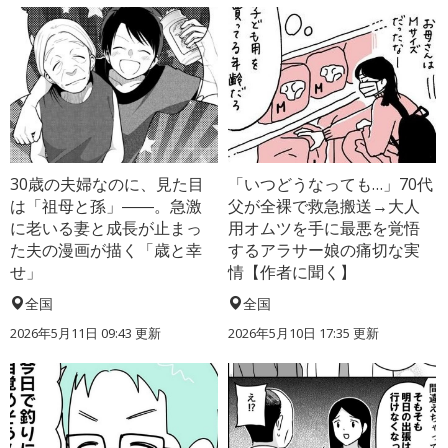
30歳の夫婦なのに、見た目
「いつどうなっても…」70代
は「祖母と孫」――。急激
父が全裸で救急搬送→大人
に老いる妻と成長が止まっ
用オムツを手に最悪を覚悟
た夫の漫画が描く「歳と幸
するアラサー娘の痛切な実
せ」
情【作者に聞く】
全国
全国
2026年5月11日 09:43 更新
2026年5月10日 17:35 更新