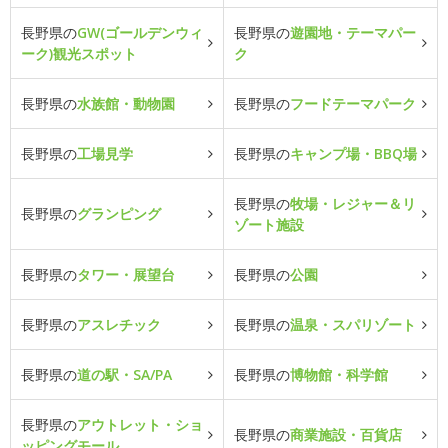
長野県の
GW(ゴールデンウィ
長野県の
遊園地・テーマパー
ーク)観光スポット
ク
長野県の
水族館・動物園
長野県の
フードテーマパーク
長野県の
工場見学
長野県の
キャンプ場・BBQ場
長野県の
牧場・レジャー＆リ
長野県の
グランピング
ゾート施設
長野県の
タワー・展望台
長野県の
公園
長野県の
アスレチック
長野県の
温泉・スパリゾート
長野県の
道の駅・SA/PA
長野県の
博物館・科学館
長野県の
アウトレット・ショ
長野県の
商業施設・百貨店
ッピングモール