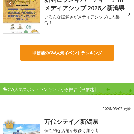
3
メディアシップ 2026／新潟県
いろんな謎解きがメディアシップに大集
合！
甲信越のGW人気イベントランキング
GW人気スポットランキングから探す【甲信越】
2026/08/07 更新
万代シテイ／新潟県
1
個性的な店舗が数多く集う街