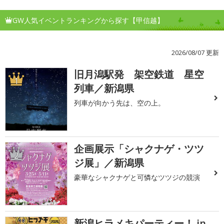
GW人気イベントランキングから探す【甲信越】
2026/08/07 更新
旧月潟駅発 架空鉄道 星空
1
列車／新潟県
列車が向かう先は、空の上。
企画展示「シャクナゲ・ツツ
2
ジ展」／新潟県
豪華なシャクナゲと可憐なツツジの競演
新潟ヒラメキパーティー！ in