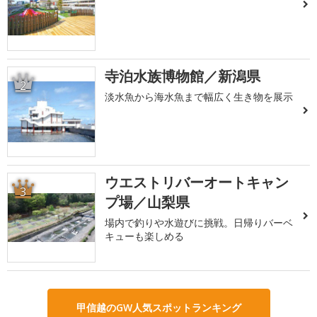
寺泊水族博物館／新潟県
2
淡水魚から海水魚まで幅広く生き物を展示
ウエストリバーオートキャン
3
プ場／山梨県
場内で釣りや水遊びに挑戦。日帰りバーベ
キューも楽しめる
甲信越のGW人気スポットランキング