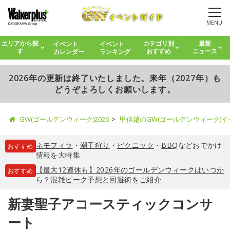
MENU
イベント
イベント
エリアから探
カテゴリ別
最新
カレンダー
ランキング
す
おすすめ
ニュース
2026年の更新は終了いたしました。来年（2027年）も
どうぞよろしくお願いします。
GW(ゴールデンウィーク)2026
甲信越のGW(ゴールデンウィーク)
ネモフィラ
・
潮干狩り
・
ピクニック
・
BBQ
などおでかけ
おすすめ
情報を大特集
【最大12連休も】2026年のゴールデンウィークはいつか
おすすめ
ら？混雑ピーク予想と回避術をご紹介
新妻聖子アコースティックコンサ
ート