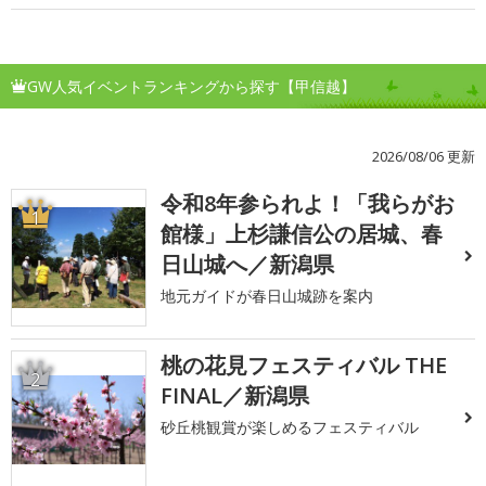
GW人気イベントランキングから探す【甲信越】
2026/08/06 更新
令和8年参られよ！「我らがお
1
館様」上杉謙信公の居城、春
日山城へ／新潟県
地元ガイドが春日山城跡を案内
桃の花見フェスティバル THE
2
FINAL／新潟県
砂丘桃観賞が楽しめるフェスティバル