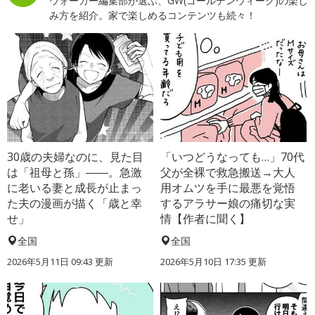
ウォーカー編集部が選ぶ、GW(ゴールデンウィーク)の楽し
み方を紹介。家で楽しめるコンテンツも続々！
30歳の夫婦なのに、見た目
「いつどうなっても…」70代
は「祖母と孫」――。急激
父が全裸で救急搬送→大人
に老いる妻と成長が止まっ
用オムツを手に最悪を覚悟
た夫の漫画が描く「歳と幸
するアラサー娘の痛切な実
せ」
情【作者に聞く】
全国
全国
2026年5月11日 09:43 更新
2026年5月10日 17:35 更新