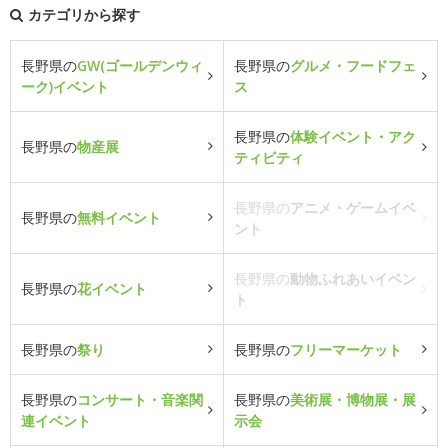
カテゴリから探す
長野県の
GW(ゴールデンウィ
長野県の
グルメ・フードフェ
ーク)イベント
ス
長野県の
体験イベント・アク
長野県の
物産展
ティビティ
長野県の
アニメ・ゲームイベ
長野県の
無料イベント
ント
長野県の
動物ふれあいイベン
長野県の
花イベント
ト
長野県の
祭り
長野県の
フリーマーケット
長野県の
コンサート・音楽関
長野県の
美術展・博物展・展
連イベント
示会