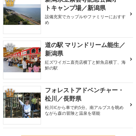
1
トキャンプ場／新潟県
設備充実でカップルやファミリーにおすす
め
道の駅 マリンドリーム能生／
2
新潟県
紅ズワイガニ直売店横丁と鮮魚店横丁、海
鮮の駅
フォレストアドベンチャー・
3
松川／長野県
松川ICから車で約5分。南アルプスを眺め
ながら森の冒険と温泉を堪能