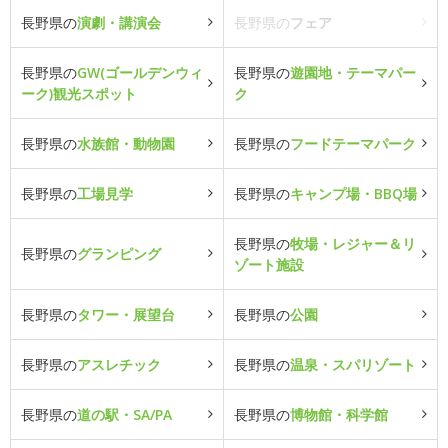
長野県の
演劇・講演会
長野県の
フェア
長野県の
GW(ゴールデンウィ
長野県の
遊園地・テーマパー
ーク)観光スポット
ク
長野県の
水族館・動物園
長野県の
フードテーマパーク
長野県の
工場見学
長野県の
キャンプ場・BBQ場
長野県の
牧場・レジャー＆リ
長野県の
グランピング
ゾート施設
長野県の
タワー・展望台
長野県の
公園
長野県の
アスレチック
長野県の
温泉・スパリゾート
長野県の
道の駅・SA/PA
長野県の
博物館・科学館