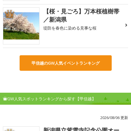
【桜・見ごろ】万本桜植樹帯
3
／新潟県
堤防を春色に染める見事な桜
甲信越のGW人気イベントランキング
GW人気スポットランキングから探す【甲信越】
2026/08/06 更新
新潟県立紫雲寺記念公園オー