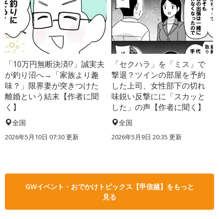
「10万円無断決済!?」誠実夫
「セクハラ」を「ミス」で
が釣り沼へ→「家族より趣
撃退？ツインの部屋を予約
味？」限界妻が突きつけた
した上司、女性部下の切れ
離婚という結末【作者に聞
味鋭い反撃にに「スカッと
く】
した」の声【作者に聞く】
全国
全国
2026年5月10日 07:30 更新
2026年5月9日 20:35 更新
GWイベント・おでかけトピックス【甲信越】をもっと
見る