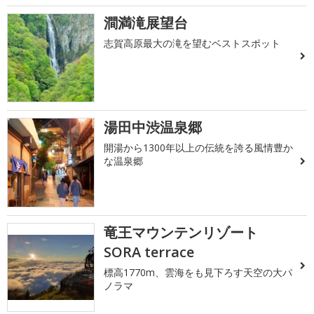
澗満滝展望台
志賀高原最大の滝を望むベストスポット
湯田中渋温泉郷
開湯から1300年以上の伝統を誇る風情豊か
な温泉郷
竜王マウンテンリゾート
SORA terrace
標高1770m、雲海をも見下ろす天空の大パ
ノラマ