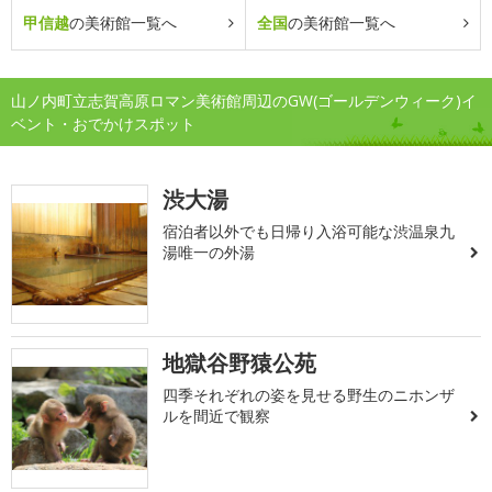
甲信越
の美術館一覧へ
全国
の美術館一覧へ
山ノ内町立志賀高原ロマン美術館周辺のGW(ゴールデンウィーク)イ
ベント・おでかけスポット
渋大湯
宿泊者以外でも日帰り入浴可能な渋温泉九
湯唯一の外湯
地獄谷野猿公苑
四季それぞれの姿を見せる野生のニホンザ
ルを間近で観察