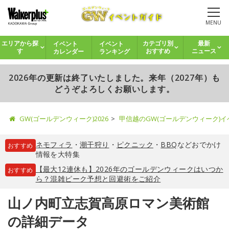
MENU
イベント
イベント
エリアから探
カテゴリ別
最新
カレンダー
ランキング
す
おすすめ
ニュース
2026年の更新は終了いたしました。来年（2027年）も
どうぞよろしくお願いします。
GW(ゴールデンウィーク)2026
甲信越のGW(ゴールデンウィーク)
ネモフィラ
・
潮干狩り
・
ピクニック
・
BBQ
などおでかけ
おすすめ
情報を大特集
【最大12連休も】2026年のゴールデンウィークはいつか
おすすめ
ら？混雑ピーク予想と回避術をご紹介
山ノ内町立志賀高原ロマン美術館
の詳細データ