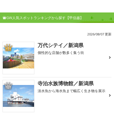
GW人気スポットランキングから探す【甲信越】
2026/08/07 更新
万代シテイ／新潟県
1
個性的な店舗が数多く集う街
寺泊水族博物館／新潟県
2
淡水魚から海水魚まで幅広く生き物を展示