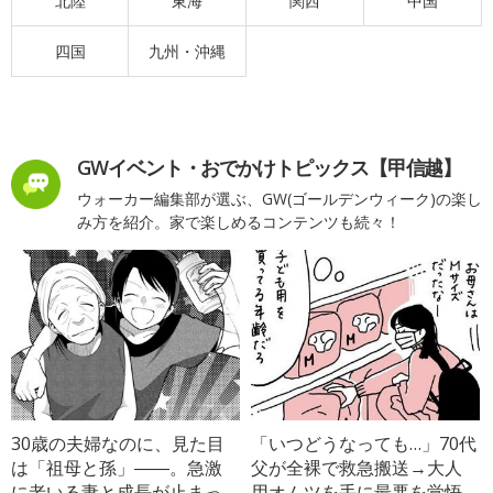
北陸
東海
関西
中国
四国
九州・沖縄
GWイベント・おでかけトピックス【甲信越】
ウォーカー編集部が選ぶ、GW(ゴールデンウィーク)の楽し
み方を紹介。家で楽しめるコンテンツも続々！
30歳の夫婦なのに、見た目
「いつどうなっても…」70代
は「祖母と孫」――。急激
父が全裸で救急搬送→大人
に老いる妻と成長が止まっ
用オムツを手に最悪を覚悟