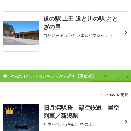
道の駅 上田 道と川の駅 おと
ぎの里
自然に囲まれ心も身体もリフレッシュ
GW人気イベントランキングから探す【甲信越】
2026/08/07 更新
旧月潟駅発 架空鉄道 星空
1
列車／新潟県
列車が向かう先は、空の上。