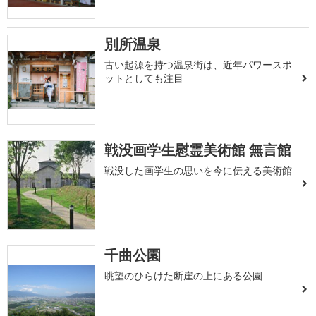
別所温泉
古い起源を持つ温泉街は、近年パワースポ
ットとしても注目
戦没画学生慰霊美術館 無言館
戦没した画学生の思いを今に伝える美術館
千曲公園
眺望のひらけた断崖の上にある公園