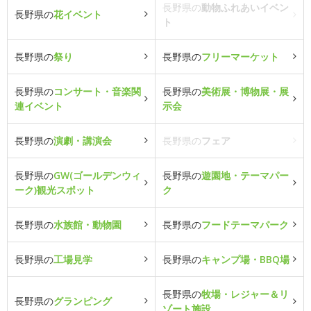
長野県の
動物ふれあいイベン
長野県の
花イベント
ト
長野県の
祭り
長野県の
フリーマーケット
長野県の
コンサート・音楽関
長野県の
美術展・博物展・展
連イベント
示会
長野県の
演劇・講演会
長野県の
フェア
長野県の
GW(ゴールデンウィ
長野県の
遊園地・テーマパー
ーク)観光スポット
ク
長野県の
水族館・動物園
長野県の
フードテーマパーク
長野県の
工場見学
長野県の
キャンプ場・BBQ場
長野県の
牧場・レジャー＆リ
長野県の
グランピング
ゾート施設