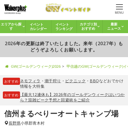
MENU
イベント
イベント
エリアから探
カテゴリ別
最新
カレンダー
ランキング
す
おすすめ
ニュース
2026年の更新は終了いたしました。来年（2027年）も
どうぞよろしくお願いします。
GW(ゴールデンウィーク)2026
甲信越のGW(ゴールデンウィーク)
ネモフィラ
・
潮干狩り
・
ピクニック
・
BBQ
などおでかけ
おすすめ
情報を大特集
【最大12連休も】2026年のゴールデンウィークはいつか
おすすめ
ら？混雑ピーク予想と回避術をご紹介
信州まるべりーオートキャンプ場
長野県
小県郡青木村