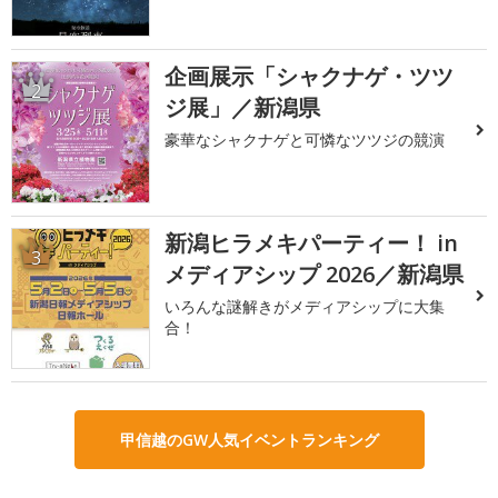
企画展示「シャクナゲ・ツツ
2
ジ展」／新潟県
豪華なシャクナゲと可憐なツツジの競演
新潟ヒラメキパーティー！ in
3
メディアシップ 2026／新潟県
いろんな謎解きがメディアシップに大集
合！
甲信越のGW人気イベントランキング