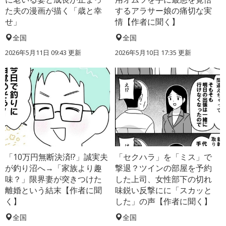
た夫の漫画が描く「歳と幸
するアラサー娘の痛切な実
せ」
情【作者に聞く】
全国
全国
2026年5月11日 09:43 更新
2026年5月10日 17:35 更新
「10万円無断決済!?」誠実夫
「セクハラ」を「ミス」で
が釣り沼へ→「家族より趣
撃退？ツインの部屋を予約
味？」限界妻が突きつけた
した上司、女性部下の切れ
離婚という結末【作者に聞
味鋭い反撃にに「スカッと
く】
した」の声【作者に聞く】
全国
全国