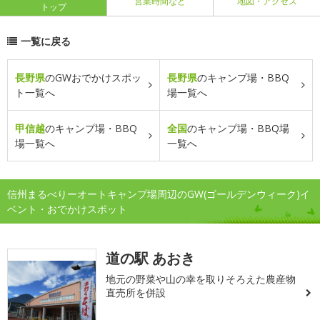
営業時間など
地図・アクセス
トップ
一覧に戻る
長野県
のGWおでかけスポッ
長野県
のキャンプ場・BBQ
ト一覧へ
場一覧へ
甲信越
のキャンプ場・BBQ
全国
のキャンプ場・BBQ場
場一覧へ
一覧へ
信州まるべりーオートキャンプ場周辺のGW(ゴールデンウィーク)イ
ベント・おでかけスポット
道の駅 あおき
地元の野菜や山の幸を取りそろえた農産物
直売所を併設