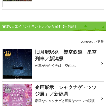
GW人気イベントランキングから探す【甲信越】
2026/08/07 更新
旧月潟駅発 架空鉄道 星空
1
列車／新潟県
列車が向かう先は、空の上。
企画展示「シャクナゲ・ツツ
2
ジ展」／新潟県
豪華なシャクナゲと可憐なツツジの競演