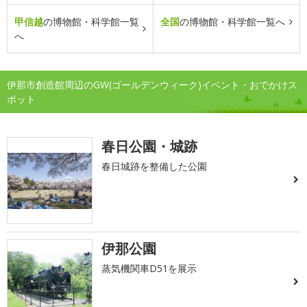
甲信越
の博物館・科学館一覧
全国
の博物館・科学館一覧へ
へ
伊那市創造館周辺のGW(ゴールデンウィーク)イベント・おでかけス
ポット
春日公園・城跡
春日城跡を整備した公園
伊那公園
蒸気機関車D51を展示