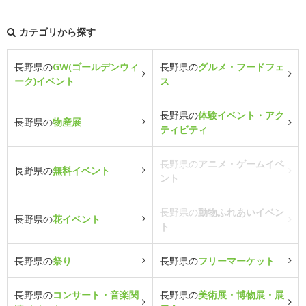
カテゴリから探す
長野県の
GW(ゴールデンウィ
長野県の
グルメ・フードフェ
ーク)イベント
ス
長野県の
体験イベント・アク
長野県の
物産展
ティビティ
長野県の
アニメ・ゲームイベ
長野県の
無料イベント
ント
長野県の
動物ふれあいイベン
長野県の
花イベント
ト
長野県の
祭り
長野県の
フリーマーケット
長野県の
コンサート・音楽関
長野県の
美術展・博物展・展