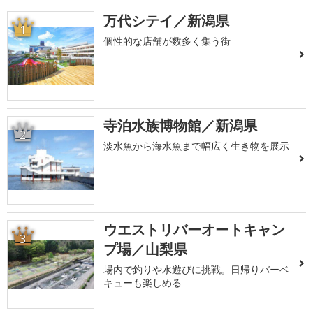
万代シテイ／新潟県
1
個性的な店舗が数多く集う街
寺泊水族博物館／新潟県
2
淡水魚から海水魚まで幅広く生き物を展示
ウエストリバーオートキャン
3
プ場／山梨県
場内で釣りや水遊びに挑戦。日帰りバーベ
キューも楽しめる