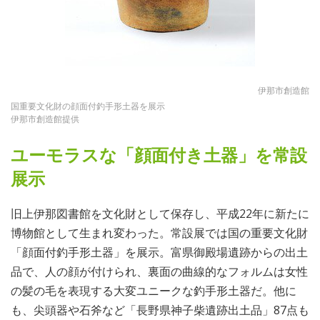
伊那市創造館
国重要文化財の顔面付釣手形土器を展示
伊那市創造館提供
ユーモラスな「顔面付き土器」を常設
展示
旧上伊那図書館を文化財として保存し、平成22年に新たに
博物館として生まれ変わった。常設展では国の重要文化財
「顔面付釣手形土器」を展示。富県御殿場遺跡からの出土
品で、人の顔が付けられ、裏面の曲線的なフォルムは女性
の髪の毛を表現する大変ユニークな釣手形土器だ。他に
も、尖頭器や石斧など「長野県神子柴遺跡出土品」87点も