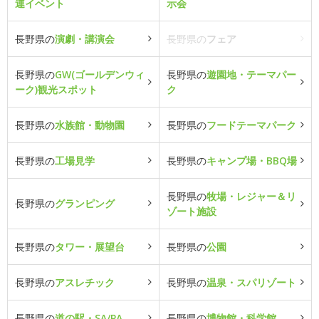
連イベント
示会
長野県の
演劇・講演会
長野県の
フェア
長野県の
GW(ゴールデンウィ
長野県の
遊園地・テーマパー
ーク)観光スポット
ク
長野県の
水族館・動物園
長野県の
フードテーマパーク
長野県の
工場見学
長野県の
キャンプ場・BBQ場
長野県の
牧場・レジャー＆リ
長野県の
グランピング
ゾート施設
長野県の
タワー・展望台
長野県の
公園
長野県の
アスレチック
長野県の
温泉・スパリゾート
長野県の
道の駅・SA/PA
長野県の
博物館・科学館