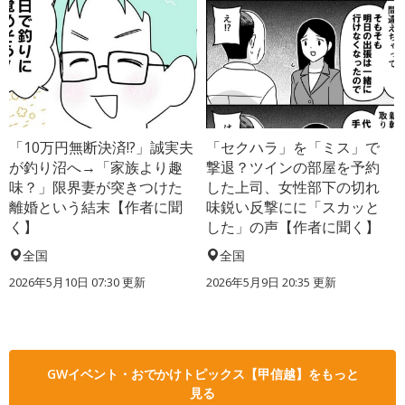
「10万円無断決済!?」誠実夫
「セクハラ」を「ミス」で
が釣り沼へ→「家族より趣
撃退？ツインの部屋を予約
味？」限界妻が突きつけた
した上司、女性部下の切れ
離婚という結末【作者に聞
味鋭い反撃にに「スカッと
く】
した」の声【作者に聞く】
全国
全国
2026年5月10日 07:30 更新
2026年5月9日 20:35 更新
GWイベント・おでかけトピックス【甲信越】をもっと
見る