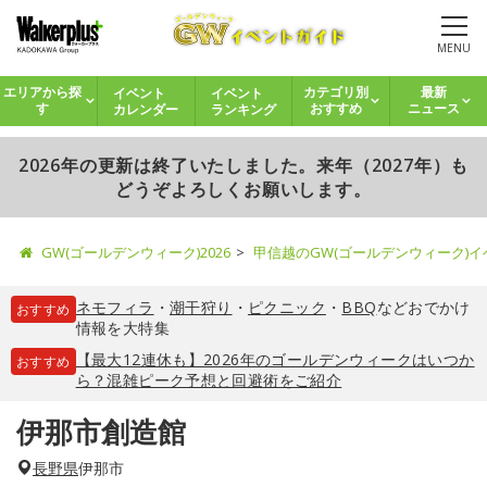
MENU
イベント
イベント
エリアから探
カテゴリ別
最新
カレンダー
ランキング
す
おすすめ
ニュース
2026年の更新は終了いたしました。来年（2027年）も
どうぞよろしくお願いします。
GW(ゴールデンウィーク)2026
甲信越のGW(ゴールデンウィーク)
ネモフィラ
・
潮干狩り
・
ピクニック
・
BBQ
などおでかけ
おすすめ
情報を大特集
【最大12連休も】2026年のゴールデンウィークはいつか
おすすめ
ら？混雑ピーク予想と回避術をご紹介
伊那市創造館
長野県
伊那市