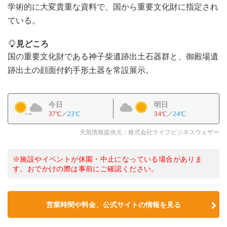
学術的に大変貴重な資料で、国から重要文化財に指定され
ている。
見どころ
国の重要文化財である神子柴遺跡出土石器群と、御殿場遺
跡出土の顔面付釣手形土器を常設展示。
今日
明日
37℃
／
23℃
34℃
／
24℃
天気情報提供元：株式会社ライフビジネスウェザー
※施設やイベントが休園・中止になっている場合がありま
す。おでかけの際は事前にご確認ください。
営業時間や料金、公式サイトの情報を見る