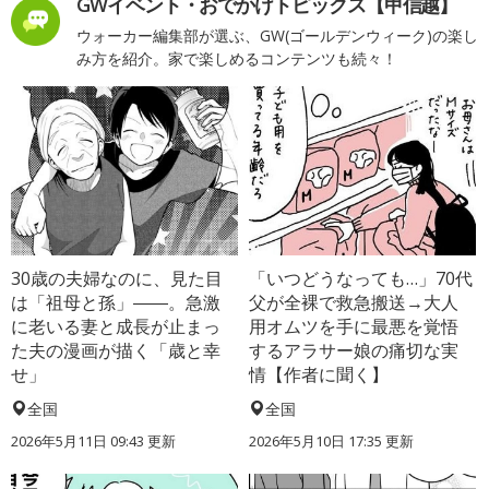
GWイベント・おでかけトピックス【甲信越】
ウォーカー編集部が選ぶ、GW(ゴールデンウィーク)の楽し
み方を紹介。家で楽しめるコンテンツも続々！
30歳の夫婦なのに、見た目
「いつどうなっても…」70代
は「祖母と孫」――。急激
父が全裸で救急搬送→大人
に老いる妻と成長が止まっ
用オムツを手に最悪を覚悟
た夫の漫画が描く「歳と幸
するアラサー娘の痛切な実
せ」
情【作者に聞く】
全国
全国
2026年5月11日 09:43 更新
2026年5月10日 17:35 更新