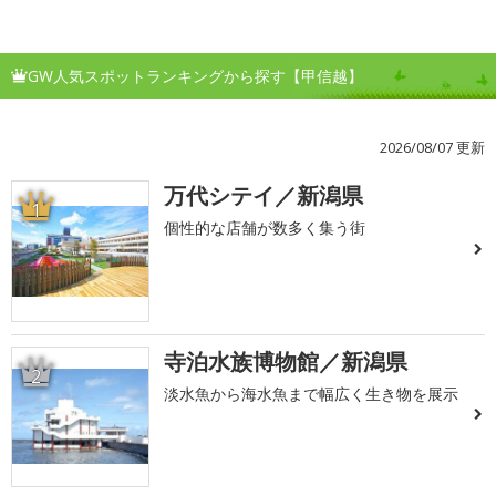
GW人気スポットランキングから探す【甲信越】
2026/08/07 更新
万代シテイ／新潟県
1
個性的な店舗が数多く集う街
寺泊水族博物館／新潟県
2
淡水魚から海水魚まで幅広く生き物を展示