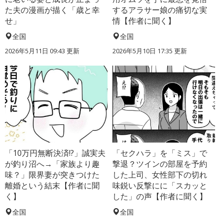
た夫の漫画が描く「歳と幸
するアラサー娘の痛切な実
せ」
情【作者に聞く】
全国
全国
2026年5月11日 09:43 更新
2026年5月10日 17:35 更新
「10万円無断決済!?」誠実夫
「セクハラ」を「ミス」で
が釣り沼へ→「家族より趣
撃退？ツインの部屋を予約
味？」限界妻が突きつけた
した上司、女性部下の切れ
離婚という結末【作者に聞
味鋭い反撃にに「スカッと
く】
した」の声【作者に聞く】
全国
全国