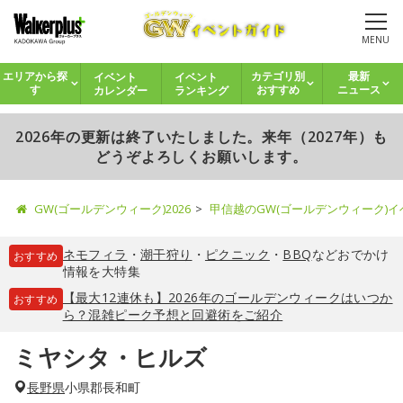
MENU
イベント
イベント
エリアから探
カテゴリ別
最新
カレンダー
ランキング
す
おすすめ
ニュース
2026年の更新は終了いたしました。来年（2027年）も
どうぞよろしくお願いします。
GW(ゴールデンウィーク)2026
甲信越のGW(ゴールデンウィーク)
ネモフィラ
・
潮干狩り
・
ピクニック
・
BBQ
などおでかけ
おすすめ
情報を大特集
【最大12連休も】2026年のゴールデンウィークはいつか
おすすめ
ら？混雑ピーク予想と回避術をご紹介
ミヤシタ・ヒルズ
長野県
小県郡長和町