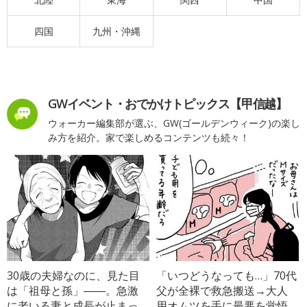
四国
九州・沖縄
GWイベント・おでかけトピックス【甲信越】
ウォーカー編集部が選ぶ、GW(ゴールデンウィーク)の楽し
み方を紹介。家で楽しめるコンテンツも続々！
30歳の夫婦なのに、見た目
「いつどうなっても…」70代
は「祖母と孫」――。急激
父が全裸で救急搬送→大人
に老いる妻と成長が止まっ
用オムツを手に最悪を覚悟