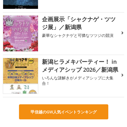
企画展示「シャクナゲ・ツツ
2
ジ展」／新潟県
豪華なシャクナゲと可憐なツツジの競演
新潟ヒラメキパーティー！ in
3
メディアシップ 2026／新潟県
いろんな謎解きがメディアシップに大集
合！
甲信越のGW人気イベントランキング