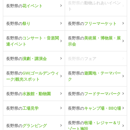
長野県の
動物ふれあいイベン
長野県の
花イベント
ト
長野県の
祭り
長野県の
フリーマーケット
長野県の
コンサート・音楽関
長野県の
美術展・博物展・展
連イベント
示会
長野県の
演劇・講演会
長野県の
フェア
長野県の
GW(ゴールデンウィ
長野県の
遊園地・テーマパー
ーク)観光スポット
ク
長野県の
水族館・動物園
長野県の
フードテーマパーク
長野県の
工場見学
長野県の
キャンプ場・BBQ場
長野県の
牧場・レジャー＆リ
長野県の
グランピング
ゾート施設