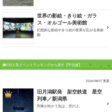
世界の影絵・きり絵・ガラ
ス・オルゴール美術館
幻想的な影絵やきり絵の世界が広がる美術
館
GW人気イベントランキングから探す【甲信越】
2026/08/07 更新
旧月潟駅発 架空鉄道 星空
1
列車／新潟県
列車が向かう先は、空の上。