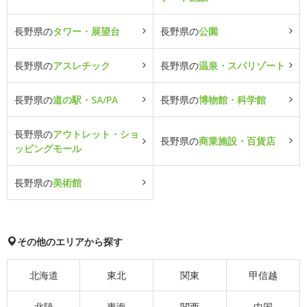
長野県の
タワー・展望台
長野県の
公園
長野県の
アスレチック
長野県の
温泉・スパリゾート
長野県の
道の駅・SA/PA
長野県の
博物館・科学館
長野県の
アウトレット・ショ
長野県の
商業施設・百貨店
ッピングモール
長野県の
美術館
その他のエリアから探す
北海道
東北
関東
甲信越
北陸
東海
関西
中国