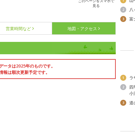
山
1
このページをスマホで
見る
八
2
富
3
営業時間など
地図・アクセス
データは2025年のものです。
情報は順次更新予定です。
ラ
1
四
2
小
道
3