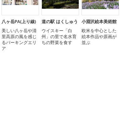
八ヶ岳PA(上り線)
道の駅 はくしゅう
小淵沢絵本美術館
美しい八ヶ岳や清
ウイスキー「白
欧米を中心とした
里高原の風を感じ
州」の里で名水育
絵本作品や原画が
るパーキングエリ
ちの野菜を食す
並ぶ
ア