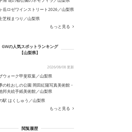
中湖 花の都公園のネモフィラ／山梨県
ヶ岳ロゼワインストリート2026／山梨県
士芝桜まつり／山梨県
もっと見る
GWの人気スポットランキング
【山梨県】
2026/08/08 更新
ザウォーク甲斐双葉／山梨県
季の杜おしの公園 岡田紅陽写真美術館・
池邦夫絵手紙美術館／山梨県
の駅 はくしゅう／山梨県
もっと見る
閲覧履歴