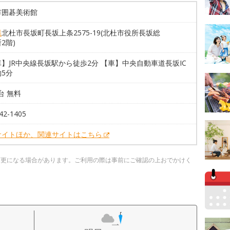
市囲碁美術館
県
北杜市長坂町長坂上条2575-19(北杜市役所長坂総
2階)
】JR中央線長坂駅から徒歩2分 【車】中央自動車道長坂IC
5分
0台 無料
42-1405
サイトほか、関連サイトはこちら
変更になる場合があります。ご利用の際は事前にご確認の上おでかけく