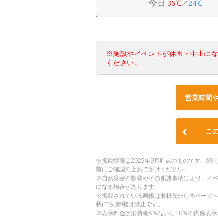
今日
36℃
／
24℃
※施設やイベントが休園・中止に
ください。
営業時間
こ
※掲載情報は2025年9月時点のものです。
前にご確認の上おでかけください。
※自然災害の影響やその他諸事情により、イ
になる場合があります。
※掲載されている画像は取材先から本ページ
載(二次使用)は禁止です。
※表示料金は消費税8％ないし10％の内税表示