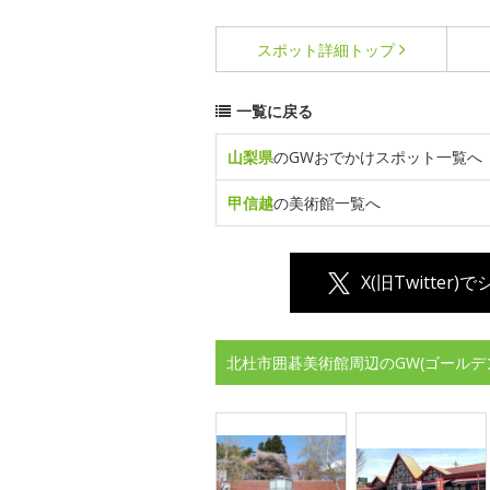
スポット詳細
トップ
一覧に戻る
山梨県
のGWおでかけスポット一覧へ
甲信越
の美術館一覧へ
X(旧Twitter)
北杜市囲碁美術館周辺のGW(ゴールデ