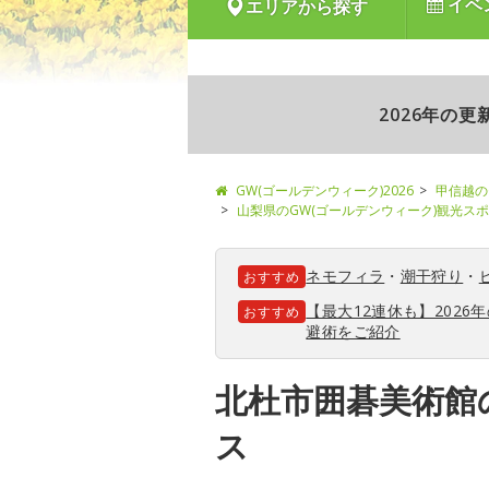
イベ
エリアから探す
2026年の
GW(ゴールデンウィーク)2026
甲信越の
山梨県のGW(ゴールデンウィーク)観光ス
ネモフィラ
・
潮干狩り
・
おすすめ
【最大12連休も】202
おすすめ
避術をご紹介
北杜市囲碁美術館
ス