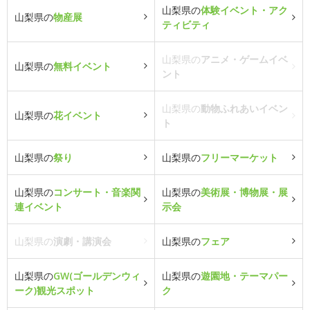
山梨県の
体験イベント・アク
山梨県の
物産展
ティビティ
山梨県の
アニメ・ゲームイベ
山梨県の
無料イベント
ント
山梨県の
動物ふれあいイベン
山梨県の
花イベント
ト
山梨県の
祭り
山梨県の
フリーマーケット
山梨県の
コンサート・音楽関
山梨県の
美術展・博物展・展
連イベント
示会
山梨県の
演劇・講演会
山梨県の
フェア
山梨県の
GW(ゴールデンウィ
山梨県の
遊園地・テーマパー
ーク)観光スポット
ク