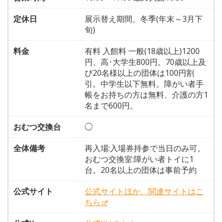
定休日
展示替え期間、冬季(年末～3月下
旬)
料金
有料 入館料 一般(18歳以上)1200
円、高･大学生800円。70歳以上及
び20名様以上の団体は100円割
引。中学生以下無料。障がい者手
帳をお持ちの方は無料、介護の方1
名まで600円。
おむつ交換台
◯
全体備考
再入場:入場券持参で当日のみ可。
おむつ交換室:障がい者トイに1
台。20名以上の団体は事前予約
公式サイト
公式サイトほか、関連サイトはこ
ちら