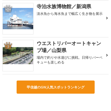
寺泊水族博物館／新潟県
2
淡水魚から海水魚まで幅広く生き物を展示
ウエストリバーオートキャン
3
プ場／山梨県
場内で釣りや水遊びに挑戦。日帰りバーベ
キューも楽しめる
甲信越のGW人気スポットランキング