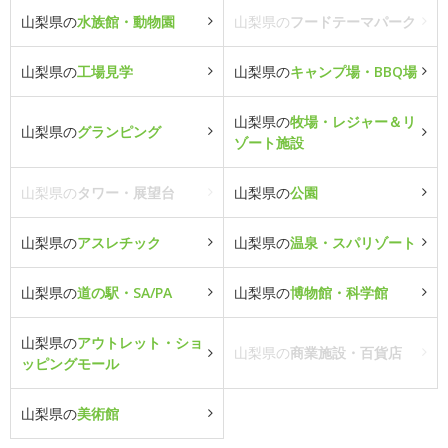
山梨県の
水族館・動物園
山梨県の
フードテーマパーク
山梨県の
工場見学
山梨県の
キャンプ場・BBQ場
山梨県の
牧場・レジャー＆リ
山梨県の
グランピング
ゾート施設
山梨県の
タワー・展望台
山梨県の
公園
山梨県の
アスレチック
山梨県の
温泉・スパリゾート
山梨県の
道の駅・SA/PA
山梨県の
博物館・科学館
山梨県の
アウトレット・ショ
山梨県の
商業施設・百貨店
ッピングモール
山梨県の
美術館