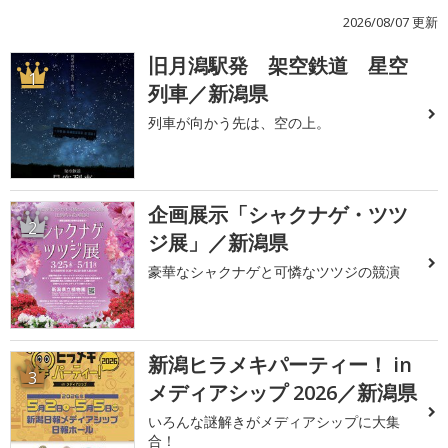
2026/08/07 更新
旧月潟駅発 架空鉄道 星空
1
列車／新潟県
列車が向かう先は、空の上。
企画展示「シャクナゲ・ツツ
2
ジ展」／新潟県
豪華なシャクナゲと可憐なツツジの競演
新潟ヒラメキパーティー！ in
3
メディアシップ 2026／新潟県
いろんな謎解きがメディアシップに大集
合！