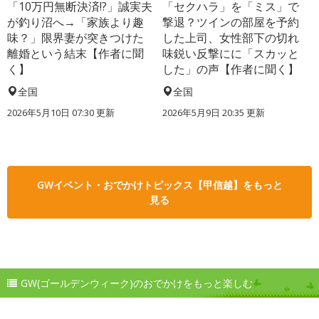
「10万円無断決済!?」誠実夫
「セクハラ」を「ミス」で
が釣り沼へ→「家族より趣
撃退？ツインの部屋を予約
味？」限界妻が突きつけた
した上司、女性部下の切れ
離婚という結末【作者に聞
味鋭い反撃にに「スカッと
く】
した」の声【作者に聞く】
全国
全国
2026年5月10日 07:30 更新
2026年5月9日 20:35 更新
GWイベント・おでかけトピックス【甲信越】をもっと
見る
GW(ゴールデンウィーク)のおでかけをもっと楽しむ