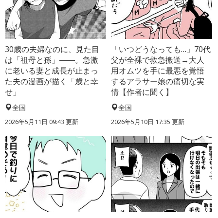
30歳の夫婦なのに、見た目
「いつどうなっても…」70代
は「祖母と孫」――。急激
父が全裸で救急搬送→大人
に老いる妻と成長が止まっ
用オムツを手に最悪を覚悟
た夫の漫画が描く「歳と幸
するアラサー娘の痛切な実
せ」
情【作者に聞く】
全国
全国
2026年5月11日 09:43 更新
2026年5月10日 17:35 更新