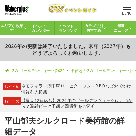
MENU
イベント
イベント
エリアから探
カテゴリ別
最新
カレンダー
ランキング
す
おすすめ
ニュース
2026年の更新は終了いたしました。来年（2027年）も
どうぞよろしくお願いします。
GW(ゴールデンウィーク)2026
甲信越のGW(ゴールデンウィーク)
ネモフィラ
・
潮干狩り
・
ピクニック
・
BBQ
などおでかけ
おすすめ
情報を大特集
【最大12連休も】2026年のゴールデンウィークはいつか
おすすめ
ら？混雑ピーク予想と回避術をご紹介
平山郁夫シルクロード美術館の詳
細データ