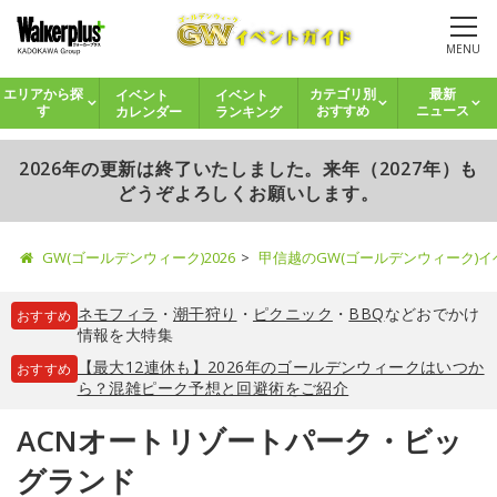
MENU
イベント
イベント
エリアから探
カテゴリ別
最新
カレンダー
ランキング
す
おすすめ
ニュース
2026年の更新は終了いたしました。来年（2027年）も
どうぞよろしくお願いします。
GW(ゴールデンウィーク)2026
甲信越のGW(ゴールデンウィーク)
ネモフィラ
・
潮干狩り
・
ピクニック
・
BBQ
などおでかけ
おすすめ
情報を大特集
【最大12連休も】2026年のゴールデンウィークはいつか
おすすめ
ら？混雑ピーク予想と回避術をご紹介
ACNオートリゾートパーク・ビッ
グランド