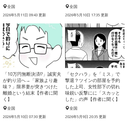
全国
全国
2026年5月11日 09:43 更新
2026年5月10日 17:35 更新
「10万円無断決済!?」誠実夫
「セクハラ」を「ミス」で
が釣り沼へ→「家族より趣
撃退？ツインの部屋を予約
味？」限界妻が突きつけた
した上司、女性部下の切れ
離婚という結末【作者に聞
味鋭い反撃にに「スカッと
く】
した」の声【作者に聞く】
全国
全国
2026年5月10日 07:30 更新
2026年5月9日 20:35 更新