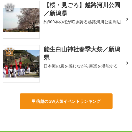
【桜・見ごろ】越路河川公園
2
／新潟県
約300本の桜が咲き誇る越路河川公園周辺
能生白山神社春季大祭／新潟
3
県
日本海の風を感じながら舞楽を堪能する
甲信越のGW人気イベントランキング