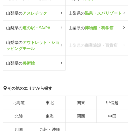
山梨県の
アスレチック
山梨県の
温泉・スパリゾート
山梨県の
道の駅・SA/PA
山梨県の
博物館・科学館
山梨県の
アウトレット・ショ
山梨県の
商業施設・百貨店
ッピングモール
山梨県の
美術館
その他のエリアから探す
北海道
東北
関東
甲信越
北陸
東海
関西
中国
四国
九州・沖縄