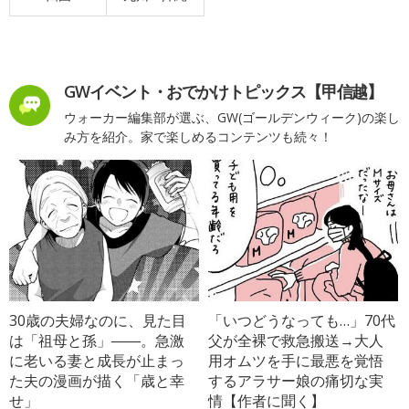
GWイベント・おでかけトピックス【甲信越】
ウォーカー編集部が選ぶ、GW(ゴールデンウィーク)の楽し
み方を紹介。家で楽しめるコンテンツも続々！
30歳の夫婦なのに、見た目
「いつどうなっても…」70代
は「祖母と孫」――。急激
父が全裸で救急搬送→大人
に老いる妻と成長が止まっ
用オムツを手に最悪を覚悟
た夫の漫画が描く「歳と幸
するアラサー娘の痛切な実
せ」
情【作者に聞く】