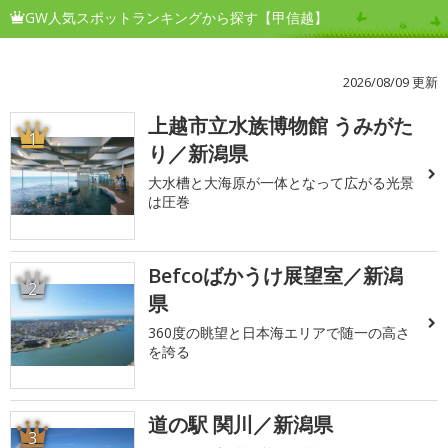
GW人気スポットランキングから探す【甲信越】
2026/08/09 更新
上越市立水族博物館 うみがた
1
り／新潟県
大水槽と大海原が一体となって広がる光景
は圧巻
Befcoばかうけ展望室／新潟
2
県
360度の眺望と日本海エリアで随一の高さ
を誇る
道の駅 関川／新潟県
3