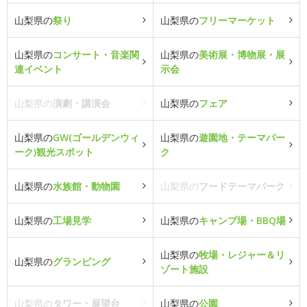
山梨県の
祭り
山梨県の
フリーマーケット
山梨県の
コンサート・音楽関
山梨県の
美術展・博物展・展
連イベント
示会
山梨県の
演劇・講演会
山梨県の
フェア
山梨県の
GW(ゴールデンウィ
山梨県の
遊園地・テーマパー
ーク)観光スポット
ク
山梨県の
水族館・動物園
山梨県の
フードテーマパーク
山梨県の
工場見学
山梨県の
キャンプ場・BBQ場
山梨県の
牧場・レジャー＆リ
山梨県の
グランピング
ゾート施設
山梨県の
タワー・展望台
山梨県の
公園