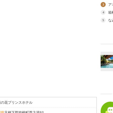
ア
3
箱
4
な
5
湯の花プリンスホテル
川県
足柄下郡箱根町芦之湯93