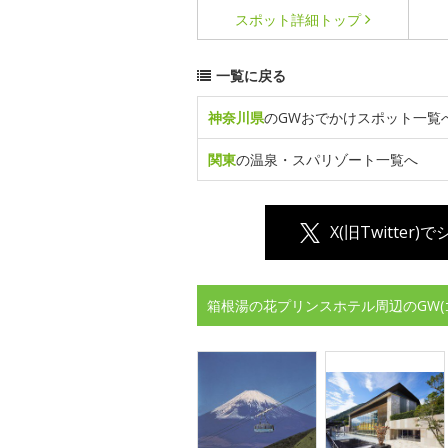
スポット詳細
トップ
一覧に戻る
神奈川県
のGWおでかけスポット一覧
関東
の温泉・スパリゾート一覧へ
X(旧Twitter)
箱根湯の花プリンスホテル周辺のGW