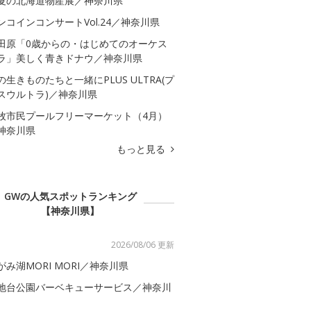
夏の北海道物産展／神奈川県
ンコインコンサートVol.24／神奈川県
田原「0歳からの・はじめてのオーケス
ラ」美しく青きドナウ／神奈川県
の生きものたちと一緒にPLUS ULTRA(プ
スウルトラ)／神奈川県
牧市民プールフリーマーケット（4月）
神奈川県
もっと見る
GWの人気スポットランキング
【神奈川県】
2026/08/06 更新
がみ湖MORI MORI／神奈川県
地台公園バーベキューサービス／神奈川