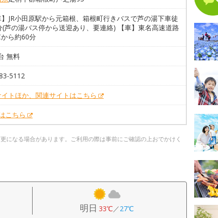
車】JR小田原駅から元箱根、箱根町行きバスで芦の湯下車徒
分(芦の湯バス停から送迎あり、要連絡) 【車】東名高速道路
Cから約60分
2台 無料
83-5112
サイトほか、関連サイトはこちら
Xはこちら
変更になる場合があります。ご利用の際は事前にご確認の上おでかけく
明日
33℃
／
27℃