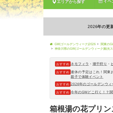
イベ
エリアから探す
2026年の
GW(ゴールデンウィーク)2026
関東のG
神奈川県のGW(ゴールデンウィーク)観光
ネモフィラ
・
潮干狩り
・
おすすめ
連休の予定はこれ！関東
おすすめ
親子で体験イベント
2026年のゴールデンウ
おすすめ
今年のGWどこ行く！？
おすすめ
箱根湯の花プリン