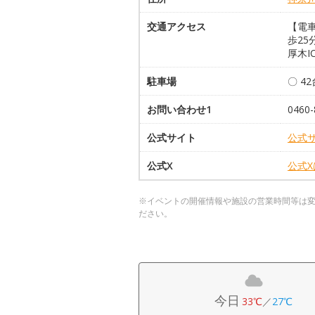
交通アクセス
【電
歩25
厚木I
駐車場
〇 4
お問い合わせ1
0460-
公式サイト
公式
公式X
公式
※イベントの開催情報や施設の営業時間等は
ださい。
今日
33℃
／
27℃