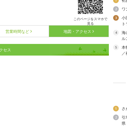
初
1
ワ
2
小
3
このページをスマホで
見る
ト
営業時間など
地図・アクセス
海
4
ル
本
5
クセス
／
さ
1
引
2
県