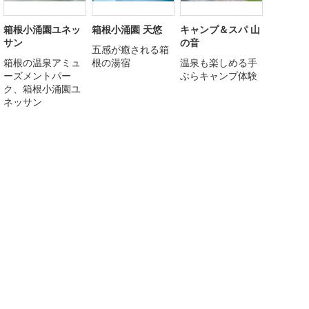
箱根小涌園ユネッ
箱根小涌園 天悠
キャンプ＆スパ 山
サン
の音
五感が癒される箱
箱根の温泉アミュ
根の湯宿
温泉も楽しめる手
ーズメントパー
ぶらキャンプ体験
ク、箱根小涌園ユ
ネッサン