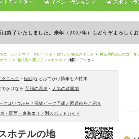
ントカレンダー
イベントランキング
スポットラ
更新は終了いたしました。来年（2027年）もどうぞよろしく
W(ゴールデンウィーク)イベント・おでかけ観光スポット
神奈川県のGW(ゴール
スポット
箱根湯の花プリンスホテル
地図・アクセス
ピクニック
・
BBQ
などおでかけ情報を大特集
おでかけなら
至福の温泉
・
人気の遊園地
・
ィークはいつから？混雑ピーク予想と回避術をご紹介
関東・関西・東海エリア別スポットガイド
スホテルの地