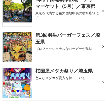
1
マーケット（5月）／東京都
東京を代表する巨大団地中央の噴水広場に
て
第3回羽生バーガーフェス／埼
2
玉県
プロフェッショナルなバーガーが集結
桜国屋メダカ祭り／埼玉県
3
色んなメダカが貴方を待っている