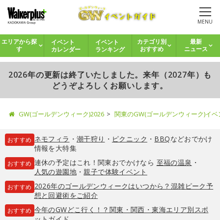
MENU
イベント
イベント
エリアから探
カテゴリ別
最新
カレンダー
ランキング
す
おすすめ
ニュース
2026年の更新は終了いたしました。来年（2027年）も
どうぞよろしくお願いします。
GW(ゴールデンウィーク)2026
関東のGW(ゴールデンウィーク)イ
ネモフィラ
・
潮干狩り
・
ピクニック
・
BBQ
などおでかけ
おすすめ
情報を大特集
連休の予定はこれ！関東おでかけなら
至福の温泉
・
おすすめ
人気の遊園地
・
親子で体験イベント
2026年のゴールデンウィークはいつから？混雑ピーク予
おすすめ
想と回避術をご紹介
今年のGWどこ行く！？関東・関西・東海エリア別スポ
おすすめ
ットガイド