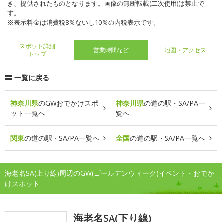
き、提供されたものとなります。画像の無断転載(二次使用)は禁止で
す。
※表示料金は消費税8％ないし10％の内税表示です。
スポット詳細
営業時間など
地図・アクセス
トップ
一覧に戻る
神奈川県
のGWおでかけスポ
神奈川県
の道の駅・SA/PA一
ット一覧へ
覧へ
関東
の道の駅・SA/PA一覧へ
全国
の道の駅・SA/PA一覧へ
海老名SA(上り線)周辺のGW(ゴールデンウィーク)イベント・おでか
けスポット
海老名SA(下り線)