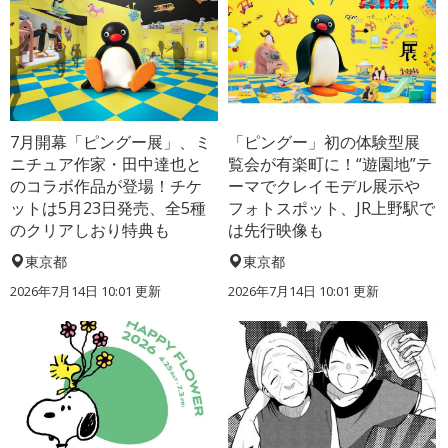
7月開幕「ピングー展」、ミ
「ピングー」初の体験型展
ニチュア作家・田中達也と
覧会が有楽町に！“遊園地”テ
のコラボ作品が登場！チケ
ーマでクレイモデル展示や
ットは5月23日発売、全5種
フォトスポット、JR上野駅で
のクリアしおり特典も
は先行映像も
東京都
東京都
2026年7月14日 10:01 更新
2026年7月14日 10:01 更新