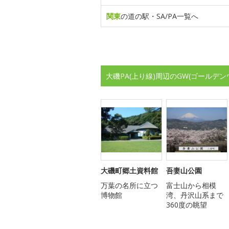
関東
の道の駅・SA/PA一覧へ
大磯PA(上り線)周辺のGW(ゴールデ
大磯町郷土資料館
吾妻山公園
万葉の名所に立つ
富士山から相模
博物館
湾、丹沢山系まで
360度の眺望