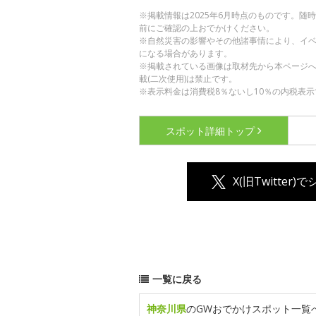
※掲載情報は2025年6月時点のものです。
前にご確認の上おでかけください。
※自然災害の影響やその他諸事情により、イ
になる場合があります。
※掲載されている画像は取材先から本ページ
載(二次使用)は禁止です。
※表示料金は消費税8％ないし10％の内税表示
スポット詳細
トップ
X(旧Twitter)
一覧に戻る
神奈川県
のGWおでかけスポット一覧