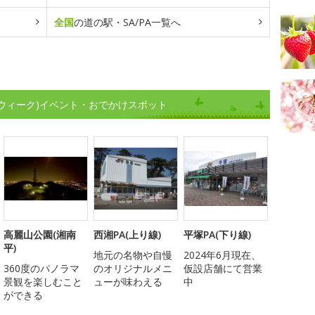
全国
の道の駅・SA/PA一覧へ
ンウィーク)イベント・おでかけスポット
高麗山公園(湘南
西湘PA(上り線)
平塚PA(下り線)
平)
地元の名物や自慢
2024年6月現在、
360度のパノラマ
のオリジナルメニ
仮設店舗にて営業
景観を楽しむこと
ューが味わえる
中
ができる