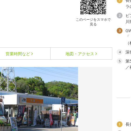
長
1
ラ
ビ
2
このページをスマホで
川
見る
G
3
「
（
深
4
営業時間など
地図・アクセス
第
5
／
長
1