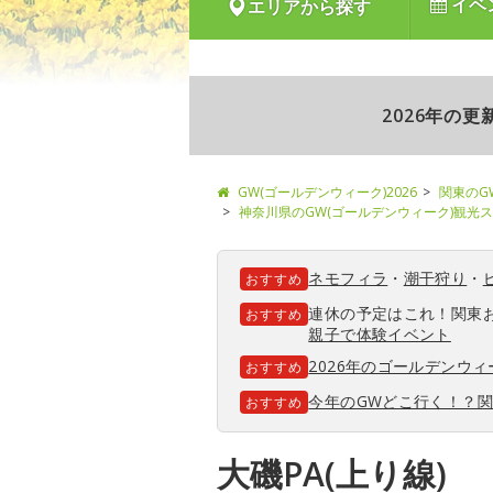
イベ
エリアから探す
2026年の
GW(ゴールデンウィーク)2026
関東のG
神奈川県のGW(ゴールデンウィーク)観光
ネモフィラ
・
潮干狩り
・
おすすめ
連休の予定はこれ！関東
おすすめ
親子で体験イベント
2026年のゴールデンウ
おすすめ
今年のGWどこ行く！？
おすすめ
大磯PA(上り線)