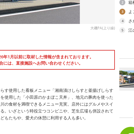
箱
2
よ
3
さ
4
大磯PA(上り線)
江
5
026年1月以前に取材した情報が含まれております。
合には、直接施設へお問い合わせください。
しらす使用した看板メニュー「湘南漬けしらすと釜揚げしらす
こを使用した「小田原のかまぼこ天丼」、地元の豚肉を使った
奈川の食材を満喫できるメニュー充実。店外にはグルメやスイ
いる。いざという時役立つコンビニや、芝生広場も併設されて
子どもたちや、愛犬の休憩に利用する人も多い。