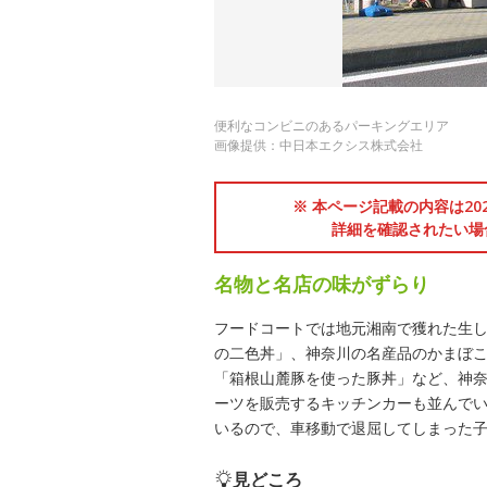
便利なコンビニのあるパーキングエリア
画像提供：中日本エクシス株式会社
※ 本ページ記載の内容は2
詳細を確認されたい場
名物と名店の味がずらり
フードコートでは地元湘南で獲れた生
の二色丼」、神奈川の名産品のかまぼ
「箱根山麓豚を使った豚丼」など、神
ーツを販売するキッチンカーも並んで
いるので、車移動で退屈してしまった
見どころ