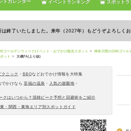
ントカレンダー
イベントランキング
スポットラ
更新は終了いたしました。来年（2027年）もどうぞよろしく
W(ゴールデンウィーク)イベント・おでかけ観光スポット
神奈川県のGW(ゴール
スポット
大磯PA(上り線)
ピクニック
・
BBQ
などおでかけ情報を大特集
おでかけなら
至福の温泉
・
人気の遊園地
・
ィークはいつから？混雑ピーク予想と回避術をご紹介
関東・関西・東海エリア別スポットガイド