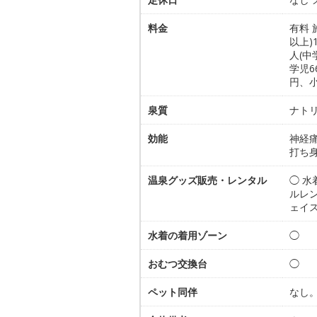
料金
有料 
以上)
人(中
学児6
円、
泉質
ナトリ
効能
神経
打ち
温泉グッズ販売・レンタル
◯ 
ルレン
ェイス
水着の着用ゾーン
◯
おむつ交換台
◯
ペット同伴
なし