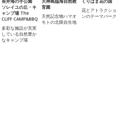
長井海の手公園
天神島臨海自然教
くりはま花の国
ソレイユの丘・キ
育園
花とアトラクショ
ャンプ場 The
天然記念物ハマオ
ンのテーマパーク
CLIFF CAMP&BBQ
モトの北限自生地
多彩な施設が充実
している自然豊か
なキャンプ場