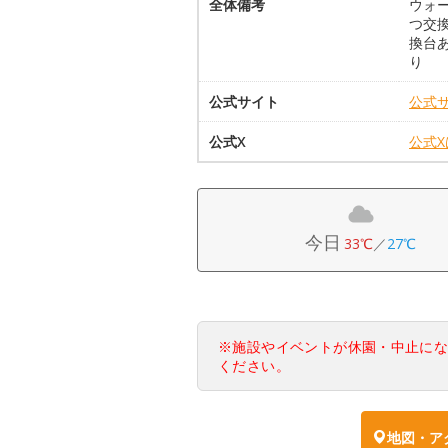
全体備考
ウォ
つ交
換台
り
公式サイト
公式
公式X
公式
今日
33℃
／
27℃
※施設やイベントが休園・中止に
ください。
地図・ア