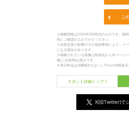
こ
※掲載情報は2026年6月時点のものです。
前にご確認の上おでかけください。
※自然災害の影響やその他諸事情により、イ
になる場合があります。
※掲載されている画像は取材先から本ページ
載(二次使用)は禁止です。
※表示料金は消費税8％ないし10％の内税表示
スポット詳細
トップ
X(旧Twitter)