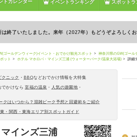
ントカレンダー
イベントランキング
スポットラ
更新は終了いたしました。来年（2027年）もどうぞよろしく
W(ゴールデンウィーク)イベント・おでかけ観光スポット
神奈川県のGW(ゴール
スポット
ホテル マホロバ・マインズ三浦 (ウォーターパーク/温泉大浴場)
詳細
ピクニック
・
BBQ
などおでかけ情報を大特集
おでかけなら
至福の温泉
・
人気の遊園地
・
ィークはいつから？混雑ピーク予想と回避術をご紹介
関東・関西・東海エリア別スポットガイド
・マインズ三浦