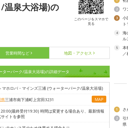
初
1
/温泉大浴場)の
ワ
2
小
3
このページをスマホで
見る
ト
海
4
ル
本
5
営業時間など
地図・アクセス
／
ォーターパーク/温泉大浴場)の詳細データ
 マホロバ・マインズ三浦 (ウォーターパーク/温泉大浴場)
MAP
川県
三浦市南下浦町上宮田3231
さ
1
0～20:00(最終受付19:30) 時間は変更する場合あり、最新情報
式サイトを参照
引
2
県
 メンテナンス等のため休業する場合あり