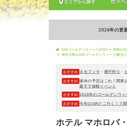
イベ
エリアから探す
2026年の
GW(ゴールデンウィーク)2026
関東のG
神奈川県のGW(ゴールデンウィーク)観光
ネモフィラ
・
潮干狩り
・
おすすめ
連休の予定はこれ！関東
おすすめ
親子で体験イベント
2026年のゴールデンウ
おすすめ
今年のGWどこ行く！？
おすすめ
ホテル マホロバ