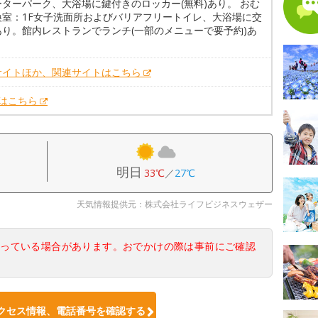
ーターパーク、大浴場に鍵付きのロッカー(無料)あり。 おむ
換室：1F女子洗面所およびバリアフリートイレ、大浴場に交
あり。館内レストランでランチ(一部のメニューで要予約)あ
サイトほか、関連サイトはこちら
Xはこちら
明日
33℃
／
27℃
天気情報提供元：株式会社ライフビジネスウェザー
なっている場合があります。おでかけの際は事前にご確認
クセス情報、電話番号を確認する