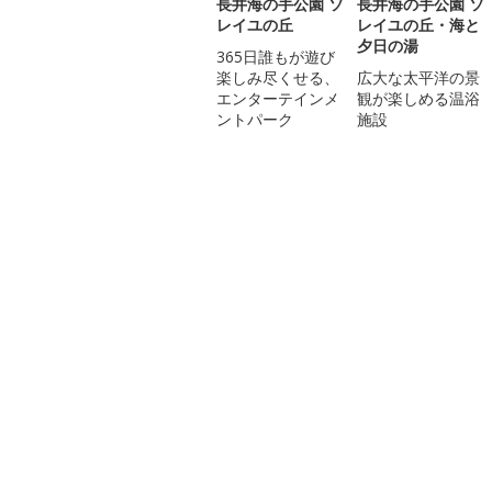
長井海の手公園 ソ
長井海の手公園 ソ
レイユの丘
レイユの丘・海と
夕日の湯
365日誰もが遊び
楽しみ尽くせる、
広大な太平洋の景
エンターテインメ
観が楽しめる温浴
ントパーク
施設