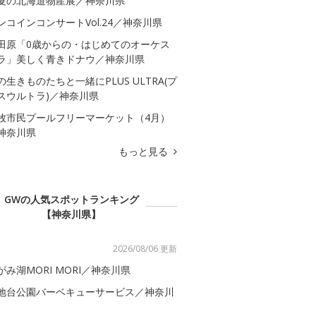
夏の北海道物産展／神奈川県
ンコインコンサートVol.24／神奈川県
田原「0歳からの・はじめてのオーケス
ラ」美しく青きドナウ／神奈川県
の生きものたちと一緒にPLUS ULTRA(プ
スウルトラ)／神奈川県
牧市民プールフリーマーケット（4月）
神奈川県
もっと見る
GWの人気スポットランキング
【神奈川県】
2026/08/06 更新
がみ湖MORI MORI／神奈川県
地台公園バーベキューサービス／神奈川