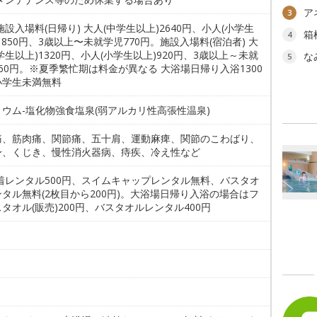
ア
3
施設入場料(日帰り) 大人(中学生以上)2640円、小人(小学生
箱
4
1850円、3歳以上〜未就学児770円。施設入場料(宿泊者) 大
学生以上)1320円、小人(小学生以上)920円、3歳以上～未就
な
5
60円。※夏季繁忙期は料金が異なる 大浴場日帰り入浴1300
小学生未満無料
ウム-塩化物強食塩泉(弱アルカリ性高張性温泉)
痛、筋肉痛、関節痛、五十肩、運動麻痺、関節のこわばり、
身、くじき、慢性消火器病、痔疾、冷え性など
水着レンタル500円、スイムキャップレンタル無料、バスタオ
タル無料(2枚目から200円)。大浴場日帰り入浴の場合はフ
タオル(販売)200円、バスタオルレンタル400円
。