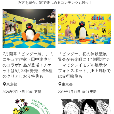
み方を紹介。家で楽しめるコンテンツも続々！
7月開幕「ピングー展」、ミ
「ピングー」初の体験型展
ニチュア作家・田中達也と
覧会が有楽町に！“遊園地”テ
のコラボ作品が登場！チケ
ーマでクレイモデル展示や
ットは5月23日発売、全5種
フォトスポット、JR上野駅で
のクリアしおり特典も
は先行映像も
東京都
東京都
2026年7月14日 10:01 更新
2026年7月14日 10:01 更新