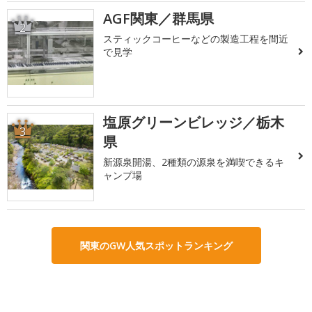
AGF関東／群馬県
2
スティックコーヒーなどの製造工程を間近
で見学
塩原グリーンビレッジ／栃木
3
県
新源泉開湯、2種類の源泉を満喫できるキ
ャンプ場
関東のGW人気スポットランキング