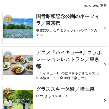
2026/08/07 更新
国営昭和記念公園のネモフィ
1
ラ／東京都
春空に映えるネモフィラと花のブーケガー
デン
アニメ「ハイキュー!!」コラボ
2
レーションレストラン／東京
都
「ハイキュー!!」の世界をホテルならでは
の本格メニュー全76種で楽しめる
グラススキー体験／埼玉県
3
Let's グラススキー！