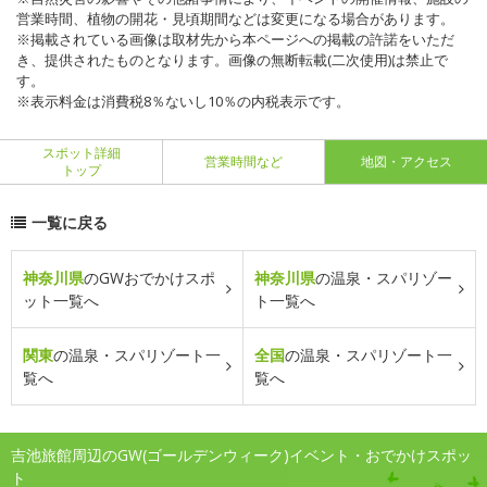
営業時間、植物の開花・見頃期間などは変更になる場合があります。
※掲載されている画像は取材先から本ページへの掲載の許諾をいただ
き、提供されたものとなります。画像の無断転載(二次使用)は禁止で
す。
※表示料金は消費税8％ないし10％の内税表示です。
スポット詳細
営業時間など
地図・アクセス
トップ
一覧に戻る
神奈川県
のGWおでかけスポ
神奈川県
の温泉・スパリゾー
ット一覧へ
ト一覧へ
関東
の温泉・スパリゾート一
全国
の温泉・スパリゾート一
覧へ
覧へ
吉池旅館周辺のGW(ゴールデンウィーク)イベント・おでかけスポッ
ト