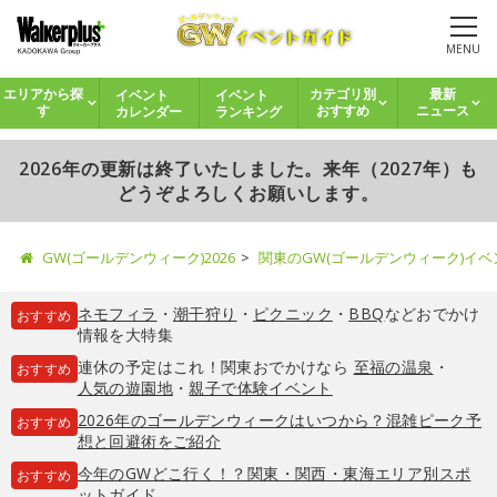
MENU
イベント
イベント
エリアから探
カテゴリ別
最新
カレンダー
ランキング
す
おすすめ
ニュース
2026年の更新は終了いたしました。来年（2027年）も
どうぞよろしくお願いします。
GW(ゴールデンウィーク)2026
関東のGW(ゴールデンウィーク)イ
ネモフィラ
・
潮干狩り
・
ピクニック
・
BBQ
などおでかけ
おすすめ
情報を大特集
連休の予定はこれ！関東おでかけなら
至福の温泉
・
おすすめ
人気の遊園地
・
親子で体験イベント
2026年のゴールデンウィークはいつから？混雑ピーク予
おすすめ
想と回避術をご紹介
今年のGWどこ行く！？関東・関西・東海エリア別スポ
おすすめ
ットガイド