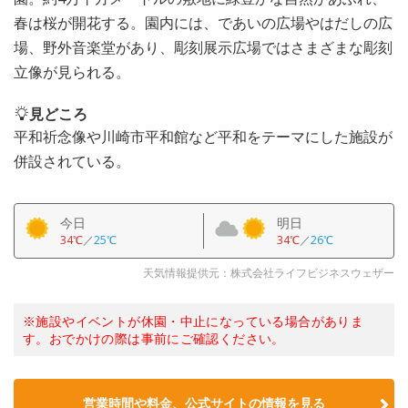
春は桜が開花する。園内には、であいの広場やはだしの広
場、野外音楽堂があり、彫刻展示広場ではさまざまな彫刻
立像が見られる。
見どころ
平和祈念像や川崎市平和館など平和をテーマにした施設が
併設されている。
今日
明日
34℃
／
25℃
34℃
／
26℃
天気情報提供元：株式会社ライフビジネスウェザー
※施設やイベントが休園・中止になっている場合がありま
す。おでかけの際は事前にご確認ください。
営業時間や料金、公式サイトの情報を見る