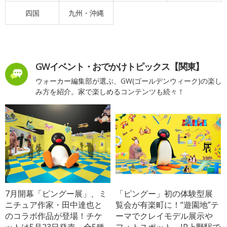
四国
九州・沖縄
GWイベント・おでかけトピックス【関東】
ウォーカー編集部が選ぶ、GW(ゴールデンウィーク)の楽し
み方を紹介。家で楽しめるコンテンツも続々！
7月開幕「ピングー展」、ミ
「ピングー」初の体験型展
ニチュア作家・田中達也と
覧会が有楽町に！“遊園地”テ
のコラボ作品が登場！チケ
ーマでクレイモデル展示や