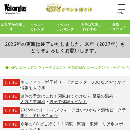
MENU
イベント
イベント
エリアから探
カテゴリ別
最新
カレンダー
ランキング
す
おすすめ
ニュース
2026年の更新は終了いたしました。来年（2027年）も
どうぞよろしくお願いします。
GW(ゴールデンウィーク)2026
関東のGW(ゴールデンウィーク)イ
ネモフィラ
・
潮干狩り
・
ピクニック
・
BBQ
などおでかけ
おすすめ
情報を大特集
連休の予定はこれ！関東おでかけなら
至福の温泉
・
おすすめ
人気の遊園地
・
親子で体験イベント
2026年のゴールデンウィークはいつから？混雑ピーク予
おすすめ
想と回避術をご紹介
今年のGWどこ行く！？関東・関西・東海エリア別スポ
おすすめ
ットガイド