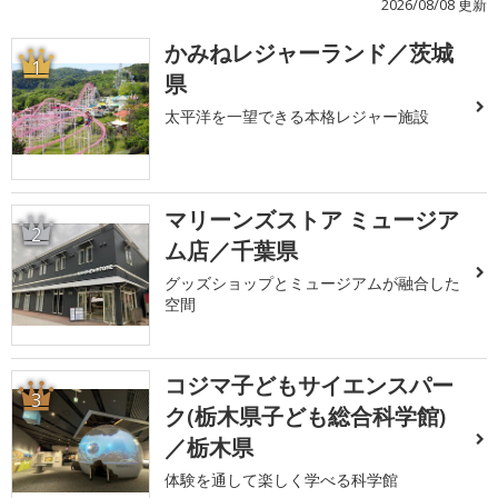
2026/08/08 更新
かみねレジャーランド／茨城
1
県
太平洋を一望できる本格レジャー施設
マリーンズストア ミュージア
2
ム店／千葉県
グッズショップとミュージアムが融合した
空間
コジマ子どもサイエンスパー
3
ク(栃木県子ども総合科学館)
／栃木県
体験を通して楽しく学べる科学館