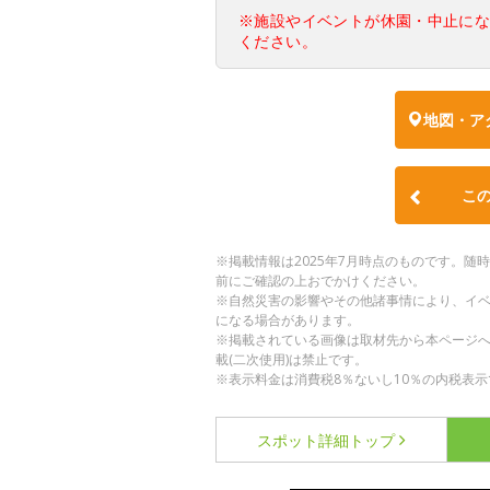
※施設やイベントが休園・中止に
ください。
地図・ア
こ
※掲載情報は2025年7月時点のものです。
前にご確認の上おでかけください。
※自然災害の影響やその他諸事情により、イ
になる場合があります。
※掲載されている画像は取材先から本ページ
載(二次使用)は禁止です。
※表示料金は消費税8％ないし10％の内税表示
スポット詳細
トップ