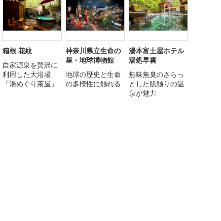
箱根 花紋
神奈川県立生命の
湯本富士屋ホテル
星・地球博物館
湯処早雲
自家源泉を贅沢に
利用した大浴場
地球の歴史と生命
無味無臭のさらっ
「湯めぐり茶屋」
の多様性に触れる
とした肌触りの温
泉が魅力