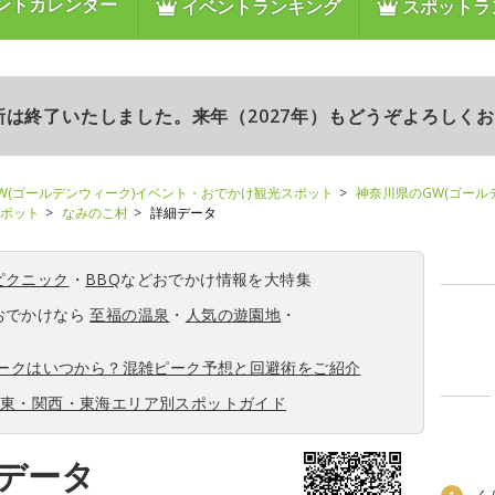
ントカレンダー
イベントランキング
スポットラ
更新は終了いたしました。来年（2027年）もどうぞよろしく
W(ゴールデンウィーク)イベント・おでかけ観光スポット
神奈川県のGW(ゴール
スポット
なみのこ村
詳細データ
ピクニック
・
BBQ
などおでかけ情報を大特集
おでかけなら
至福の温泉
・
人気の遊園地
・
ィークはいつから？混雑ピーク予想と回避術をご紹介
関東・関西・東海エリア別スポットガイド
データ