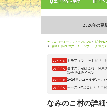
イベ
エリアから探す
2026年の
GW(ゴールデンウィーク)2026
関東のG
神奈川県のGW(ゴールデンウィーク)観光
ネモフィラ
・
潮干狩り
・
おすすめ
連休の予定はこれ！関東
おすすめ
親子で体験イベント
2026年のゴールデンウ
おすすめ
今年のGWどこ行く！？
おすすめ
なみのこ村の詳細