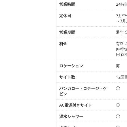
営業時間
24時
定休日
7月中
～3月
営業期間
通年
料金
有料 
(中学
円 (
ロケーション
海
サイト数
12区
バンガロー・コテージ・ケ
◯
ビン
AC電源付きサイト
◯
温水シャワー
◯