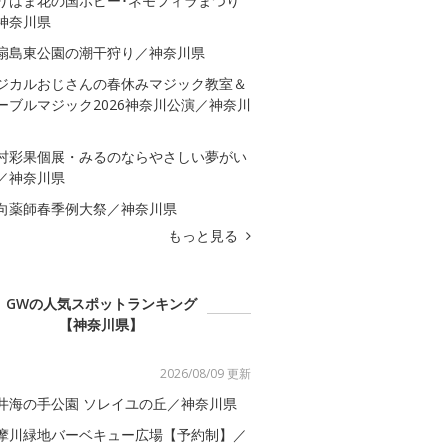
りはま花の国ポピー･ネモフィラまつり
神奈川県
扇島東公園の潮干狩り／神奈川県
ジカルおじさんの春休みマジック教室＆
ーブルマジック2026神奈川公演／神奈川
村彩果個展・みるのならやさしい夢がい
／神奈川県
向薬師春季例大祭／神奈川県
もっと見る
GWの人気スポットランキング
【神奈川県】
2026/08/09 更新
井海の手公園 ソレイユの丘／神奈川県
摩川緑地バーベキュー広場【予約制】／