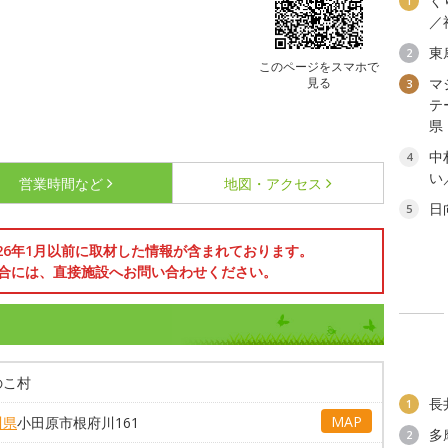
く
1
／
東
2
このページをスマホで
見る
マ
3
テ
県
中
4
い
営業時間など
地図・アクセス
日
5
026年1月以前に取材した情報が含まれております。
合には、直接施設へお問い合わせください。
のこ村
長
1
MAP
川県
小田原市根府川161
多
2