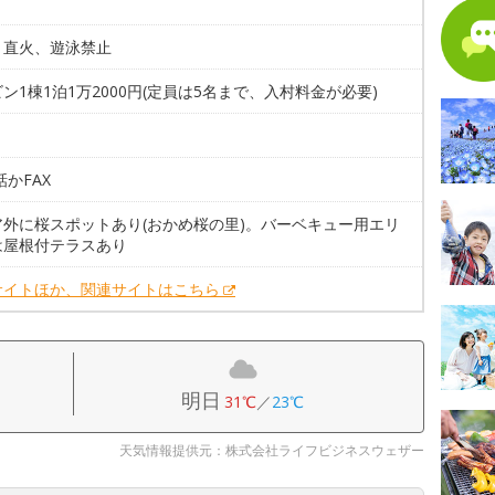
、直火、遊泳禁止
ン1棟1泊1万2000円(定員は5名まで、入村料金が必要)
。
話かFAX
ア外に桜スポットあり(おかめ桜の里)。バーベキュー用エリ
は屋根付テラスあり
サイトほか、関連サイトはこちら
明日
31℃
／
23℃
天気情報提供元：株式会社ライフビジネスウェザー