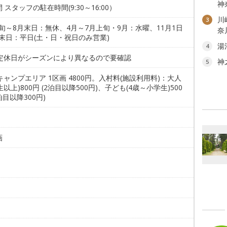
神
間 スタッフの駐在時間(9:30～16:00）
川
3
旬～8月末日：無休、4月～7月上旬・9月：水曜、11月1日
奈
末日：平日(土・日・祝日のみ営業)
湯
4
 定休日がシーズンにより異なるので要確認
神
5
キャンプエリア 1区画 4800円。入村料(施設利用料)：大人
生以上)800円 (2泊目以降500円)、子ども(4歳～小学生)500
2泊目以降300円)
画