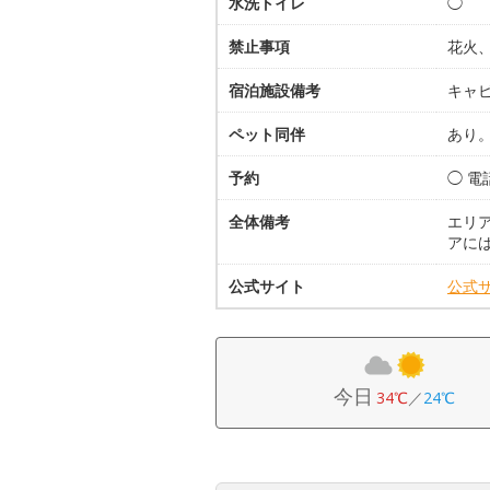
水洗トイレ
◯
禁止事項
花火
宿泊施設備考
キャビ
ペット同伴
あり
予約
◯ 電
全体備考
エリ
アに
公式サイト
公式
今日
34℃
／
24℃