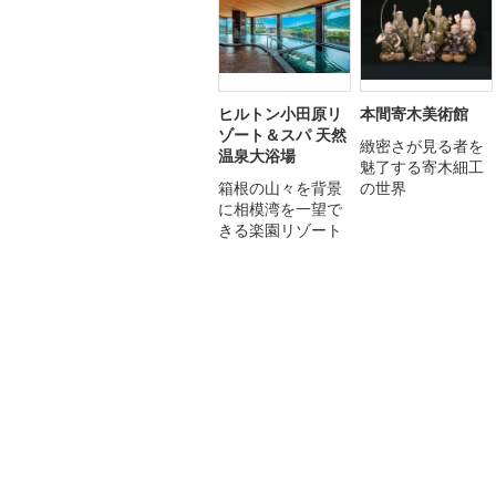
ヒルトン小田原リ
本間寄木美術館
ゾート＆スパ 天然
緻密さが見る者を
温泉大浴場
魅了する寄木細工
箱根の山々を背景
の世界
に相模湾を一望で
きる楽園リゾート