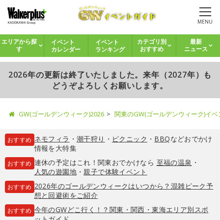
MENU
イベント
イベント
エリアから探
カテゴリ別
最新
カレンダー
ランキング
す
おすすめ
ニュース
2026年の更新は終了いたしました。来年（2027年）も
どうぞよろしくお願いします。
GW(ゴールデンウィーク)2026
関東のGW(ゴールデンウィーク)イ
ネモフィラ
・
潮干狩り
・
ピクニック
・
BBQ
などおでかけ
おすすめ
情報を大特集
連休の予定はこれ！関東おでかけなら
至福の温泉
・
おすすめ
人気の遊園地
・
親子で体験イベント
2026年のゴールデンウィークはいつから？混雑ピーク予
おすすめ
想と回避術をご紹介
今年のGWどこ行く！？関東・関西・東海エリア別スポ
おすすめ
ットガイド