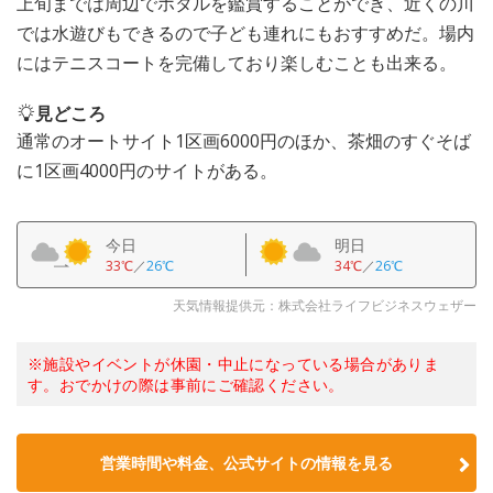
上旬までは周辺でホタルを鑑賞することができ、近くの川
では水遊びもできるので子ども連れにもおすすめだ。場内
にはテニスコートを完備しており楽しむことも出来る。
見どころ
通常のオートサイト1区画6000円のほか、茶畑のすぐそば
に1区画4000円のサイトがある。
今日
明日
33℃
／
26℃
34℃
／
26℃
天気情報提供元：株式会社ライフビジネスウェザー
※施設やイベントが休園・中止になっている場合がありま
す。おでかけの際は事前にご確認ください。
営業時間や料金、公式サイトの情報を見る