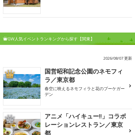
GW人気イベントランキングから探す【関東】
2026/08/07 更新
国営昭和記念公園のネモフィ
1
ラ／東京都
春空に映えるネモフィラと花のブーケガー
デン
アニメ「ハイキュー!!」コラボ
2
レーションレストラン／東京
都