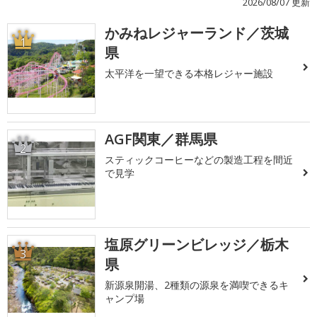
2026/08/07 更新
かみねレジャーランド／茨城
1
県
太平洋を一望できる本格レジャー施設
AGF関東／群馬県
2
スティックコーヒーなどの製造工程を間近
で見学
塩原グリーンビレッジ／栃木
3
県
新源泉開湯、2種類の源泉を満喫できるキ
ャンプ場