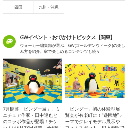
四国
九州・沖縄
GWイベント・おでかけトピックス【関東】
ウォーカー編集部が選ぶ、GW(ゴールデンウィーク)の楽し
み方を紹介。家で楽しめるコンテンツも続々！
7月開幕「ピングー展」、ミ
「ピングー」初の体験型展
ニチュア作家・田中達也と
覧会が有楽町に！“遊園地”テ
のコラボ作品が登場！チケ
ーマでクレイモデル展示や
ットは5月23日発売、全5種
フォトスポット、JR上野駅で