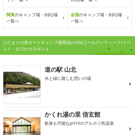
関東
のキャンプ場・BBQ場
全国
のキャンプ場・BBQ場
一覧へ
一覧へ
ひだまりの里オートキャンプ場周辺のGW(ゴールデンウィーク)イベ
ント・おでかけスポット
道の駅 山北
水と緑に親しむ憩いの場
かくれ湯の里 信玄館
飲泉も可能なpH10のアルカリ性温泉