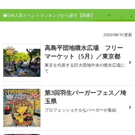
GW人気イベントランキングから探す【関東】
2026/08/10 更新
高島平団地噴水広場 フリー
1
マーケット（5月）／東京都
東京を代表する巨大団地中央の噴水広場に
て
第3回羽生バーガーフェス／埼
2
玉県
プロフェッショナルなバーガーが集結