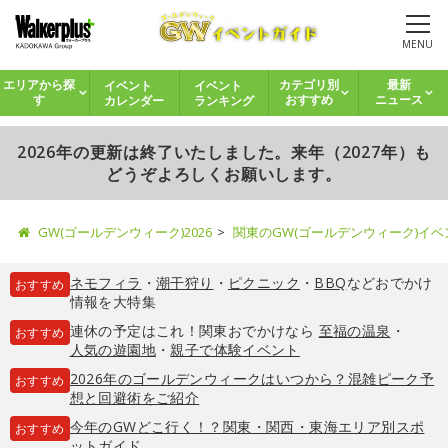
MENU
イベント
イベント
エリアから探
カテゴリ別
最新
カレンダー
ランキング
す
おすすめ
ニュース
2026年の更新は終了いたしました。来年（2027年）も
どうぞよろしくお願いします。
GW(ゴールデンウィーク)2026
関東のGW(ゴールデンウィーク)イ
ネモフィラ
・
潮干狩り
・
ピクニック
・
BBQ
などおでかけ
おすすめ
情報を大特集
連休の予定はこれ！関東おでかけなら
至福の温泉
・
おすすめ
人気の遊園地
・
親子で体験イベント
2026年のゴールデンウィークはいつから？混雑ピーク予
おすすめ
想と回避術をご紹介
今年のGWどこ行く！？関東・関西・東海エリア別スポ
おすすめ
ットガイド