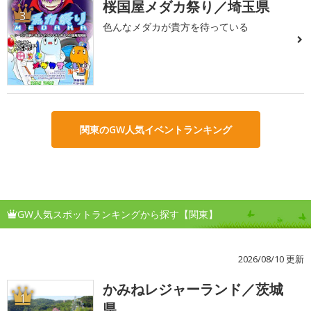
桜国屋メダカ祭り／埼玉県
3
色んなメダカが貴方を待っている
関東のGW人気イベントランキング
GW人気スポットランキングから探す【関東】
2026/08/10 更新
かみねレジャーランド／茨城
1
県