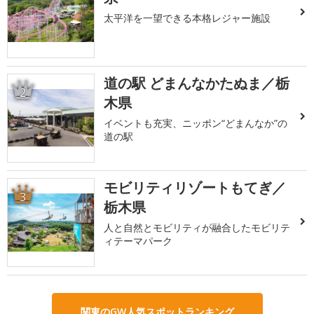
太平洋を一望できる本格レジャー施設
道の駅 どまんなかたぬま／栃
2
木県
イベントも充実、ニッポン“どまんなか”の
道の駅
モビリティリゾートもてぎ／
3
栃木県
人と自然とモビリティが融合したモビリテ
ィテーマパーク
関東のGW人気スポットランキング