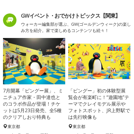
GWイベント・おでかけトピックス【関東】
ウォーカー編集部が選ぶ、GW(ゴールデンウィーク)の楽し
み方を紹介。家で楽しめるコンテンツも続々！
7月開幕「ピングー展」、ミ
「ピングー」初の体験型展
ニチュア作家・田中達也と
覧会が有楽町に！“遊園地”テ
のコラボ作品が登場！チケ
ーマでクレイモデル展示や
ットは5月23日発売、全5種
フォトスポット、JR上野駅で
のクリアしおり特典も
は先行映像も
東京都
東京都