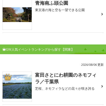
青海南ふ頭公園
東京港の海と空を一望できる公園
GW人気イベントランキングから探す【関東】
2026/08/06 更新
富田さとにわ耕園のネモフィ
1
ラ／千葉県
芝桜、ネモフィラなどの花々が咲き誇る