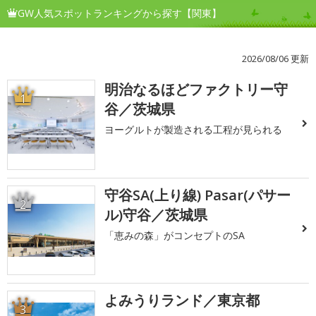
GW人気スポットランキングから探す【関東】
2026/08/06 更新
明治なるほどファクトリー守
1
谷／茨城県
ヨーグルトが製造される工程が見られる
守谷SA(上り線) Pasar(パサー
2
ル)守谷／茨城県
「恵みの森」がコンセプトのSA
よみうりランド／東京都
3