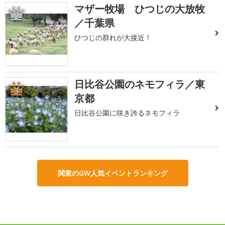
マザー牧場 ひつじの大放牧
2
／千葉県
ひつじの群れが大接近！
日比谷公園のネモフィラ／東
3
京都
日比谷公園に咲き誇るネモフィラ
関東のGW人気イベントランキング