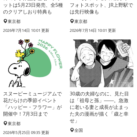
ットは5月23日発売、全5種
フォトスポット、JR上野駅で
のクリアしおり特典も
は先行映像も
東京都
東京都
2026年7月14日 10:01 更新
2026年7月14日 10:01 更新
スヌーピーミュージアムで
30歳の夫婦なのに、見た目
花だらけの季節イベント
は「祖母と孫」――。急激
「ハッピー・フラワー」が
に老いる妻と成長が止まっ
開催中！7月3日まで
た夫の漫画が描く「歳と幸
せ」
東京都
全国
2026年5月25日 09:35 更新