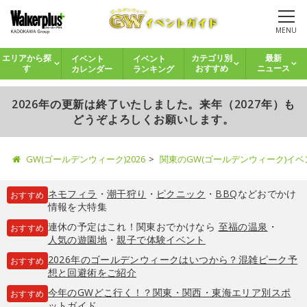
MENU
イベント
イベント
エリアから探
カテゴリ別
最新
カレンダー
ランキング
す
おすすめ
ニュース
2026年の更新は終了いたしました。来年（2027年）も
どうぞよろしくお願いします。
GW(ゴールデンウィーク)2026
関東のGW(ゴールデンウィーク)イ
ネモフィラ
・
潮干狩り
・
ピクニック
・
BBQ
などおでかけ
おすすめ
情報を大特集
連休の予定はこれ！関東おでかけなら
至福の温泉
・
おすすめ
人気の遊園地
・
親子で体験イベント
2026年のゴールデンウィークはいつから？混雑ピーク予
おすすめ
想と回避術をご紹介
今年のGWどこ行く！？関東・関西・東海エリア別スポ
おすすめ
ットガイド