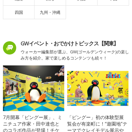
四国
九州・沖縄
GWイベント・おでかけトピックス【関東】
ウォーカー編集部が選ぶ、GW(ゴールデンウィーク)の楽し
み方を紹介。家で楽しめるコンテンツも続々！
7月開幕「ピングー展」、ミ
「ピングー」初の体験型展
ニチュア作家・田中達也と
覧会が有楽町に！“遊園地”テ
のコラボ作品が登場！チケ
ーマでクレイモデル展示や