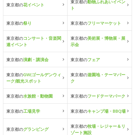
東京都の
動物ふれあいイベン
東京都の
花イベント
ト
東京都の
祭り
東京都の
フリーマーケット
東京都の
コンサート・音楽関
東京都の
美術展・博物展・展
連イベント
示会
東京都の
演劇・講演会
東京都の
フェア
東京都の
GW(ゴールデンウィ
東京都の
遊園地・テーマパー
ーク)観光スポット
ク
東京都の
水族館・動物園
東京都の
フードテーマパーク
東京都の
工場見学
東京都の
キャンプ場・BBQ場
東京都の
牧場・レジャー＆リ
東京都の
グランピング
ゾート施設