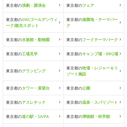
東京都の
演劇・講演会
東京都の
フェア
東京都の
GW(ゴールデンウィ
東京都の
遊園地・テーマパー
ーク)観光スポット
ク
東京都の
水族館・動物園
東京都の
フードテーマパーク
東京都の
工場見学
東京都の
キャンプ場・BBQ場
東京都の
牧場・レジャー＆リ
東京都の
グランピング
ゾート施設
東京都の
タワー・展望台
東京都の
公園
東京都の
アスレチック
東京都の
温泉・スパリゾート
東京都の
道の駅・SA/PA
東京都の
博物館・科学館