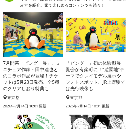
み方を紹介。家で楽しめるコンテンツも続々！
7月開幕「ピングー展」、ミ
「ピングー」初の体験型展
ニチュア作家・田中達也と
覧会が有楽町に！“遊園地”テ
のコラボ作品が登場！チケ
ーマでクレイモデル展示や
ットは5月23日発売、全5種
フォトスポット、JR上野駅で
のクリアしおり特典も
は先行映像も
東京都
東京都
2026年7月14日 10:01 更新
2026年7月14日 10:01 更新