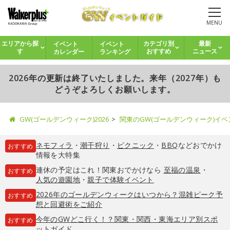
MENU
イベント
イベント
エリアから探
カテゴリ別
最新
カレンダー
ランキング
す
おすすめ
ニュース
2026年の更新は終了いたしました。来年（2027年）も
どうぞよろしくお願いします。
GW(ゴールデンウィーク)2026
関東のGW(ゴールデンウィーク)イ
ネモフィラ
・
潮干狩り
・
ピクニック
・
BBQ
などおでかけ
おすすめ
情報を大特集
連休の予定はこれ！関東おでかけなら
至福の温泉
・
おすすめ
人気の遊園地
・
親子で体験イベント
2026年のゴールデンウィークはいつから？混雑ピーク予
おすすめ
想と回避術をご紹介
今年のGWどこ行く！？関東・関西・東海エリア別スポ
おすすめ
ットガイド