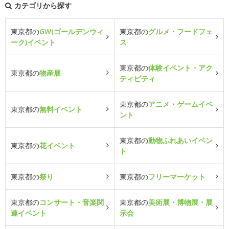
カテゴリから探す
東京都の
GW(ゴールデンウィ
東京都の
グルメ・フードフェ
ーク)イベント
ス
東京都の
体験イベント・アク
東京都の
物産展
ティビティ
東京都の
アニメ・ゲームイベ
東京都の
無料イベント
ント
東京都の
動物ふれあいイベン
東京都の
花イベント
ト
東京都の
祭り
東京都の
フリーマーケット
東京都の
コンサート・音楽関
東京都の
美術展・博物展・展
連イベント
示会