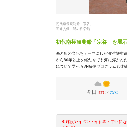
初代南極観測船「宗谷」
画像提供：船の科学館
初代南極観測船「宗谷」を展
海と船の文化をテーマにした海洋博物
から80年以上を経た今でも海に浮かん
について学べるVR映像プログラムも体
今日
33℃
／
25℃
※施設やイベントが休園・中止に
ください。