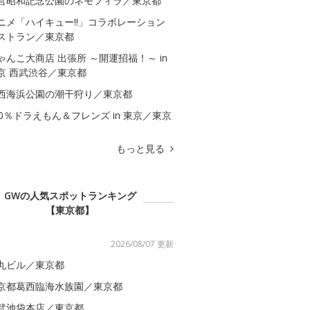
営昭和記念公園のネモフィラ／東京都
ニメ「ハイキュー!!」コラボレーション
ストラン／東京都
ゃんこ大商店 出張所 ～開運招福！～ in
京 西武渋谷／東京都
西海浜公園の潮干狩り／東京都
00％ドラえもん＆フレンズ in 東京／東京
もっと見る
GWの人気スポットランキング
【東京都】
2026/08/07 更新
丸ビル／東京都
京都葛西臨海水族園／東京都
武池袋本店／東京都