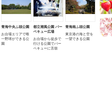
青海中央ふ頭公園
都立潮風公園 バー
青海南ふ頭公園
ベキュー広場
お台場エリアで唯
東京港の海と空を
一野球ができる公
お台場から徒歩で
一望できる公園
園
行ける公園でバー
ベキューに舌鼓