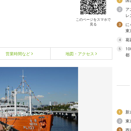
国
1
ア
2
レ
このページをスマホで
見る
に
3
東
葛
4
1
5
営業時間など
地図・アクセス
都
新
1
東
2
西
3