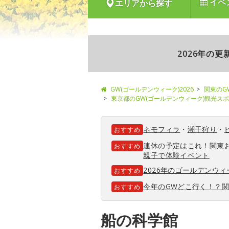
イベ
エリアから探す
2026年の
GW(ゴールデンウィーク)2026
関東のG
東京都のGW(ゴールデンウィーク)観光ス
ネモフィラ
・
潮干狩り
・
おすすめ
連休の予定はこれ！関東
おすすめ
親子で体験イベント
2026年のゴールデンウ
おすすめ
今年のGWどこ行く！？
おすすめ
船の科学館