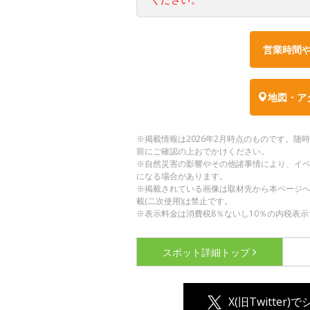
営業時間
地図・ア
※掲載情報は2026年2月時点のものです。
前にご確認の上おでかけください。
※自然災害の影響やその他諸事情により、イ
になる場合があります。
※掲載されている画像は取材先から本ページ
載(二次使用)は禁止です。
※表示料金は消費税8％ないし10％の内税表示
スポット詳細
トップ
X(旧Twitter)