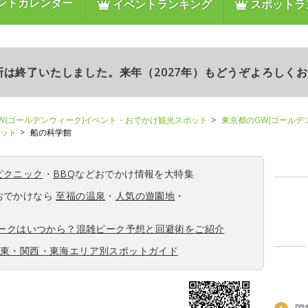
ントカレンダー
イベントランキング
スポットラ
更新は終了いたしました。来年（2027年）もどうぞよろしく
W(ゴールデンウィーク)イベント・おでかけ観光スポット
東京都のGW(ゴールデ
ポット
船の科学館
ピクニック
・
BBQ
などおでかけ情報を大特集
おでかけなら
至福の温泉
・
人気の遊園地
・
ィークはいつから？混雑ピーク予想と回避術をご紹介
関東・関西・東海エリア別スポットガイド