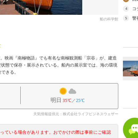
コ
4
警
5
船の科学館
示
館。映画『南極物語』でも有名な南極観測船「宗谷」が、建造
だ状態で保存・展示されている。船内の展示室では、海の環境
験できる。
明日
35℃
／
25℃
天気情報提供元：株式会社ライフビジネスウェザー
なっている場合があります。おでかけの際は事前にご確認