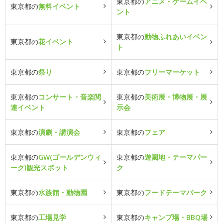
東京都の
アニメ・ゲームイベ
東京都の
無料イベント
ント
東京都の
動物ふれあいイベン
東京都の
花イベント
ト
東京都の
祭り
東京都の
フリーマーケット
東京都の
コンサート・音楽関
東京都の
美術展・博物展・展
連イベント
示会
東京都の
演劇・講演会
東京都の
フェア
東京都の
GW(ゴールデンウィ
東京都の
遊園地・テーマパー
ーク)観光スポット
ク
東京都の
水族館・動物園
東京都の
フードテーマパーク
東京都の
工場見学
東京都の
キャンプ場・BBQ場