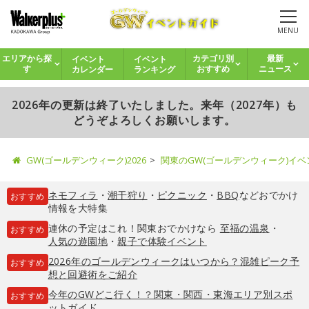
MENU
イベント
イベント
エリアから探
カテゴリ別
最新
カレンダー
ランキング
す
おすすめ
ニュース
2026年の更新は終了いたしました。来年（2027年）も
どうぞよろしくお願いします。
GW(ゴールデンウィーク)2026
関東のGW(ゴールデンウィーク)イ
ネモフィラ
・
潮干狩り
・
ピクニック
・
BBQ
などおでかけ
おすすめ
情報を大特集
連休の予定はこれ！関東おでかけなら
至福の温泉
・
おすすめ
人気の遊園地
・
親子で体験イベント
2026年のゴールデンウィークはいつから？混雑ピーク予
おすすめ
想と回避術をご紹介
今年のGWどこ行く！？関東・関西・東海エリア別スポ
おすすめ
ットガイド