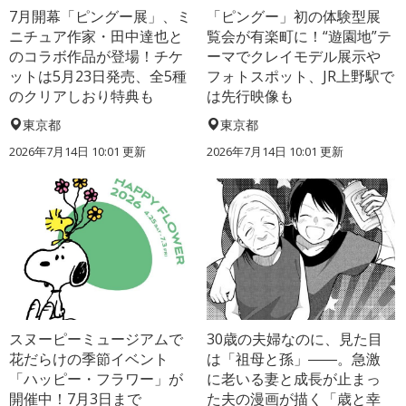
7月開幕「ピングー展」、ミ
「ピングー」初の体験型展
ニチュア作家・田中達也と
覧会が有楽町に！“遊園地”テ
のコラボ作品が登場！チケ
ーマでクレイモデル展示や
ットは5月23日発売、全5種
フォトスポット、JR上野駅で
のクリアしおり特典も
は先行映像も
東京都
東京都
2026年7月14日 10:01 更新
2026年7月14日 10:01 更新
スヌーピーミュージアムで
30歳の夫婦なのに、見た目
花だらけの季節イベント
は「祖母と孫」――。急激
「ハッピー・フラワー」が
に老いる妻と成長が止まっ
開催中！7月3日まで
た夫の漫画が描く「歳と幸