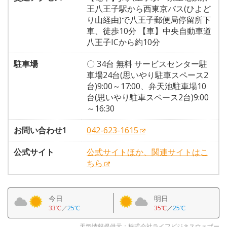
王八王子駅から西東京バス(ひよど
り山経由)で八王子郵便局停留所下
車、徒歩10分 【車】中央自動車道
八王子ICから約10分
駐車場
〇 34台 無料 サービスセンター駐
車場24台(思いやり駐車スペース2
台)9:00～17:00、弁天池駐車場10
台(思いやり駐車スペース2台)9:00
～16:30
お問い合わせ1
042-623-1615
公式サイト
公式サイトほか、関連サイトはこ
ちら
今日
明日
33℃
／
25℃
35℃
／
25℃
天気情報提供元：株式会社ライフビジネスウェザー