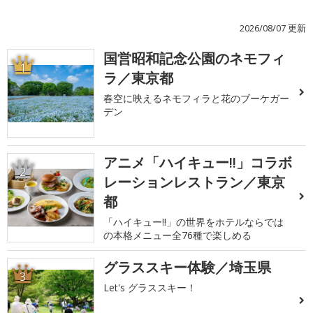
2026/08/07 更新
国営昭和記念公園のネモフィ
1
ラ／東京都
春空に映えるネモフィラと花のブーケガー
デン
アニメ「ハイキュー!!」コラボ
2
レーションレストラン／東京
都
「ハイキュー!!」の世界をホテルならでは
の本格メニュー全76種で楽しめる
グラススキー体験／埼玉県
3
Let's グラススキー！