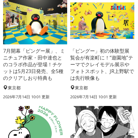
7月開幕「ピングー展」、ミ
「ピングー」初の体験型展
ニチュア作家・田中達也と
覧会が有楽町に！“遊園地”テ
のコラボ作品が登場！チケ
ーマでクレイモデル展示や
ットは5月23日発売、全5種
フォトスポット、JR上野駅で
のクリアしおり特典も
は先行映像も
東京都
東京都
2026年7月14日 10:01 更新
2026年7月14日 10:01 更新