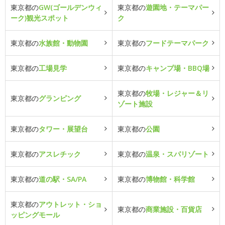
東京都の
GW(ゴールデンウィ
東京都の
遊園地・テーマパー
ーク)観光スポット
ク
東京都の
水族館・動物園
東京都の
フードテーマパーク
東京都の
工場見学
東京都の
キャンプ場・BBQ場
東京都の
牧場・レジャー＆リ
東京都の
グランピング
ゾート施設
東京都の
タワー・展望台
東京都の
公園
東京都の
アスレチック
東京都の
温泉・スパリゾート
東京都の
道の駅・SA/PA
東京都の
博物館・科学館
東京都の
アウトレット・ショ
東京都の
商業施設・百貨店
ッピングモール