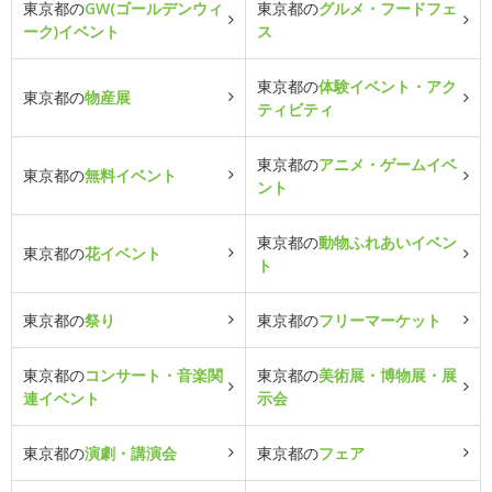
東京都の
GW(ゴールデンウィ
東京都の
グルメ・フードフェ
ーク)イベント
ス
東京都の
体験イベント・アク
東京都の
物産展
ティビティ
東京都の
アニメ・ゲームイベ
東京都の
無料イベント
ント
東京都の
動物ふれあいイベン
東京都の
花イベント
ト
東京都の
祭り
東京都の
フリーマーケット
東京都の
コンサート・音楽関
東京都の
美術展・博物展・展
連イベント
示会
東京都の
演劇・講演会
東京都の
フェア