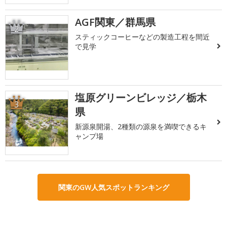
AGF関東／群馬県
2
スティックコーヒーなどの製造工程を間近
で見学
塩原グリーンビレッジ／栃木
3
県
新源泉開湯、2種類の源泉を満喫できるキ
ャンプ場
関東のGW人気スポットランキング