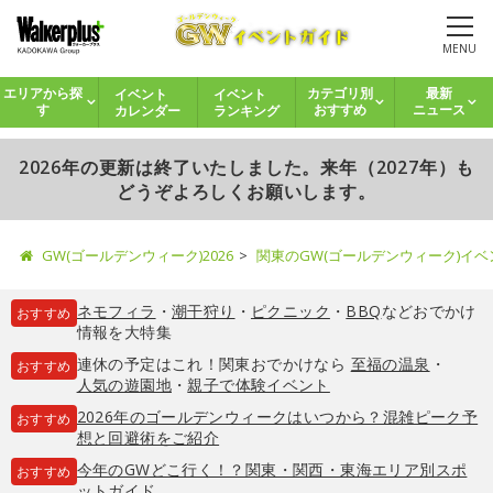
MENU
イベント
イベント
エリアから探
カテゴリ別
最新
カレンダー
ランキング
す
おすすめ
ニュース
2026年の更新は終了いたしました。来年（2027年）も
どうぞよろしくお願いします。
GW(ゴールデンウィーク)2026
関東のGW(ゴールデンウィーク)イ
ネモフィラ
・
潮干狩り
・
ピクニック
・
BBQ
などおでかけ
おすすめ
情報を大特集
連休の予定はこれ！関東おでかけなら
至福の温泉
・
おすすめ
人気の遊園地
・
親子で体験イベント
2026年のゴールデンウィークはいつから？混雑ピーク予
おすすめ
想と回避術をご紹介
今年のGWどこ行く！？関東・関西・東海エリア別スポ
おすすめ
ットガイド