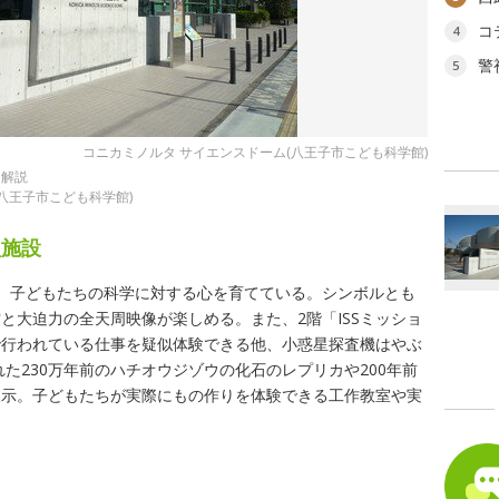
コ
4
警
5
コニカミノルタ サイエンスドーム(八王子市こども科学館)
を解説
八王子市こども科学館)
型施設
、子どもたちの科学に対する心を育てている。シンボルとも
と大迫力の全天周映像が楽しめる。また、2階「ISSミッショ
で行われている仕事を疑似体験できる他、小惑星探査機はやぶ
れた230万年前のハチオウジゾウの化石のレプリカや200年前
展示。子どもたちが実際にもの作りを体験できる工作教室や実