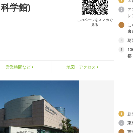
国
1
科学館)
ア
2
レ
このページをスマホで
見る
に
3
東
葛
4
1
5
都
営業時間など
地図・アクセス
新
1
東
2
西
3