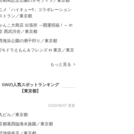
営昭和記念公園のネモフィラ／東京都
ニメ「ハイキュー!!」コラボレーション
ストラン／東京都
ゃんこ大商店 出張所 ～開運招福！～ in
京 西武渋谷／東京都
西海浜公園の潮干狩り／東京都
00％ドラえもん＆フレンズ in 東京／東京
もっと見る
GWの人気スポットランキング
【東京都】
2026/08/07 更新
丸ビル／東京都
京都葛西臨海水族園／東京都
武池袋本店／東京都