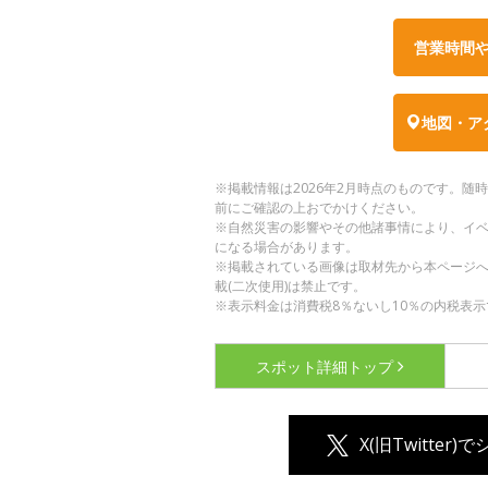
営業時間
地図・ア
※掲載情報は2026年2月時点のものです。
前にご確認の上おでかけください。
※自然災害の影響やその他諸事情により、イ
になる場合があります。
※掲載されている画像は取材先から本ページ
載(二次使用)は禁止です。
※表示料金は消費税8％ないし10％の内税表示
スポット詳細
トップ
X(旧Twitter)