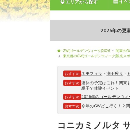
イベ
エリアから探す
2026年の
GW(ゴールデンウィーク)2026
関東のG
東京都のGW(ゴールデンウィーク)観光ス
ネモフィラ
・
潮干狩り
・
おすすめ
連休の予定はこれ！関東
おすすめ
親子で体験イベント
2026年のゴールデンウ
おすすめ
今年のGWどこ行く！？
おすすめ
コニカミノルタ 