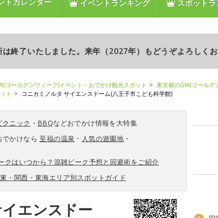
ントカレンダー
イベントランキング
スポットラ
更新は終了いたしました。来年（2027年）もどうぞよろしく
W(ゴールデンウィーク)イベント・おでかけ観光スポット
東京都のGW(ゴールデ
ポット
コニカミノルタ サイエンスドーム(八王子市こども科学館)
ピクニック
・
BBQ
などおでかけ情報を大特集
おでかけなら
至福の温泉
・
人気の遊園地
・
ィークはいつから？混雑ピーク予想と回避術をご紹介
関東・関西・東海エリア別スポットガイド
サイエンスドー