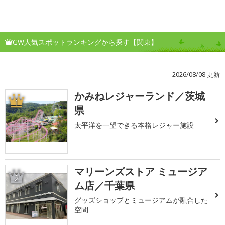
GW人気スポットランキングから探す【関東】
2026/08/08 更新
かみねレジャーランド／茨城
1
県
太平洋を一望できる本格レジャー施設
マリーンズストア ミュージア
2
ム店／千葉県
グッズショップとミュージアムが融合した
空間