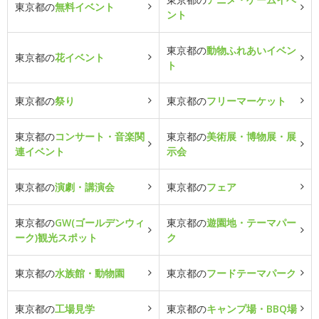
東京都の
無料イベント
ント
東京都の
動物ふれあいイベン
東京都の
花イベント
ト
東京都の
祭り
東京都の
フリーマーケット
東京都の
コンサート・音楽関
東京都の
美術展・博物展・展
連イベント
示会
東京都の
演劇・講演会
東京都の
フェア
東京都の
GW(ゴールデンウィ
東京都の
遊園地・テーマパー
ーク)観光スポット
ク
東京都の
水族館・動物園
東京都の
フードテーマパーク
東京都の
工場見学
東京都の
キャンプ場・BBQ場