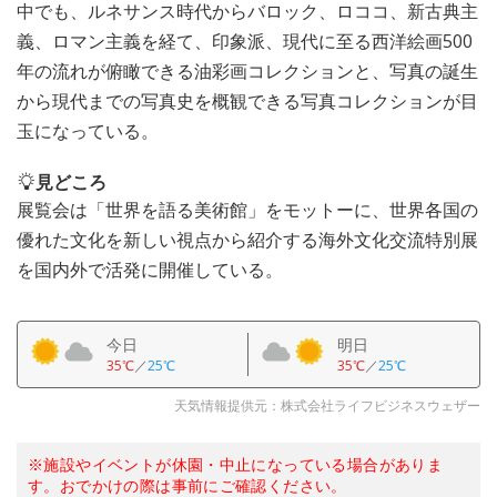
中でも、ルネサンス時代からバロック、ロココ、新古典主
義、ロマン主義を経て、印象派、現代に至る西洋絵画500
年の流れが俯瞰できる油彩画コレクションと、写真の誕生
から現代までの写真史を概観できる写真コレクションが目
玉になっている。
見どころ
展覧会は「世界を語る美術館」をモットーに、世界各国の
優れた文化を新しい視点から紹介する海外文化交流特別展
を国内外で活発に開催している。
今日
明日
35℃
／
25℃
35℃
／
25℃
天気情報提供元：株式会社ライフビジネスウェザー
※施設やイベントが休園・中止になっている場合がありま
す。おでかけの際は事前にご確認ください。