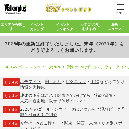
MENU
イベント
イベント
エリアから探
カテゴリ別
最新
カレンダー
ランキング
す
おすすめ
ニュース
2026年の更新は終了いたしました。来年（2027年）も
どうぞよろしくお願いします。
GW(ゴールデンウィーク)2026
関東のGW(ゴールデンウィーク)イ
ネモフィラ
・
潮干狩り
・
ピクニック
・
BBQ
などおでかけ
おすすめ
情報を大特集
連休の予定はこれ！関東おでかけなら
至福の温泉
・
おすすめ
人気の遊園地
・
親子で体験イベント
2026年のゴールデンウィークはいつから？混雑ピーク予
おすすめ
想と回避術をご紹介
今年のGWどこ行く！？関東・関西・東海エリア別スポ
おすすめ
ットガイド