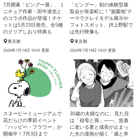
7月開幕「ピングー展」、ミ
「ピングー」初の体験型展
ニチュア作家・田中達也と
覧会が有楽町に！“遊園地”テ
のコラボ作品が登場！チケ
ーマでクレイモデル展示や
ットは5月23日発売、全5種
フォトスポット、JR上野駅で
のクリアしおり特典も
は先行映像も
東京都
東京都
2026年7月14日 10:01 更新
2026年7月14日 10:01 更新
スヌーピーミュージアムで
30歳の夫婦なのに、見た目
花だらけの季節イベント
は「祖母と孫」――。急激
「ハッピー・フラワー」が
に老いる妻と成長が止まっ
開催中！7月3日まで
た夫の漫画が描く「歳と幸