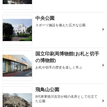
中央公園
スポーツ施設を備えた広大な公園
国立印刷局博物館(お札と切手
の博物館)
お札や切手の歴史を楽しく学ぶ
飛鳥山公園
8代将軍徳川吉宗が桜の名所として仕立て
た公園