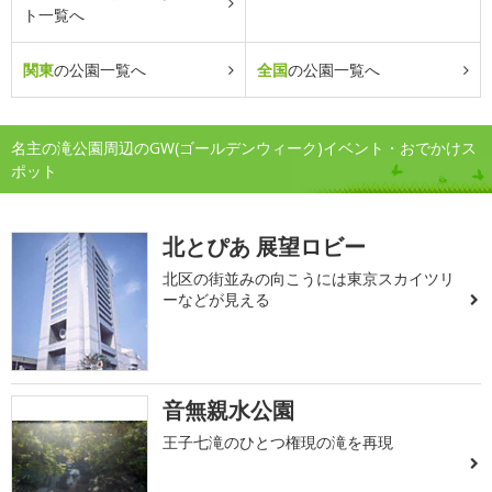
ト一覧へ
関東
の公園一覧へ
全国
の公園一覧へ
名主の滝公園周辺のGW(ゴールデンウィーク)イベント・おでかけス
ポット
北とぴあ 展望ロビー
北区の街並みの向こうには東京スカイツリ
ーなどが見える
音無親水公園
王子七滝のひとつ権現の滝を再現