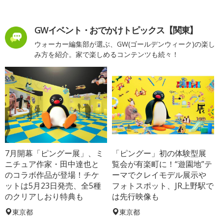
GWイベント・おでかけトピックス【関東】
ウォーカー編集部が選ぶ、GW(ゴールデンウィーク)の楽し
み方を紹介。家で楽しめるコンテンツも続々！
7月開幕「ピングー展」、ミ
「ピングー」初の体験型展
ニチュア作家・田中達也と
覧会が有楽町に！“遊園地”テ
のコラボ作品が登場！チケ
ーマでクレイモデル展示や
ットは5月23日発売、全5種
フォトスポット、JR上野駅で
のクリアしおり特典も
は先行映像も
東京都
東京都