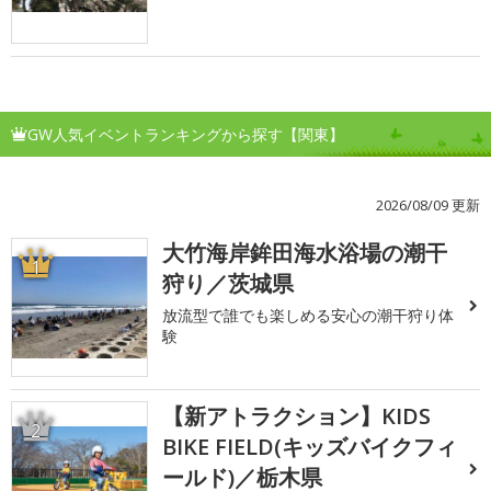
GW人気イベントランキングから探す【関東】
2026/08/09 更新
大竹海岸鉾田海水浴場の潮干
1
狩り／茨城県
放流型で誰でも楽しめる安心の潮干狩り体
験
【新アトラクション】KIDS
2
BIKE FIELD(キッズバイクフィ
ールド)／栃木県