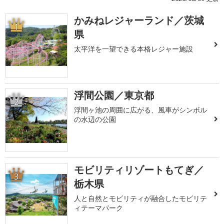
かみねレジャーランド／茨城
1
県
太平洋を一望できる本格レジャー施設
浮間公園／東京都
2
浮間ヶ池の周囲に広がる、風車がシンボル
の水辺の公園
モビリティリゾートもてぎ／
3
栃木県
人と自然とモビリティが融合したモビリテ
ィテーマパーク