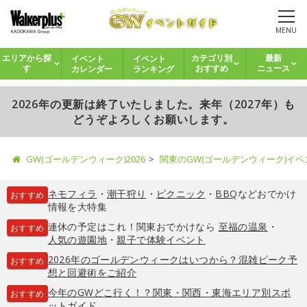
MENU
イベント
イベント
エリアから探
カテゴリ別
最新
カレンダー
ランキング
す
おすすめ
ニュース
2026年の更新は終了いたしました。来年（2027年）も
どうぞよろしくお願いします。
GW(ゴールデンウィーク)2026
関東のGW(ゴールデンウィーク)イ
ネモフィラ
・
潮干狩り
・
ピクニック
・
BBQ
などおでかけ
おすすめ
情報を大特集
連休の予定はこれ！関東おでかけなら
至福の温泉
・
おすすめ
人気の遊園地
・
親子で体験イベント
2026年のゴールデンウィークはいつから？混雑ピーク予
おすすめ
想と回避術をご紹介
今年のGWどこ行く！？関東・関西・東海エリア別スポ
おすすめ
ットガイド