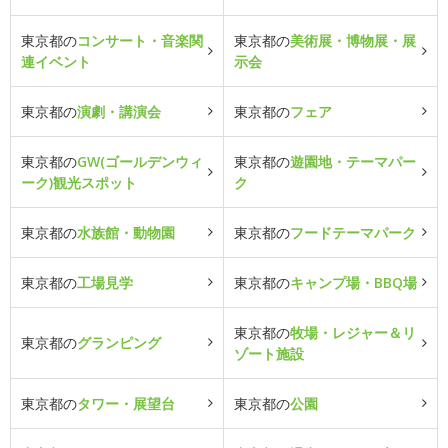
東京都の
コンサート・音楽関
東京都の
美術展・博物展・展
連イベント
示会
東京都の
演劇・講演会
東京都の
フェア
東京都の
GW(ゴールデンウィ
東京都の
遊園地・テーマパー
ーク)観光スポット
ク
東京都の
水族館・動物園
東京都の
フードテーマパーク
東京都の
工場見学
東京都の
キャンプ場・BBQ場
東京都の
牧場・レジャー＆リ
東京都の
グランピング
ゾート施設
東京都の
タワー・展望台
東京都の
公園