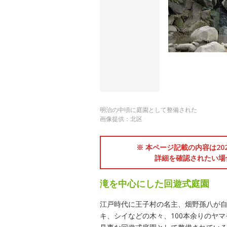
明治の中頃に庭園として整備された
画像提供：北区
※ 本ページ記載の内容は2
詳細を確認されたい場
滝を中心にした回遊式庭園
江戸時代に王子村の名主、畑野孫八が
キ、シイなどの木々、100本余りのヤ