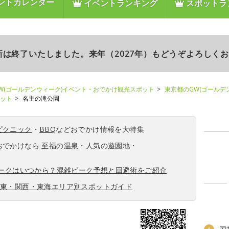
ントカレンダー
イベントランキング
スポットラ
更新は終了いたしました。来年（2027年）もどうぞよろしく
W(ゴールデンウィーク)イベント・おでかけ観光スポット
東京都のGW(ゴールデ
ポット
名主の滝公園
ピクニック
・
BBQ
などおでかけ情報を大特集
おでかけなら
至福の温泉
・
人気の遊園地
・
ィークはいつから？混雑ピーク予想と回避術をご紹介
関東・関西・東海エリア別スポットガイド