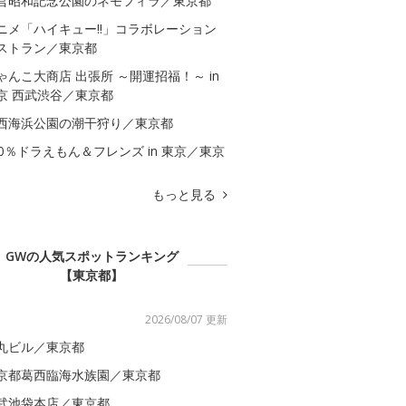
営昭和記念公園のネモフィラ／東京都
ニメ「ハイキュー!!」コラボレーション
ストラン／東京都
ゃんこ大商店 出張所 ～開運招福！～ in
京 西武渋谷／東京都
西海浜公園の潮干狩り／東京都
00％ドラえもん＆フレンズ in 東京／東京
もっと見る
GWの人気スポットランキング
【東京都】
2026/08/07 更新
丸ビル／東京都
京都葛西臨海水族園／東京都
武池袋本店／東京都