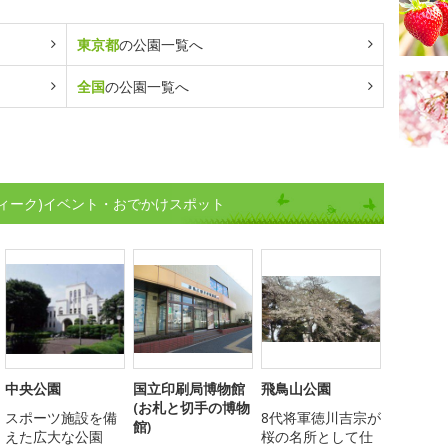
東京都
の公園一覧へ
全国
の公園一覧へ
ィーク)イベント・おでかけスポット
中央公園
国立印刷局博物館
飛鳥山公園
(お札と切手の博物
スポーツ施設を備
8代将軍徳川吉宗が
館)
えた広大な公園
桜の名所として仕