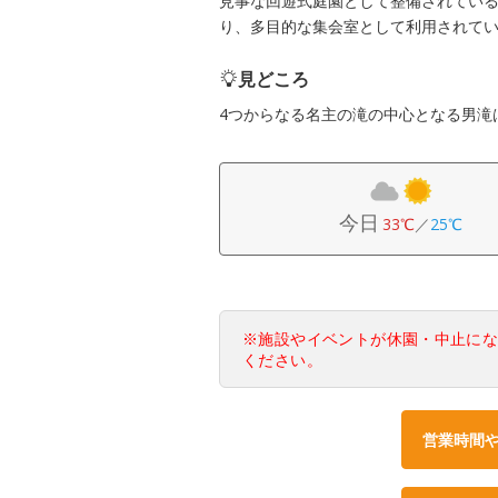
見事な回遊式庭園として整備されてい
り、多目的な集会室として利用されて
見どころ
4つからなる名主の滝の中心となる男滝
今日
33℃
／
25℃
※施設やイベントが休園・中止に
ください。
営業時間