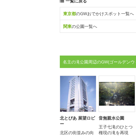
一覧に戻る
東京都
のGWおでかけスポット一覧へ
関東
の公園一覧へ
名主の滝公園周辺のGW(ゴールデンウ
北とぴあ 展望ロビ
音無親水公園
ー
王子七滝のひとつ
北区の街並みの向
権現の滝を再現