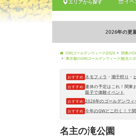
イベ
エリアから探す
2026年の
GW(ゴールデンウィーク)2026
関東のG
東京都のGW(ゴールデンウィーク)観光ス
ネモフィラ
・
潮干狩り
・
おすすめ
連休の予定はこれ！関東
おすすめ
親子で体験イベント
2026年のゴールデンウ
おすすめ
今年のGWどこ行く！？
おすすめ
名主の滝公園