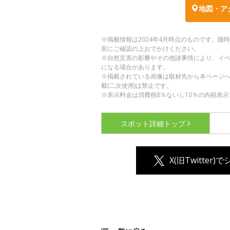
地図・ア
※掲載情報は2024年4月時点のものです。
前にご確認の上おでかけください。
※自然災害の影響やその他諸事情により、イ
になる場合があります。
※掲載されている画像は取材先から本ページ
載(二次使用)は禁止です。
※表示料金は消費税8％ないし10％の内税表示
スポット詳細
トップ
X(旧Twitter)