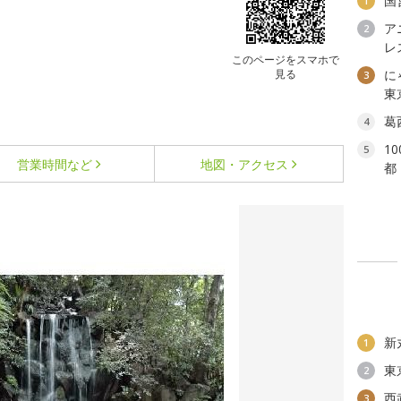
国
1
ア
2
レ
このページをスマホで
見る
に
3
東
葛
4
1
5
営業時間など
地図・アクセス
都
新
1
東
2
西
3