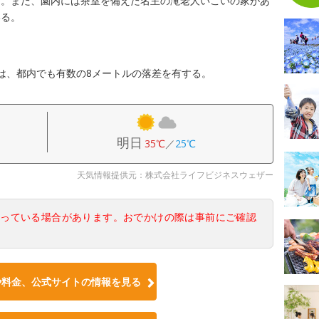
る。また、園内には茶室を備えた名主の滝老人いこいの家があ
いる。
は、都内でも有数の8メートルの落差を有する。
明日
35℃
／
25℃
天気情報提供元：株式会社ライフビジネスウェザー
なっている場合があります。おでかけの際は事前にご確認
や料金、公式サイトの情報を見る