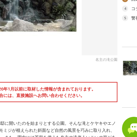
コ
4
警
5
名主の滝公園
026年1月以前に取材した情報が含まれております。
合には、直接施設へお問い合わせください。
自邸に開いたのを始まりとする公園。そんな滝とケヤキやエノ
マモミジが植えられた斜面など自然の風景を巧みに取り入れ、