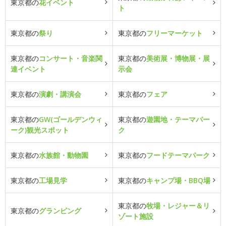
東京都の
花イベント
ト
東京都の
祭り
東京都の
フリーマーケット
東京都の
コンサート・音楽関
東京都の
美術展・博物展・展
連イベント
示会
東京都の
演劇・講演会
東京都の
フェア
東京都の
GW(ゴールデンウィ
東京都の
遊園地・テーマパー
ーク)観光スポット
ク
東京都の
水族館・動物園
東京都の
フードテーマパーク
東京都の
工場見学
東京都の
キャンプ場・BBQ場
東京都の
牧場・レジャー＆リ
東京都の
グランピング
ゾート施設