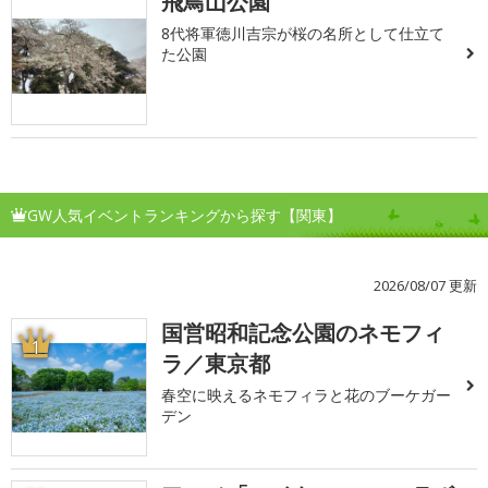
飛鳥山公園
8代将軍徳川吉宗が桜の名所として仕立て
た公園
GW人気イベントランキングから探す【関東】
2026/08/07 更新
国営昭和記念公園のネモフィ
1
ラ／東京都
春空に映えるネモフィラと花のブーケガー
デン