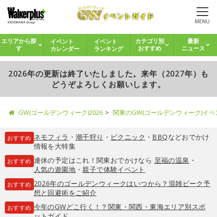
MENU
イベント
イベント
エリアから探
カテゴリ別
最新
カレンダー
ランキング
す
おすすめ
ニュース
2026年の更新は終了いたしました。来年（2027年）も
どうぞよろしくお願いします。
GW(ゴールデンウィーク)2026
関東のGW(ゴールデンウィーク)イ
ネモフィラ
・
潮干狩り
・
ピクニック
・
BBQ
などおでかけ
おすすめ
情報を大特集
連休の予定はこれ！関東おでかけなら
至福の温泉
・
おすすめ
人気の遊園地
・
親子で体験イベント
2026年のゴールデンウィークはいつから？混雑ピーク予
おすすめ
想と回避術をご紹介
今年のGWどこ行く！？関東・関西・東海エリア別スポ
おすすめ
ットガイド