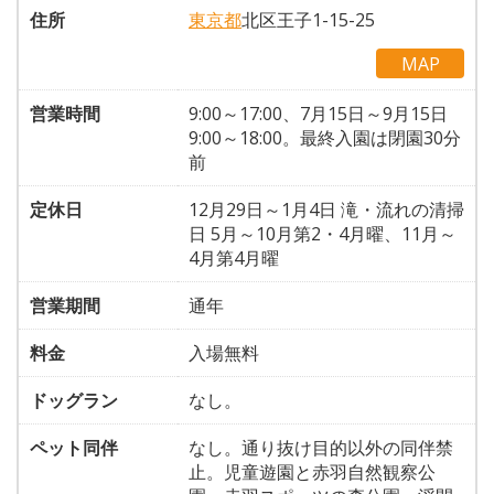
住所
東京都
北区王子1-15-25
MAP
営業時間
9:00～17:00、7月15日～9月15日
9:00～18:00。最終入園は閉園30分
前
定休日
12月29日～1月4日 滝・流れの清掃
日 5月～10月第2・4月曜、11月～
4月第4月曜
営業期間
通年
料金
入場無料
ドッグラン
なし。
ペット同伴
なし。通り抜け目的以外の同伴禁
止。児童遊園と赤羽自然観察公