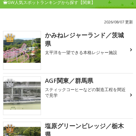
GW人気スポットランキングから探す【関東】
2026/08/07 更新
かみねレジャーランド／茨城
1
県
太平洋を一望できる本格レジャー施設
AGF関東／群馬県
2
スティックコーヒーなどの製造工程を間近
で見学
塩原グリーンビレッジ／栃木
3
県