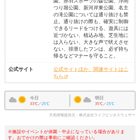
園、赤羽スポーツの森公園、浮間
つり堀公園、新河岸東公園、名主
の滝公園については通り抜けも禁
止。通り抜けの際も、確実に制御
できるリードをつける、遊具には
近づかない、植込み地、芝生地に
は入らない、大きな声で吠えさせ
ない、排泄したフンは、必ず持ち
帰るなどマナーを守ること。
公式サイト
公式サイトほか、関連サイトはこ
ちら
今日
明日
33℃
／
25℃
35℃
／
25℃
天気情報提供元：株式会社ライフビジネスウェザー
※施設やイベントが休園・中止になっている場合がありま
す。おでかけの際は事前にご確認ください。