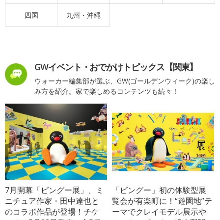
四国
九州・沖縄
GWイベント・おでかけトピックス【関東】
ウォーカー編集部が選ぶ、GW(ゴールデンウィーク)の楽し
み方を紹介。家で楽しめるコンテンツも続々！
7月開幕「ピングー展」、ミ
「ピングー」初の体験型展
ニチュア作家・田中達也と
覧会が有楽町に！“遊園地”テ
のコラボ作品が登場！チケ
ーマでクレイモデル展示や