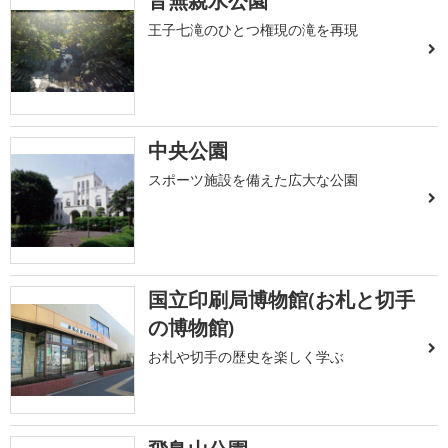
音無親水公園
王子七滝のひとつ権現の滝を再現
中央公園
スポーツ施設を備えた広大な公園
国立印刷局博物館(お札と切手
の博物館)
お札や切手の歴史を楽しく学ぶ