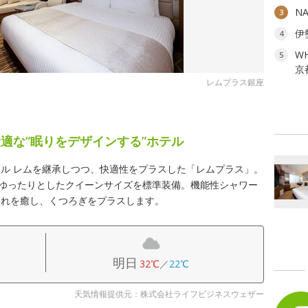
N
3
伊
4
W
5
京
レムプラス銀座
適な“眠りをデザインする”ホテル
ル レムを継承しつつ、快適性をプラスした「レムプラス」。
のゆったりとしたクイーンサイズを標準装備。機能性シャワー
疲れを癒し、くつろぎをプラスします。
明日
32℃
／
22℃
天気情報提供元：株式会社ライフビジネスウェザー