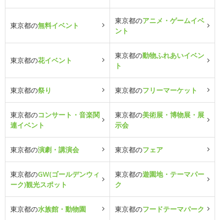
東京都の
アニメ・ゲームイベ
東京都の
無料イベント
ント
東京都の
動物ふれあいイベン
東京都の
花イベント
ト
東京都の
祭り
東京都の
フリーマーケット
東京都の
コンサート・音楽関
東京都の
美術展・博物展・展
連イベント
示会
東京都の
演劇・講演会
東京都の
フェア
東京都の
GW(ゴールデンウィ
東京都の
遊園地・テーマパー
ーク)観光スポット
ク
東京都の
水族館・動物園
東京都の
フードテーマパーク