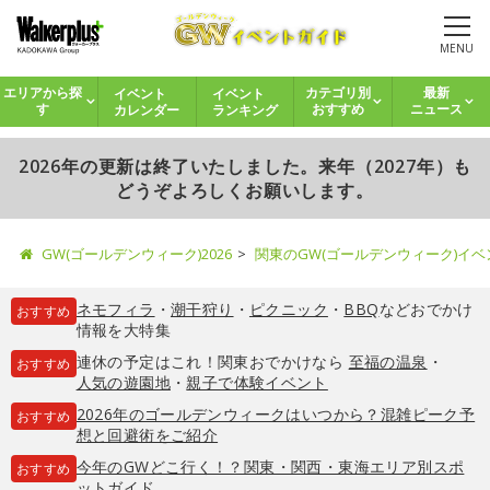
MENU
イベント
イベント
エリアから探
カテゴリ別
最新
カレンダー
ランキング
す
おすすめ
ニュース
2026年の更新は終了いたしました。来年（2027年）も
どうぞよろしくお願いします。
GW(ゴールデンウィーク)2026
関東のGW(ゴールデンウィーク)イ
ネモフィラ
・
潮干狩り
・
ピクニック
・
BBQ
などおでかけ
おすすめ
情報を大特集
連休の予定はこれ！関東おでかけなら
至福の温泉
・
おすすめ
人気の遊園地
・
親子で体験イベント
2026年のゴールデンウィークはいつから？混雑ピーク予
おすすめ
想と回避術をご紹介
今年のGWどこ行く！？関東・関西・東海エリア別スポ
おすすめ
ットガイド