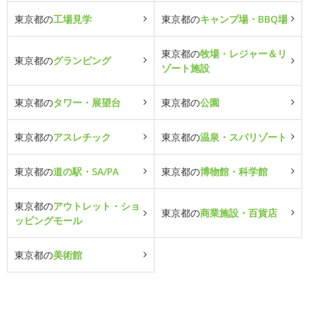
東京都の
工場見学
東京都の
キャンプ場・BBQ場
東京都の
牧場・レジャー＆リ
東京都の
グランピング
ゾート施設
東京都の
タワー・展望台
東京都の
公園
東京都の
アスレチック
東京都の
温泉・スパリゾート
東京都の
道の駅・SA/PA
東京都の
博物館・科学館
東京都の
アウトレット・ショ
東京都の
商業施設・百貨店
ッピングモール
東京都の
美術館