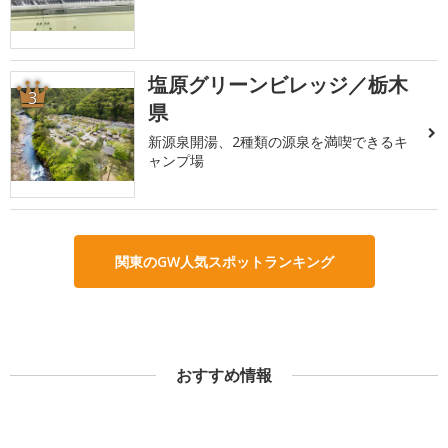
塩原グリーンビレッジ／栃木
3
県
新源泉開湯、2種類の源泉を満喫できるキ
ャンプ場
関東のGW人気スポットランキング
おすすめ情報