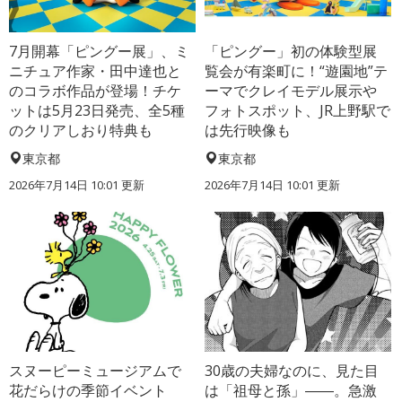
7月開幕「ピングー展」、ミ
「ピングー」初の体験型展
ニチュア作家・田中達也と
覧会が有楽町に！“遊園地”テ
のコラボ作品が登場！チケ
ーマでクレイモデル展示や
ットは5月23日発売、全5種
フォトスポット、JR上野駅で
のクリアしおり特典も
は先行映像も
東京都
東京都
2026年7月14日 10:01 更新
2026年7月14日 10:01 更新
スヌーピーミュージアムで
30歳の夫婦なのに、見た目
花だらけの季節イベント
は「祖母と孫」――。急激