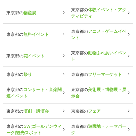
東京都の
体験イベント・アク
東京都の
物産展
ティビティ
東京都の
アニメ・ゲームイベ
東京都の
無料イベント
ント
東京都の
動物ふれあいイベン
東京都の
花イベント
ト
東京都の
祭り
東京都の
フリーマーケット
東京都の
コンサート・音楽関
東京都の
美術展・博物展・展
連イベント
示会
東京都の
演劇・講演会
東京都の
フェア
東京都の
GW(ゴールデンウィ
東京都の
遊園地・テーマパー
ーク)観光スポット
ク