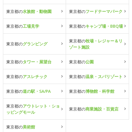
東京都の
水族館・動物園
東京都の
フードテーマパーク
東京都の
工場見学
東京都の
キャンプ場・BBQ場
東京都の
牧場・レジャー＆リ
東京都の
グランピング
ゾート施設
東京都の
タワー・展望台
東京都の
公園
東京都の
アスレチック
東京都の
温泉・スパリゾート
東京都の
道の駅・SA/PA
東京都の
博物館・科学館
東京都の
アウトレット・ショ
東京都の
商業施設・百貨店
ッピングモール
東京都の
美術館