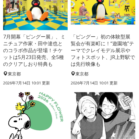
7月開幕「ピングー展」、ミ
「ピングー」初の体験型展
ニチュア作家・田中達也と
覧会が有楽町に！“遊園地”テ
のコラボ作品が登場！チケ
ーマでクレイモデル展示や
ットは5月23日発売、全5種
フォトスポット、JR上野駅で
のクリアしおり特典も
は先行映像も
東京都
東京都
2026年7月14日 10:01 更新
2026年7月14日 10:01 更新