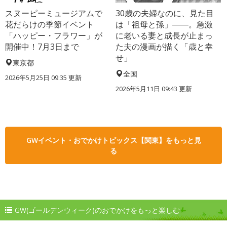
スヌーピーミュージアムで
30歳の夫婦なのに、見た目
花だらけの季節イベント
は「祖母と孫」――。急激
「ハッピー・フラワー」が
に老いる妻と成長が止まっ
開催中！7月3日まで
た夫の漫画が描く「歳と幸
せ」
東京都
全国
2026年5月25日 09:35 更新
2026年5月11日 09:43 更新
GWイベント・おでかけトピックス【関東】をもっと見
る
GW(ゴールデンウィーク)のおでかけをもっと楽しむ