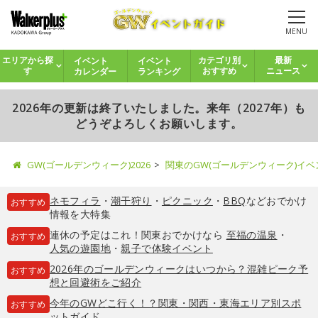
MENU
イベント
イベント
エリアから探
カテゴリ別
最新
カレンダー
ランキング
す
おすすめ
ニュース
2026年の更新は終了いたしました。来年（2027年）も
どうぞよろしくお願いします。
GW(ゴールデンウィーク)2026
関東のGW(ゴールデンウィーク)イ
ネモフィラ
・
潮干狩り
・
ピクニック
・
BBQ
などおでかけ
おすすめ
情報を大特集
連休の予定はこれ！関東おでかけなら
至福の温泉
・
おすすめ
人気の遊園地
・
親子で体験イベント
2026年のゴールデンウィークはいつから？混雑ピーク予
おすすめ
想と回避術をご紹介
今年のGWどこ行く！？関東・関西・東海エリア別スポ
おすすめ
ットガイド