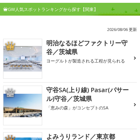
GW人気スポットランキングから探す【関東】
2026/08/06 更新
明治なるほどファクトリー守
1
谷／茨城県
ヨーグルトが製造される工程が見られる
守谷SA(上り線) Pasar(パサー
2
ル)守谷／茨城県
「恵みの森」がコンセプトのSA
よみうりランド／東京都