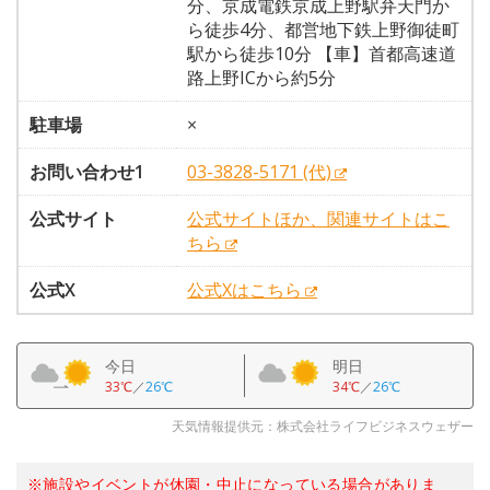
分、京成電鉄京成上野駅弁天門か
ら徒歩4分、都営地下鉄上野御徒町
駅から徒歩10分 【車】首都高速道
路上野ICから約5分
駐車場
×
お問い合わせ1
03-3828-5171 (代)
公式サイト
公式サイトほか、関連サイトはこ
ちら
公式X
公式Xはこちら
今日
明日
33℃
／
26℃
34℃
／
26℃
天気情報提供元：株式会社ライフビジネスウェザー
※施設やイベントが休園・中止になっている場合がありま