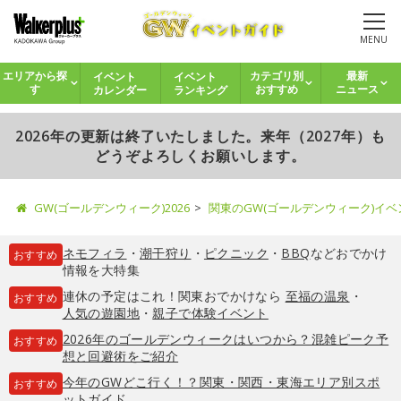
MENU
イベント
イベント
エリアから探
カテゴリ別
最新
カレンダー
ランキング
す
おすすめ
ニュース
2026年の更新は終了いたしました。来年（2027年）も
どうぞよろしくお願いします。
GW(ゴールデンウィーク)2026
関東のGW(ゴールデンウィーク)イ
ネモフィラ
・
潮干狩り
・
ピクニック
・
BBQ
などおでかけ
おすすめ
情報を大特集
連休の予定はこれ！関東おでかけなら
至福の温泉
・
おすすめ
人気の遊園地
・
親子で体験イベント
2026年のゴールデンウィークはいつから？混雑ピーク予
おすすめ
想と回避術をご紹介
今年のGWどこ行く！？関東・関西・東海エリア別スポ
おすすめ
ットガイド