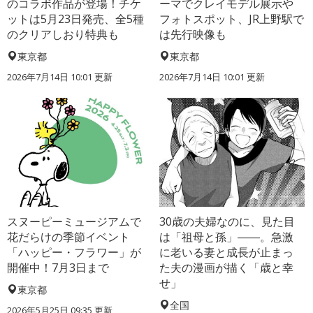
のコラボ作品が登場！チケ
ーマでクレイモデル展示や
ットは5月23日発売、全5種
フォトスポット、JR上野駅で
のクリアしおり特典も
は先行映像も
東京都
東京都
2026年7月14日 10:01 更新
2026年7月14日 10:01 更新
スヌーピーミュージアムで
30歳の夫婦なのに、見た目
花だらけの季節イベント
は「祖母と孫」――。急激
「ハッピー・フラワー」が
に老いる妻と成長が止まっ
開催中！7月3日まで
た夫の漫画が描く「歳と幸
せ」
東京都
全国
2026年5月25日 09:35 更新