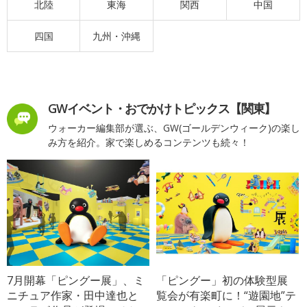
北陸
東海
関西
中国
四国
九州・沖縄
GWイベント・おでかけトピックス【関東】
ウォーカー編集部が選ぶ、GW(ゴールデンウィーク)の楽し
み方を紹介。家で楽しめるコンテンツも続々！
7月開幕「ピングー展」、ミ
「ピングー」初の体験型展
ニチュア作家・田中達也と
覧会が有楽町に！“遊園地”テ