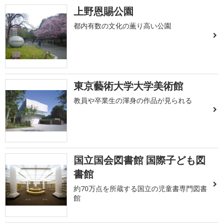
上野恩賜公園
都内有数の文化の薫り高い公園
東京藝術大学大学美術館
教員や卒業生の渾身の作品が見られる
国立国会図書館 国際子ども図
書館
約70万点を所蔵する国立の児童書専門図書
館