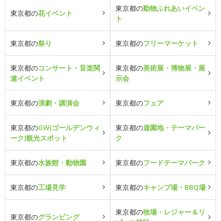
東京都の
動物ふれあいイベン
東京都の
花イベント
ト
東京都の
祭り
東京都の
フリーマーケット
東京都の
コンサート・音楽関
東京都の
美術展・博物展・展
連イベント
示会
東京都の
演劇・講演会
東京都の
フェア
東京都の
GW(ゴールデンウィ
東京都の
遊園地・テーマパー
ーク)観光スポット
ク
東京都の
水族館・動物園
東京都の
フードテーマパーク
東京都の
工場見学
東京都の
キャンプ場・BBQ場
東京都の
牧場・レジャー＆リ
東京都の
グランピング