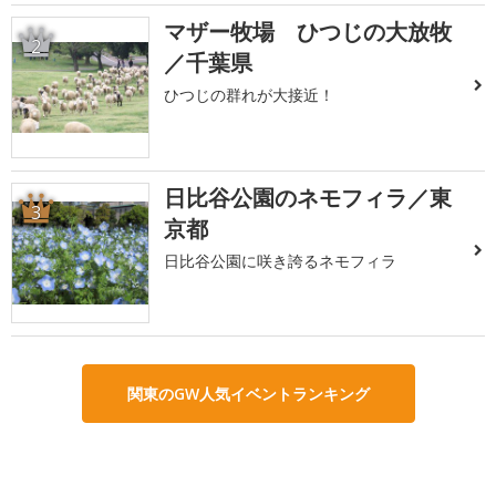
マザー牧場 ひつじの大放牧
2
／千葉県
ひつじの群れが大接近！
日比谷公園のネモフィラ／東
3
京都
日比谷公園に咲き誇るネモフィラ
関東のGW人気イベントランキング