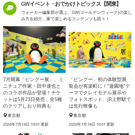
GWイベント・おでかけトピックス【関東】
ウォーカー編集部が選ぶ、GW(ゴールデンウィーク)の楽し
み方を紹介。家で楽しめるコンテンツも続々！
7月開幕「ピングー展」、ミ
「ピングー」初の体験型展
ニチュア作家・田中達也と
覧会が有楽町に！“遊園地”テ
のコラボ作品が登場！チケ
ーマでクレイモデル展示や
ットは5月23日発売、全5種
フォトスポット、JR上野駅で
のクリアしおり特典も
は先行映像も
東京都
東京都
2026年7月14日 10:01 更新
2026年7月14日 10:01 更新