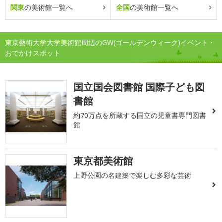
関東
の美術館一覧へ
全国
の美術館一覧へ
東京藝術大学大学美術館周辺のGW(ゴールデンウィーク)イベント・
おでかけスポット
国立国会図書館 国際子ども図
書館
約70万点を所蔵する国立の児童書専門図書
館
東京都美術館
上野公園の名建築で楽しむ多彩な芸術