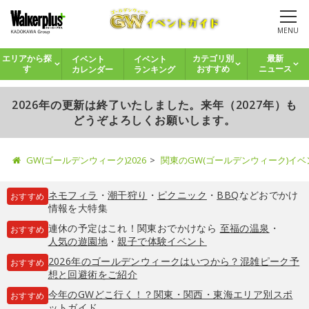
MENU
イベント
イベント
エリアから探
カテゴリ別
最新
カレンダー
ランキング
す
おすすめ
ニュース
2026年の更新は終了いたしました。来年（2027年）も
どうぞよろしくお願いします。
GW(ゴールデンウィーク)2026
関東のGW(ゴールデンウィーク)イ
ネモフィラ
・
潮干狩り
・
ピクニック
・
BBQ
などおでかけ
おすすめ
情報を大特集
連休の予定はこれ！関東おでかけなら
至福の温泉
・
おすすめ
人気の遊園地
・
親子で体験イベント
2026年のゴールデンウィークはいつから？混雑ピーク予
おすすめ
想と回避術をご紹介
今年のGWどこ行く！？関東・関西・東海エリア別スポ
おすすめ
ットガイド