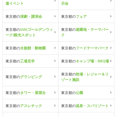
連イベント
示会
東京都の
演劇・講演会
東京都の
フェア
東京都の
GW(ゴールデンウィ
東京都の
遊園地・テーマパー
ーク)観光スポット
ク
東京都の
水族館・動物園
東京都の
フードテーマパーク
東京都の
工場見学
東京都の
キャンプ場・BBQ場
東京都の
牧場・レジャー＆リ
東京都の
グランピング
ゾート施設
東京都の
タワー・展望台
東京都の
公園
東京都の
アスレチック
東京都の
温泉・スパリゾート