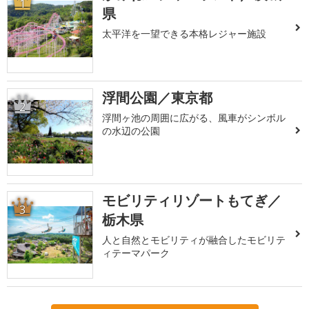
1
県
太平洋を一望できる本格レジャー施設
浮間公園／東京都
2
浮間ヶ池の周囲に広がる、風車がシンボル
の水辺の公園
モビリティリゾートもてぎ／
3
栃木県
人と自然とモビリティが融合したモビリテ
ィテーマパーク