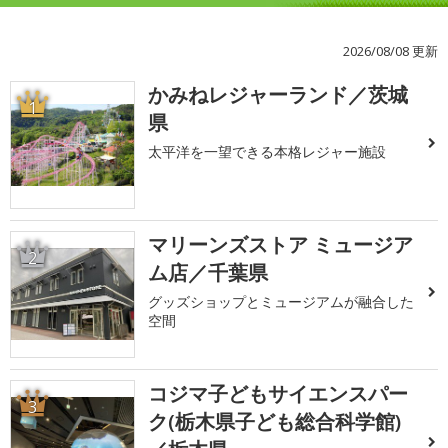
2026/08/08 更新
かみねレジャーランド／茨城
1
県
太平洋を一望できる本格レジャー施設
マリーンズストア ミュージア
2
ム店／千葉県
グッズショップとミュージアムが融合した
空間
コジマ子どもサイエンスパー
3
ク(栃木県子ども総合科学館)