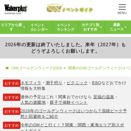
MENU
イベント
イベント
エリアから探
カテゴリ別
最新
カレンダー
ランキング
す
おすすめ
ニュース
2026年の更新は終了いたしました。来年（2027年）も
どうぞよろしくお願いします。
GW(ゴールデンウィーク)2026
関東のGW(ゴールデンウィーク)イ
ネモフィラ
・
潮干狩り
・
ピクニック
・
BBQ
などおでかけ
おすすめ
情報を大特集
連休の予定はこれ！関東おでかけなら
至福の温泉
・
おすすめ
人気の遊園地
・
親子で体験イベント
2026年のゴールデンウィークはいつから？混雑ピーク予
おすすめ
想と回避術をご紹介
今年のGWどこ行く！？関東・関西・東海エリア別スポ
おすすめ
ットガイド