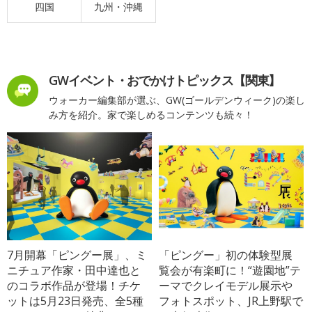
四国
九州・沖縄
GWイベント・おでかけトピックス【関東】
ウォーカー編集部が選ぶ、GW(ゴールデンウィーク)の楽し
み方を紹介。家で楽しめるコンテンツも続々！
7月開幕「ピングー展」、ミ
「ピングー」初の体験型展
ニチュア作家・田中達也と
覧会が有楽町に！“遊園地”テ
のコラボ作品が登場！チケ
ーマでクレイモデル展示や
ットは5月23日発売、全5種
フォトスポット、JR上野駅で