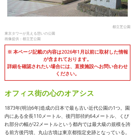
都立芝公園
東京タワーが見える憩いの公園
画像提供：都立芝公園
※ 本ページ記載の内容は2026年1月以前に取材した情報
が含まれております。
詳細を確認されたい場合には、直接施設へお問い合わせ
ください。
オフィス街の心のオアシス
1873年(明治6年)造成の日本で最も古い近代公園の1つ。園
内にある全長110メートル、後円部径約64メートル、くび
れ部分の幅が22メートルという都内では最大級の規模を誇
る前方後円墳、丸山古墳は東京都指定史跡となっている。