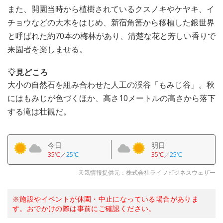
また、開園当時から植樹されているクスノキやケヤキ、イ
チョウなどの大木をはじめ、新宿角筈から移植した銀世界
と呼ばれた約70本の梅林があり、清楚な花と芳しい香りで
来園者を楽しませる。
見どころ
大小の自然石を組み合わせた人工の渓谷「もみじ谷」。秋
にはもみじが色づくほか、高さ10メートルの高さから落下
する滝は壮観だ。
今日
明日
35℃
／
25℃
35℃
／
25℃
天気情報提供元：株式会社ライフビジネスウェザー
※施設やイベントが休園・中止になっている場合がありま
す。おでかけの際は事前にご確認ください。