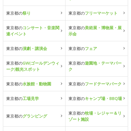
東京都の
祭り
東京都の
フリーマーケット
東京都の
コンサート・音楽関
東京都の
美術展・博物展・展
連イベント
示会
東京都の
演劇・講演会
東京都の
フェア
東京都の
GW(ゴールデンウィ
東京都の
遊園地・テーマパー
ーク)観光スポット
ク
東京都の
水族館・動物園
東京都の
フードテーマパーク
東京都の
工場見学
東京都の
キャンプ場・BBQ場
東京都の
牧場・レジャー＆リ
東京都の
グランピング
ゾート施設