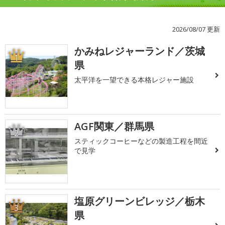
2026/08/07 更新
かみねレジャーランド／茨城
1
県
太平洋を一望できる本格レジャー施設
AGF関東／群馬県
2
スティックコーヒーなどの製造工程を間近
で見学
塩原グリーンビレッジ／栃木
3
県