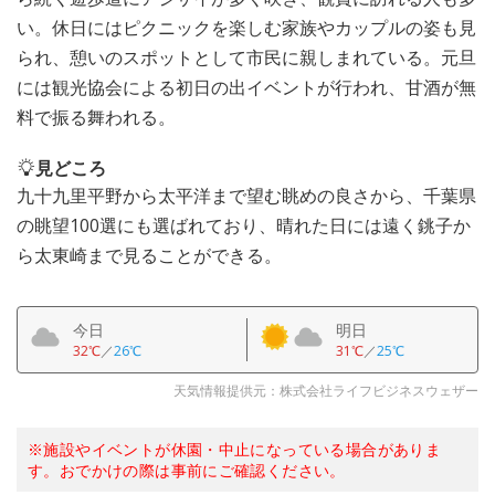
い。休日にはピクニックを楽しむ家族やカップルの姿も見
られ、憩いのスポットとして市民に親しまれている。元旦
には観光協会による初日の出イベントが行われ、甘酒が無
料で振る舞われる。
見どころ
九十九里平野から太平洋まで望む眺めの良さから、千葉県
の眺望100選にも選ばれており、晴れた日には遠く銚子か
ら太東崎まで見ることができる。
今日
明日
32℃
／
26℃
31℃
／
25℃
天気情報提供元：株式会社ライフビジネスウェザー
※施設やイベントが休園・中止になっている場合がありま
す。おでかけの際は事前にご確認ください。