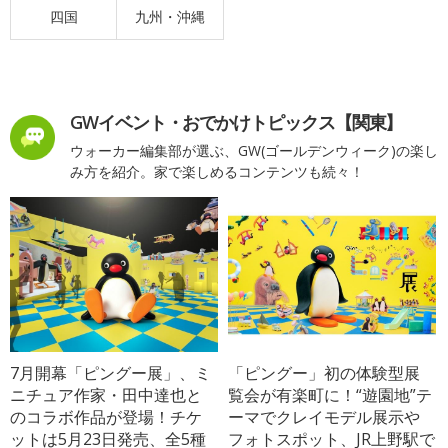
四国
九州・沖縄
GWイベント・おでかけトピックス【関東】
ウォーカー編集部が選ぶ、GW(ゴールデンウィーク)の楽し
み方を紹介。家で楽しめるコンテンツも続々！
7月開幕「ピングー展」、ミ
「ピングー」初の体験型展
ニチュア作家・田中達也と
覧会が有楽町に！“遊園地”テ
のコラボ作品が登場！チケ
ーマでクレイモデル展示や
ットは5月23日発売、全5種
フォトスポット、JR上野駅で