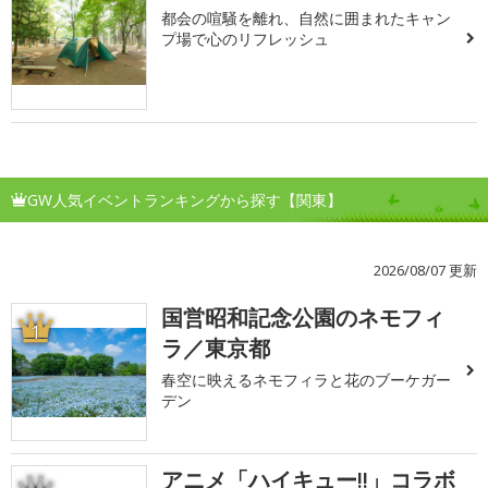
都会の喧騒を離れ、自然に囲まれたキャン
プ場で心のリフレッシュ
GW人気イベントランキングから探す【関東】
2026/08/07 更新
国営昭和記念公園のネモフィ
1
ラ／東京都
春空に映えるネモフィラと花のブーケガー
デン
アニメ「ハイキュー!!」コラボ