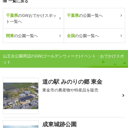
一覧に戻る
千葉県
のGWおでかけスポッ
千葉県
の公園一覧へ
ト一覧へ
関東
の公園一覧へ
全国
の公園一覧へ
山王台公園周辺のGW(ゴールデンウィーク)イベント・おでかけスポ
ット
道の駅 みのりの郷 東金
東金市の農産物や特産品を販売
成東城跡公園