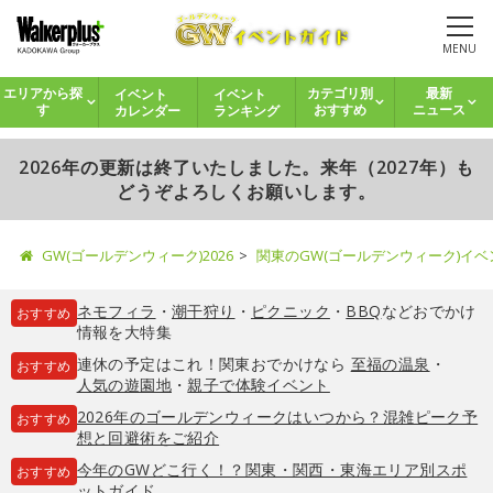
MENU
イベント
イベント
エリアから探
カテゴリ別
最新
カレンダー
ランキング
す
おすすめ
ニュース
2026年の更新は終了いたしました。来年（2027年）も
どうぞよろしくお願いします。
GW(ゴールデンウィーク)2026
関東のGW(ゴールデンウィーク)イ
ネモフィラ
・
潮干狩り
・
ピクニック
・
BBQ
などおでかけ
おすすめ
情報を大特集
連休の予定はこれ！関東おでかけなら
至福の温泉
・
おすすめ
人気の遊園地
・
親子で体験イベント
2026年のゴールデンウィークはいつから？混雑ピーク予
おすすめ
想と回避術をご紹介
今年のGWどこ行く！？関東・関西・東海エリア別スポ
おすすめ
ットガイド