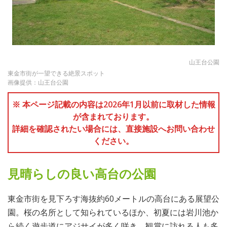
山王台公園
東金市街が一望できる絶景スポット
画像提供：山王台公園
※ 本ページ記載の内容は2026年1月以前に取材した情報
が含まれております。
詳細を確認されたい場合には、直接施設へお問い合わせ
ください。
見晴らしの良い高台の公園
東金市街を見下ろす海抜約60メートルの高台にある展望公
園。桜の名所として知られているほか、初夏には岩川池か
ら続く遊歩道にアジサイが多く咲き、観賞に訪れる人も多