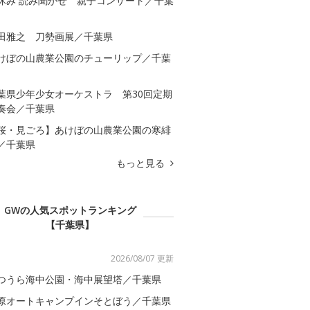
休み 読み聞かせ 親子コンサート／千葉
田雅之 刀勢画展／千葉県
けぼの山農業公園のチューリップ／千葉
葉県少年少女オーケストラ 第30回定期
奏会／千葉県
桜・見ごろ】あけぼの山農業公園の寒緋
／千葉県
もっと見る
GWの人気スポットランキング
【千葉県】
2026/08/07 更新
つうら海中公園・海中展望塔／千葉県
原オートキャンプインそとぼう／千葉県