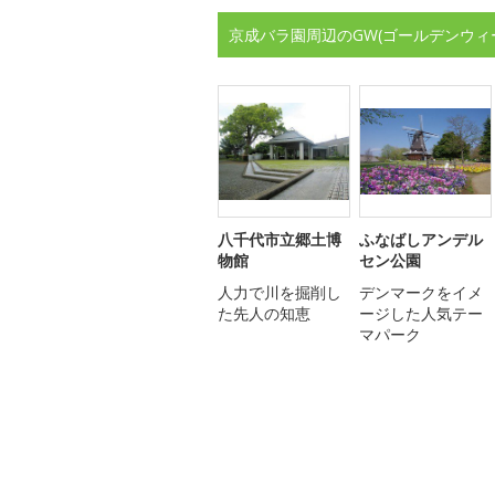
京成バラ園周辺のGW(ゴールデンウィ
八千代市立郷土博
ふなばしアンデル
物館
セン公園
人力で川を掘削し
デンマークをイメ
た先人の知恵
ージした人気テー
マパーク