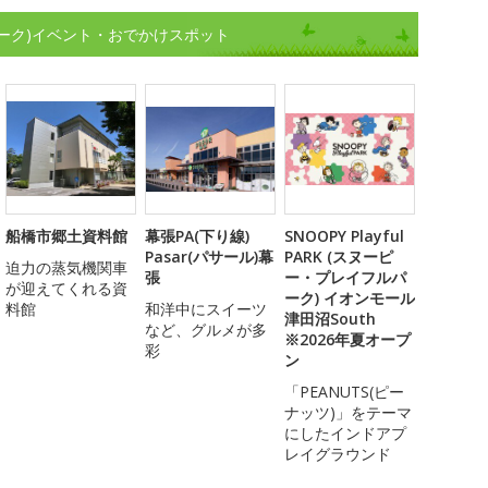
ーク)イベント・おでかけスポット
船橋市郷土資料館
幕張PA(下り線)
SNOOPY Playful
Pasar(パサール)幕
PARK (スヌーピ
迫力の蒸気機関車
張
ー・プレイフルパ
が迎えてくれる資
ーク) イオンモール
料館
和洋中にスイーツ
津田沼South
など、グルメが多
※2026年夏オープ
彩
ン
「PEANUTS(ピー
ナッツ)」をテーマ
にしたインドアプ
レイグラウンド