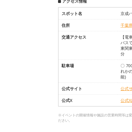
アクセス情報
スポット名
京成
住所
千葉
交通アクセス
【電
バスで
東関東
分
駐車場
〇 7
れかの
能)
公式サイト
公式
公式X
公式
※イベントの開催情報や施設の営業時間等は
ださい。