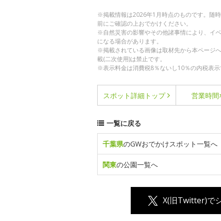
※掲載情報は2026年1月時点のものです。
前にご確認の上おでかけください。
※自然災害の影響やその他諸事情により、イ
になる場合があります。
※掲載されている画像は取材先から本ページ
載(二次使用)は禁止です。
※表示料金は消費税8％ないし10％の内税表示
スポット詳細
トップ
営業時間
一覧に戻る
千葉県
のGWおでかけスポット一覧へ
関東
の公園一覧へ
X(旧Twitter)