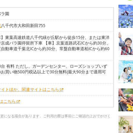
バラ園
県
八千代市大和田新田755
車】東葉高速鉄道八千代緑が丘駅から徒歩15分、または東洋
京成バラ園停留所下車 【車】京葉道路武石ICから約30分、
自動車道千葉北ICから約30分、常盤自動車道柏ICから約60
00台 有料 ただし、ガーデンセンター、ローズショップいず
お買い物500円税込以上で30分無料(最大90分まで適用可
サイトほか、関連サイトはこちら
Xはこちら
変更になる場合があります。ご利用の際は事前にご確認の上おでかけく