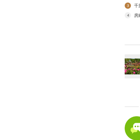
千
3
房
4