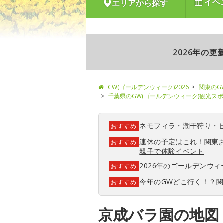
イベ
エリアから探す
2026年の
GW(ゴールデンウィーク)2026
関東のG
千葉県のGW(ゴールデンウィーク)観光ス
ネモフィラ
・
潮干狩り
・
おすすめ
連休の予定はこれ！関東
おすすめ
親子で体験イベント
2026年のゴールデンウ
おすすめ
今年のGWどこ行く！？
おすすめ
京成バラ園の地図