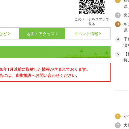
春
1
県
宮
2
このページをスマホで
見る
あ
3
県
など
地図・アクセス
イベント情報
千
4
演
【
5
桜
026年1月以前に取材した情報が含まれております。
合には、直接施設へお問い合わせください。
か
1
大
2