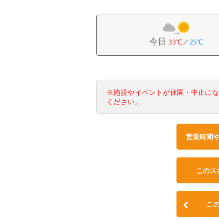
今日
33℃
／
25℃
※施設やイベントが休園・中止に
ください。
営業時間
このス
こ