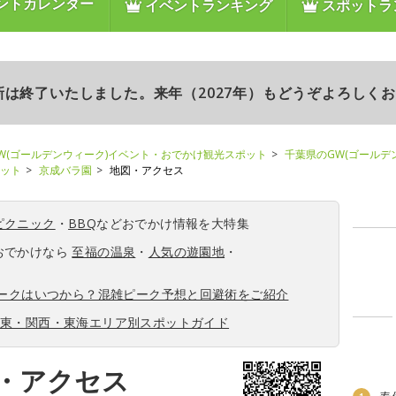
ントカレンダー
イベントランキング
スポットラ
更新は終了いたしました。来年（2027年）もどうぞよろしく
W(ゴールデンウィーク)イベント・おでかけ観光スポット
千葉県のGW(ゴールデ
ポット
京成バラ園
地図・アクセス
ピクニック
・
BBQ
などおでかけ情報を大特集
おでかけなら
至福の温泉
・
人気の遊園地
・
ィークはいつから？混雑ピーク予想と回避術をご紹介
関東・関西・東海エリア別スポットガイド
・アクセス