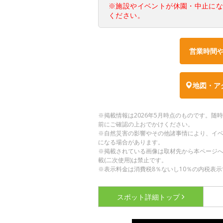
※施設やイベントが休園・中止に
ください。
営業時間
地図・ア
※掲載情報は2026年5月時点のものです。
前にご確認の上おでかけください。
※自然災害の影響やその他諸事情により、イ
になる場合があります。
※掲載されている画像は取材先から本ページ
載(二次使用)は禁止です。
※表示料金は消費税8％ないし10％の内税表示
スポット詳細
トップ