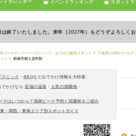
ントカレンダー
イベントランキング
スポットラ
更新は終了いたしました。来年（2027年）もどうぞよろしく
W(ゴールデンウィーク)イベント・おでかけ観光スポット
千葉県のGW(ゴールデ
ポット
船橋市郷土資料館
ピクニック
・
BBQ
などおでかけ情報を大特集
おでかけなら
至福の温泉
・
人気の遊園地
・
ィークはいつから？混雑ピーク予想と回避術をご紹介
関東・関西・東海エリア別スポットガイド