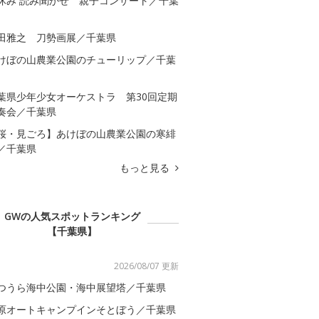
休み 読み聞かせ 親子コンサート／千葉
田雅之 刀勢画展／千葉県
けぼの山農業公園のチューリップ／千葉
葉県少年少女オーケストラ 第30回定期
奏会／千葉県
桜・見ごろ】あけぼの山農業公園の寒緋
／千葉県
もっと見る
GWの人気スポットランキング
【千葉県】
2026/08/07 更新
つうら海中公園・海中展望塔／千葉県
原オートキャンプインそとぼう／千葉県