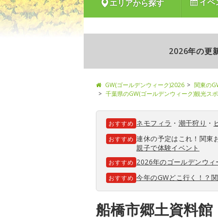
イベ
エリアから探す
2026年の
GW(ゴールデンウィーク)2026
関東のG
千葉県のGW(ゴールデンウィーク)観光ス
ネモフィラ
・
潮干狩り
・
おすすめ
連休の予定はこれ！関東
おすすめ
親子で体験イベント
2026年のゴールデンウ
おすすめ
今年のGWどこ行く！？
おすすめ
船橋市郷土資料館