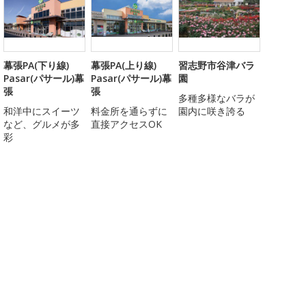
幕張PA(下り線)
幕張PA(上り線)
習志野市谷津バラ
Pasar(パサール)幕
Pasar(パサール)幕
園
張
張
多種多様なバラが
和洋中にスイーツ
料金所を通らずに
園内に咲き誇る
など、グルメが多
直接アクセスOK
彩