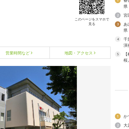
春
1
県
宮
2
このページをスマホで
見る
あ
3
県
千
4
演
営業時間など
地図・アクセス
【
5
桜
か
1
大
2