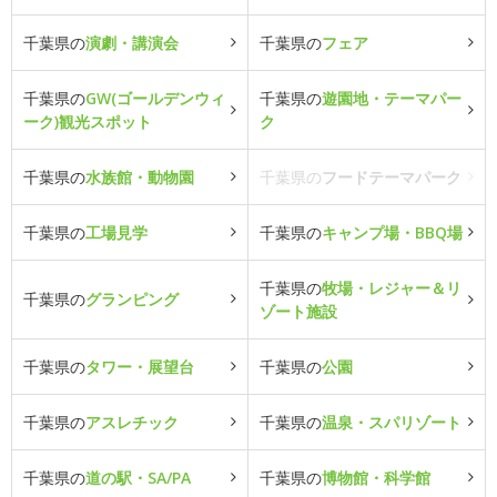
千葉県の
演劇・講演会
千葉県の
フェア
千葉県の
GW(ゴールデンウィ
千葉県の
遊園地・テーマパー
ーク)観光スポット
ク
千葉県の
水族館・動物園
千葉県の
フードテーマパーク
千葉県の
工場見学
千葉県の
キャンプ場・BBQ場
千葉県の
牧場・レジャー＆リ
千葉県の
グランピング
ゾート施設
千葉県の
タワー・展望台
千葉県の
公園
千葉県の
アスレチック
千葉県の
温泉・スパリゾート
千葉県の
道の駅・SA/PA
千葉県の
博物館・科学館