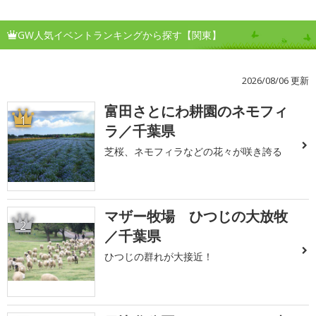
GW人気イベントランキングから探す【関東】
2026/08/06 更新
富田さとにわ耕園のネモフィ
1
ラ／千葉県
芝桜、ネモフィラなどの花々が咲き誇る
マザー牧場 ひつじの大放牧
2
／千葉県
ひつじの群れが大接近！