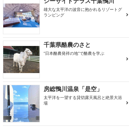
シーサイドテラス千葉鴨川
雄大な太平洋の波音に抱かれるリゾートグ
ランピング
千葉県酪農のさと
“日本酪農発祥の地”で酪農を学ぶ
房総鴨川温泉「是空」
太平洋を一望する貸切露天風呂と絶景大浴
場