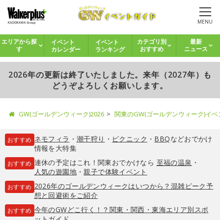
MENU
イベント
イベント
エリアから探
カテゴリ別
最新
カレンダー
ランキング
す
おすすめ
ニュース
2026年の更新は終了いたしました。来年（2027年）も
どうぞよろしくお願いします。
GW(ゴールデンウィーク)2026
関東のGW(ゴールデンウィーク)イ
ネモフィラ
・
潮干狩り
・
ピクニック
・
BBQ
などおでかけ
おすすめ
情報を大特集
連休の予定はこれ！関東おでかけなら
至福の温泉
・
おすすめ
人気の遊園地
・
親子で体験イベント
2026年のゴールデンウィークはいつから？混雑ピーク予
おすすめ
想と回避術をご紹介
今年のGWどこ行く！？関東・関西・東海エリア別スポ
おすすめ
ットガイド