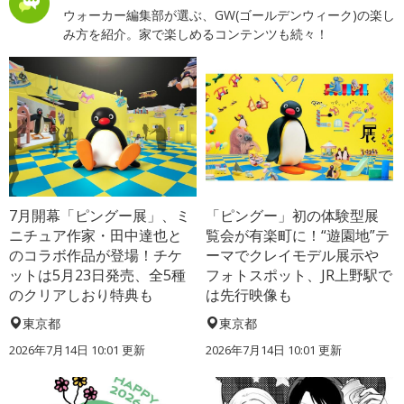
ウォーカー編集部が選ぶ、GW(ゴールデンウィーク)の楽し
み方を紹介。家で楽しめるコンテンツも続々！
7月開幕「ピングー展」、ミ
「ピングー」初の体験型展
ニチュア作家・田中達也と
覧会が有楽町に！“遊園地”テ
のコラボ作品が登場！チケ
ーマでクレイモデル展示や
ットは5月23日発売、全5種
フォトスポット、JR上野駅で
のクリアしおり特典も
は先行映像も
東京都
東京都
2026年7月14日 10:01 更新
2026年7月14日 10:01 更新