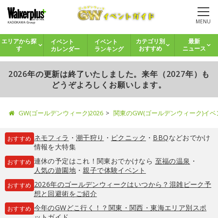
MENU
イベント
イベント
エリアから探
カテゴリ別
最新
カレンダー
ランキング
す
おすすめ
ニュース
2026年の更新は終了いたしました。来年（2027年）も
どうぞよろしくお願いします。
GW(ゴールデンウィーク)2026
関東のGW(ゴールデンウィーク)イ
ネモフィラ
・
潮干狩り
・
ピクニック
・
BBQ
などおでかけ
おすすめ
情報を大特集
連休の予定はこれ！関東おでかけなら
至福の温泉
・
おすすめ
人気の遊園地
・
親子で体験イベント
2026年のゴールデンウィークはいつから？混雑ピーク予
おすすめ
想と回避術をご紹介
今年のGWどこ行く！？関東・関西・東海エリア別スポ
おすすめ
ットガイド