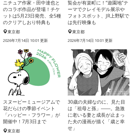
ニチュア作家・田中達也と
覧会が有楽町に！“遊園地”テ
のコラボ作品が登場！チケ
ーマでクレイモデル展示や
ットは5月23日発売、全5種
フォトスポット、JR上野駅で
のクリアしおり特典も
は先行映像も
東京都
東京都
2026年7月14日 10:01 更新
2026年7月14日 10:01 更新
スヌーピーミュージアムで
30歳の夫婦なのに、見た目
花だらけの季節イベント
は「祖母と孫」――。急激
「ハッピー・フラワー」が
に老いる妻と成長が止まっ
開催中！7月3日まで
た夫の漫画が描く「歳と幸
せ」
東京都