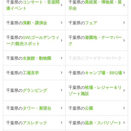
千葉県の
コンサート・音楽関
千葉県の
美術展・博物展・展
連イベント
示会
千葉県の
演劇・講演会
千葉県の
フェア
千葉県の
GW(ゴールデンウィ
千葉県の
遊園地・テーマパー
ーク)観光スポット
ク
千葉県の
水族館・動物園
千葉県の
フードテーマパーク
千葉県の
工場見学
千葉県の
キャンプ場・BBQ場
千葉県の
牧場・レジャー＆リ
千葉県の
グランピング
ゾート施設
千葉県の
タワー・展望台
千葉県の
公園
千葉県の
アスレチック
千葉県の
温泉・スパリゾート