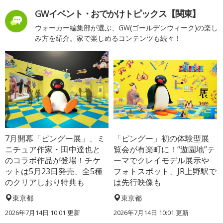
GWイベント・おでかけトピックス【関東】
ウォーカー編集部が選ぶ、GW(ゴールデンウィーク)の楽し
み方を紹介。家で楽しめるコンテンツも続々！
7月開幕「ピングー展」、ミ
「ピングー」初の体験型展
ニチュア作家・田中達也と
覧会が有楽町に！“遊園地”テ
のコラボ作品が登場！チケ
ーマでクレイモデル展示や
ットは5月23日発売、全5種
フォトスポット、JR上野駅で
のクリアしおり特典も
は先行映像も
東京都
東京都
2026年7月14日 10:01 更新
2026年7月14日 10:01 更新