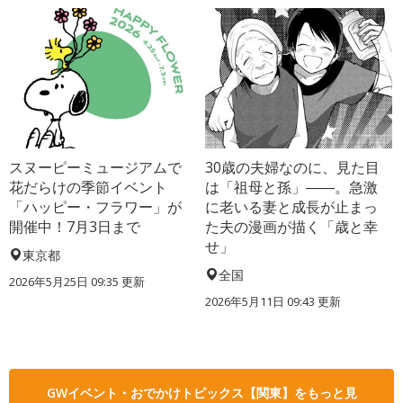
スヌーピーミュージアムで
30歳の夫婦なのに、見た目
花だらけの季節イベント
は「祖母と孫」――。急激
「ハッピー・フラワー」が
に老いる妻と成長が止まっ
開催中！7月3日まで
た夫の漫画が描く「歳と幸
せ」
東京都
全国
2026年5月25日 09:35 更新
2026年5月11日 09:43 更新
GWイベント・おでかけトピックス【関東】をもっと見