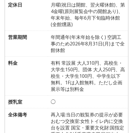
定休日
月曜(祝日は開館、翌火曜休館)、第
4金曜(原則展覧会中の開館あり)、
年末年始、毎年6月下旬臨時休館
(全館燻蒸)
営業期間
年間通年(年末年始を除く) 空調工
事のため2026年8月31日(月)まで全
館休館
料金
有料 常設展 大人310円、高校生・
大学生150円。団体 大人250円、高
校生・大学生100円、中学生以下
無料。1Fは入館無料。ただし企画
展示等は別料金
授乳室
◯
全体備考
再入場:当日の観覧券の提示が必要
おむつ交換室:女性トイレ内に交換
台を設置 国宝・重要文化財:国指定