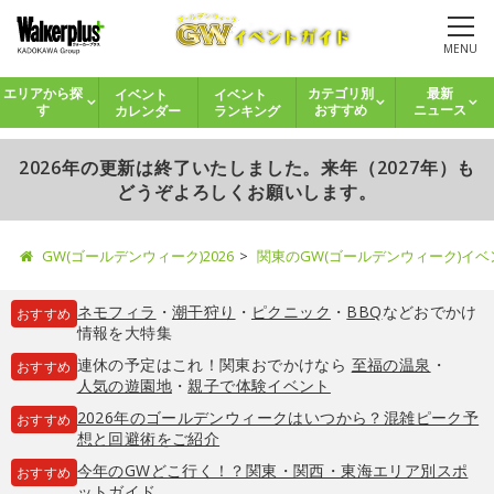
MENU
イベント
イベント
エリアから探
カテゴリ別
最新
カレンダー
ランキング
す
おすすめ
ニュース
2026年の更新は終了いたしました。来年（2027年）も
どうぞよろしくお願いします。
GW(ゴールデンウィーク)2026
関東のGW(ゴールデンウィーク)イ
ネモフィラ
・
潮干狩り
・
ピクニック
・
BBQ
などおでかけ
おすすめ
情報を大特集
連休の予定はこれ！関東おでかけなら
至福の温泉
・
おすすめ
人気の遊園地
・
親子で体験イベント
2026年のゴールデンウィークはいつから？混雑ピーク予
おすすめ
想と回避術をご紹介
今年のGWどこ行く！？関東・関西・東海エリア別スポ
おすすめ
ットガイド