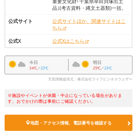
重要文化財｢千葉県幸田貝塚出土
品｣(考古資料・縄文土器類)一括。
公式サイト
公式サイトほか、関連サイトはこ
ちら
公式X
公式Xはこちら
今日
明日
34℃
／
23℃
29℃
／
23℃
天気情報提供元：株式会社ライフビジネスウェザー
※施設やイベントが休園・中止になっている場合がありま
す。おでかけの際は事前にご確認ください。
地図・アクセス情報、電話番号を確認する