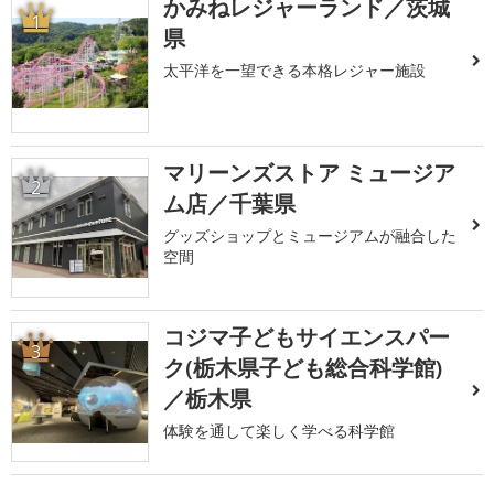
かみねレジャーランド／茨城
1
県
太平洋を一望できる本格レジャー施設
マリーンズストア ミュージア
2
ム店／千葉県
グッズショップとミュージアムが融合した
空間
コジマ子どもサイエンスパー
3
ク(栃木県子ども総合科学館)
／栃木県
体験を通して楽しく学べる科学館