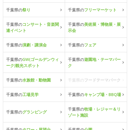
千葉県の
祭り
千葉県の
フリーマーケット
千葉県の
コンサート・音楽関
千葉県の
美術展・博物展・展
連イベント
示会
千葉県の
演劇・講演会
千葉県の
フェア
千葉県の
GW(ゴールデンウィ
千葉県の
遊園地・テーマパー
ーク)観光スポット
ク
千葉県の
水族館・動物園
千葉県の
フードテーマパーク
千葉県の
工場見学
千葉県の
キャンプ場・BBQ場
千葉県の
牧場・レジャー＆リ
千葉県の
グランピング
ゾート施設
千葉県の
タワー・展望台
千葉県の
公園