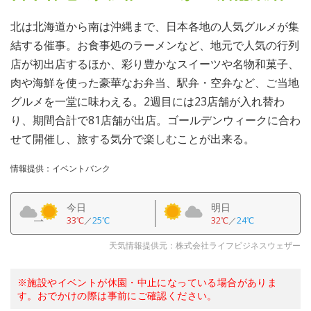
北は北海道から南は沖縄まで、日本各地の人気グルメが集
結する催事。お食事処のラーメンなど、地元で人気の行列
店が初出店するほか、彩り豊かなスイーツや名物和菓子、
肉や海鮮を使った豪華なお弁当、駅弁・空弁など、ご当地
グルメを一堂に味わえる。2週目には23店舗が入れ替わ
り、期間合計で81店舗が出店。ゴールデンウィークに合わ
せて開催し、旅する気分で楽しむことが出来る。
情報提供：イベントバンク
今日
明日
33℃
／
25℃
32℃
／
24℃
天気情報提供元：株式会社ライフビジネスウェザー
※施設やイベントが休園・中止になっている場合がありま
す。おでかけの際は事前にご確認ください。