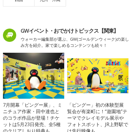
GWイベント・おでかけトピックス【関東】
ウォーカー編集部が選ぶ、GW(ゴールデンウィーク)の楽し
み方を紹介。家で楽しめるコンテンツも続々！
7月開幕「ピングー展」、ミ
「ピングー」初の体験型展
ニチュア作家・田中達也と
覧会が有楽町に！“遊園地”テ
のコラボ作品が登場！チケ
ーマでクレイモデル展示や
ットは5月23日発売、全5種
フォトスポット、JR上野駅で
のクリアしおり特典も
は先行映像も