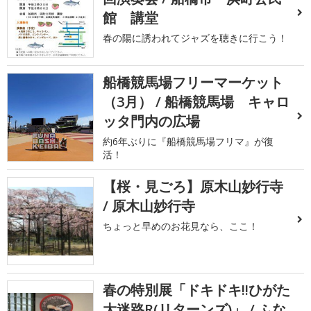
館 講堂
春の陽に誘われてジャズを聴きに行こう！
船橋競馬場フリーマーケット
（3月） / 船橋競馬場 キャロ
ッタ門内の広場
約6年ぶりに『船橋競馬場フリマ』が復
活！
【桜・見ごろ】原木山妙行寺
/ 原木山妙行寺
ちょっと早めのお花見なら、ここ！
春の特別展「ドキドキ!!ひがた
大迷路R(リターンズ)」 / ふな