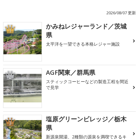
2026/08/07 更新
かみねレジャーランド／茨城
1
県
太平洋を一望できる本格レジャー施設
AGF関東／群馬県
2
スティックコーヒーなどの製造工程を間近
で見学
塩原グリーンビレッジ／栃木
3
県
新源泉開湯、2種類の源泉を満喫できるキ