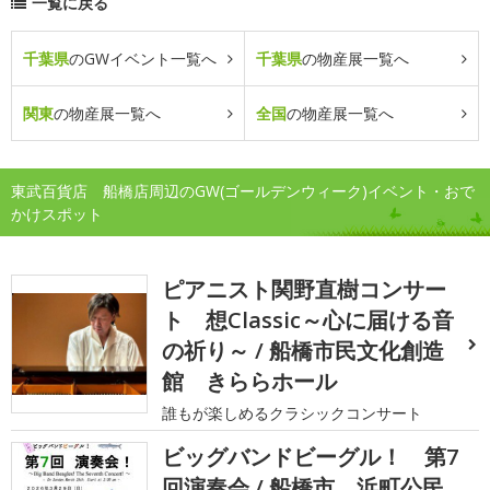
一覧に戻る
千葉県
のGWイベント一覧へ
千葉県
の物産展一覧へ
関東
の物産展一覧へ
全国
の物産展一覧へ
東武百貨店 船橋店周辺のGW(ゴールデンウィーク)イベント・おで
かけスポット
ピアニスト関野直樹コンサー
ト 想Classic～心に届ける音
の祈り～ / 船橋市民文化創造
館 きららホール
誰もが楽しめるクラシックコンサート
ビッグバンドビーグル！ 第7
回演奏会 / 船橋市 浜町公民