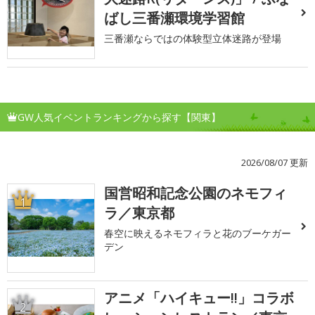
ばし三番瀬環境学習館
三番瀬ならではの体験型立体迷路が登場
GW人気イベントランキングから探す【関東】
2026/08/07 更新
国営昭和記念公園のネモフィ
1
ラ／東京都
春空に映えるネモフィラと花のブーケガー
デン
アニメ「ハイキュー!!」コラボ
2