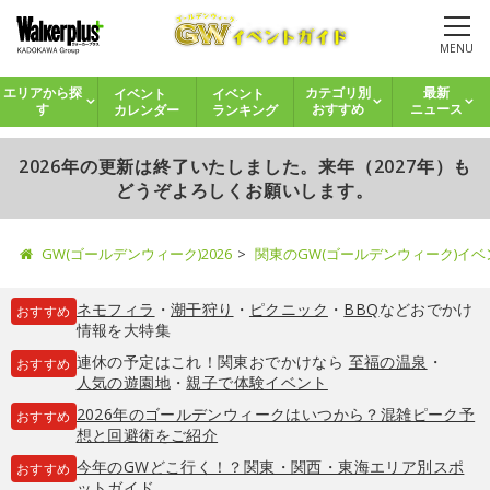
MENU
イベント
イベント
エリアから探
カテゴリ別
最新
カレンダー
ランキング
す
おすすめ
ニュース
2026年の更新は終了いたしました。来年（2027年）も
どうぞよろしくお願いします。
GW(ゴールデンウィーク)2026
関東のGW(ゴールデンウィーク)イ
ネモフィラ
・
潮干狩り
・
ピクニック
・
BBQ
などおでかけ
おすすめ
情報を大特集
連休の予定はこれ！関東おでかけなら
至福の温泉
・
おすすめ
人気の遊園地
・
親子で体験イベント
2026年のゴールデンウィークはいつから？混雑ピーク予
おすすめ
想と回避術をご紹介
今年のGWどこ行く！？関東・関西・東海エリア別スポ
おすすめ
ットガイド