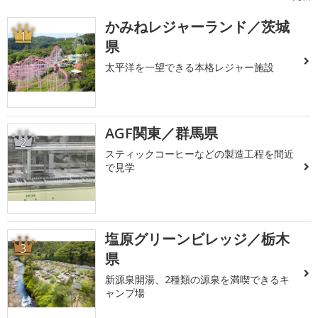
かみねレジャーランド／茨城
1
県
太平洋を一望できる本格レジャー施設
AGF関東／群馬県
2
スティックコーヒーなどの製造工程を間近
で見学
塩原グリーンビレッジ／栃木
3
県
新源泉開湯、2種類の源泉を満喫できるキ
ャンプ場