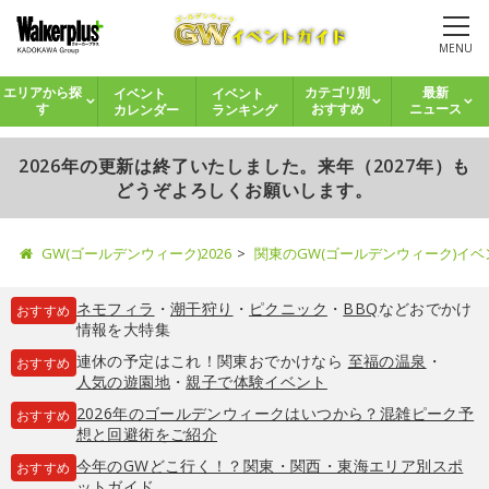
MENU
イベント
イベント
エリアから探
カテゴリ別
最新
カレンダー
ランキング
す
おすすめ
ニュース
2026年の更新は終了いたしました。来年（2027年）も
どうぞよろしくお願いします。
GW(ゴールデンウィーク)2026
関東のGW(ゴールデンウィーク)イ
ネモフィラ
・
潮干狩り
・
ピクニック
・
BBQ
などおでかけ
おすすめ
情報を大特集
連休の予定はこれ！関東おでかけなら
至福の温泉
・
おすすめ
人気の遊園地
・
親子で体験イベント
2026年のゴールデンウィークはいつから？混雑ピーク予
おすすめ
想と回避術をご紹介
今年のGWどこ行く！？関東・関西・東海エリア別スポ
おすすめ
ットガイド