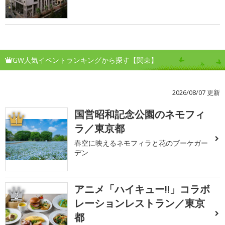
GW人気イベントランキングから探す【関東】
2026/08/07 更新
国営昭和記念公園のネモフィ
1
ラ／東京都
春空に映えるネモフィラと花のブーケガー
デン
アニメ「ハイキュー!!」コラボ
2
レーションレストラン／東京
都