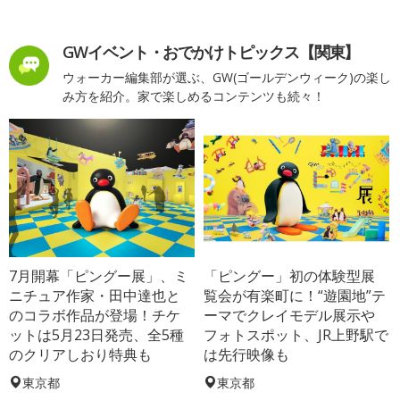
GWイベント・おでかけトピックス【関東】
ウォーカー編集部が選ぶ、GW(ゴールデンウィーク)の楽し
み方を紹介。家で楽しめるコンテンツも続々！
7月開幕「ピングー展」、ミ
「ピングー」初の体験型展
ニチュア作家・田中達也と
覧会が有楽町に！“遊園地”テ
のコラボ作品が登場！チケ
ーマでクレイモデル展示や
ットは5月23日発売、全5種
フォトスポット、JR上野駅で
のクリアしおり特典も
は先行映像も
東京都
東京都