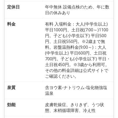
定休日
年中無休 設備点検のため、年に数
日の休みあり
料金
有料 入場料金：大人(中学生以上)
平日1000円、土日祝(7:00～)1100
円。子ども(小学生以下) 平日500
円、土日祝550円。※2歳まで無
料。岩盤温熱料金(9:00～)：大人
(中学生以上) 平日600円、土日祝
700円。子ども(小学生以下) 平日・
土日祝450円。※3歳から利用可。
その他の料金詳細は公式サイトで
ご確認ください。
泉質
含ヨウ素-ナトリウム-塩化物強塩
温泉
効能
皮膚乾燥症、きりきず、うつ状
態、末梢循環障害、冷え性