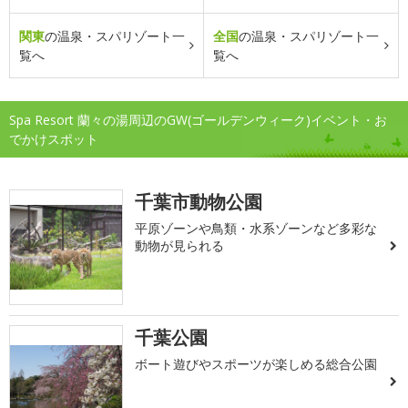
関東
の温泉・スパリゾート一
全国
の温泉・スパリゾート一
覧へ
覧へ
Spa Resort 蘭々の湯周辺のGW(ゴールデンウィーク)イベント・お
でかけスポット
千葉市動物公園
平原ゾーンや鳥類・水系ゾーンなど多彩な
動物が見られる
千葉公園
ボート遊びやスポーツが楽しめる総合公園