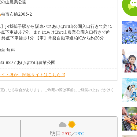
ぼの山農業公園
県
柏市布施2005-2
車】JR我孫子駅から阪東バスあけぼの山公園入口行きで約15
終点下車徒歩7分、またはあけぼの山農業公園入口行きで約
、終点下車徒歩1分 【車】常磐自動車道柏ICから約20分
58台 無料
7133-8877 あけぼの山農業公園
サイトほか、関連サイトはこちら
変更になる場合があります。ご利用の際は事前にご確認の上おでかけく
明日
29℃
／
23℃