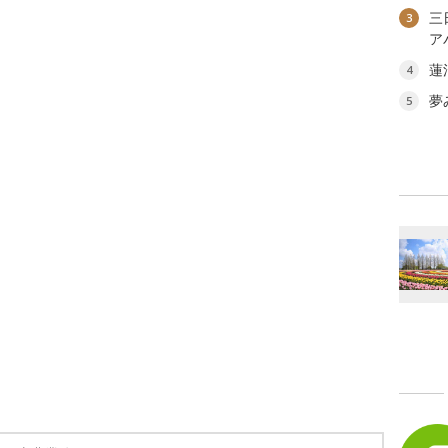
三
3
ア
蓮
4
夢
5