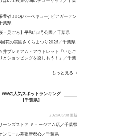
けぼの山農業公園のチューリップ／千葉
張豊砂BBQ(バーベキュー) ビアガーデン
千葉県
桜・見ごろ】平和台3号公園／千葉県
8回花の実園さくらまつり2026／千葉県
々井プレミアム・アウトレット「いちご
りとショッピングを楽しもう！」／千葉
もっと見る
GWの人気スポットランキング
【千葉県】
2026/08/08 更新
リーンズストア ミュージアム店／千葉県
オンモール幕張新都心／千葉県