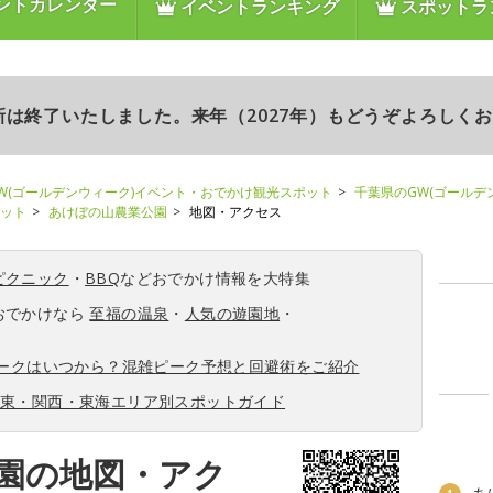
ントカレンダー
イベントランキング
スポットラ
更新は終了いたしました。来年（2027年）もどうぞよろしく
W(ゴールデンウィーク)イベント・おでかけ観光スポット
千葉県のGW(ゴールデ
ポット
あけぼの山農業公園
地図・アクセス
ピクニック
・
BBQ
などおでかけ情報を大特集
おでかけなら
至福の温泉
・
人気の遊園地
・
ィークはいつから？混雑ピーク予想と回避術をご紹介
関東・関西・東海エリア別スポットガイド
園の地図・アク