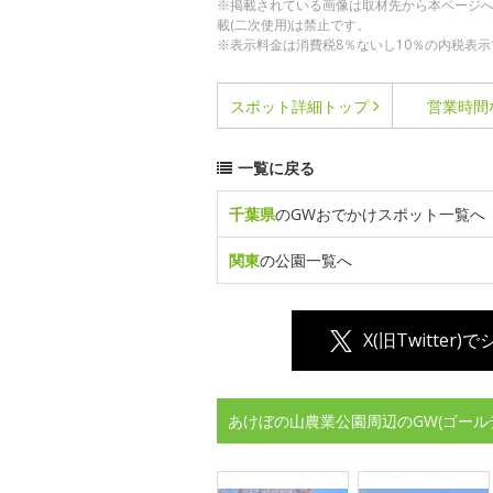
※掲載されている画像は取材先から本ページ
載(二次使用)は禁止です。
※表示料金は消費税8％ないし10％の内税表示
スポット詳細
トップ
営業時間
一覧に戻る
千葉県
のGWおでかけスポット一覧へ
関東
の公園一覧へ
X(旧Twitter)
あけぼの山農業公園周辺のGW(ゴール