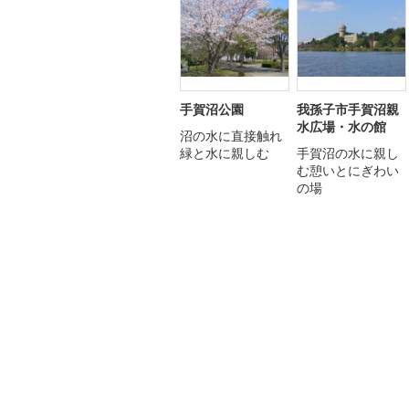
手賀沼公園
我孫子市手賀沼親
水広場・水の館
沼の水に直接触れ
緑と水に親しむ
手賀沼の水に親し
む憩いとにぎわい
の場