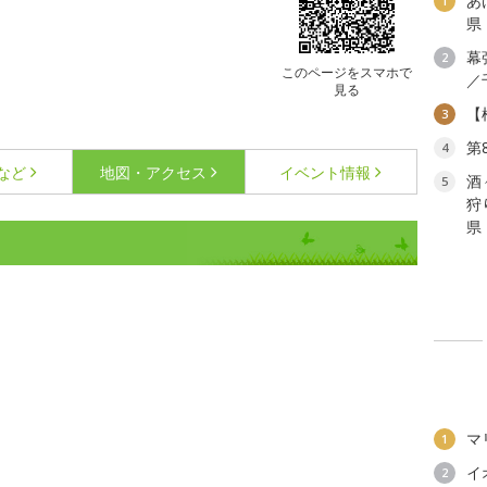
あ
1
県
幕
2
このページをスマホで
／
見る
【
3
第
4
など
地図・アクセス
イベント情報
酒
5
狩
県
マ
1
イ
2