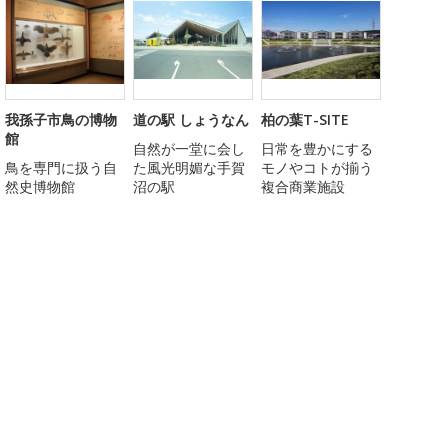
我孫子市鳥の博物
道の駅 しょうなん
柏の葉T-SITE
館
自然が一堂に会し
日常を豊かにする
鳥を専門に扱う自
た風光明媚な手賀
モノやコトが揃う
然史博物館
沼の駅
複合商業施設