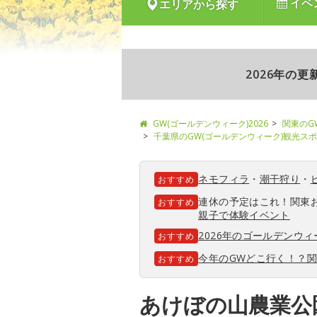
イベ
エリアから探す
2026年の
GW(ゴールデンウィーク)2026
関東のG
千葉県のGW(ゴールデンウィーク)観光ス
ネモフィラ
・
潮干狩り
・
おすすめ
連休の予定はこれ！関東
おすすめ
親子で体験イベント
2026年のゴールデンウ
おすすめ
今年のGWどこ行く！？
おすすめ
あけぼの山農業公