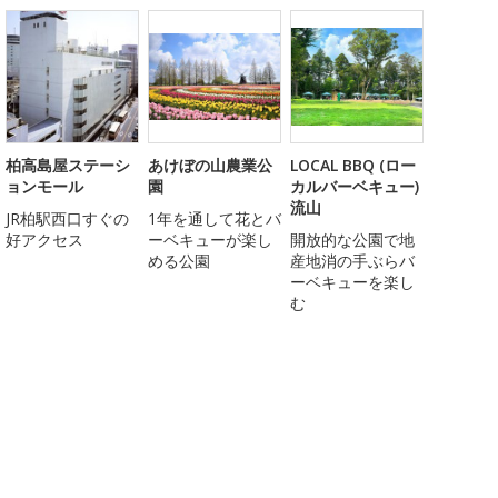
柏高島屋ステーシ
あけぼの山農業公
LOCAL BBQ (ロー
ョンモール
園
カルバーベキュー)
流山
JR柏駅西口すぐの
1年を通して花とバ
好アクセス
ーベキューが楽し
開放的な公園で地
める公園
産地消の手ぶらバ
ーベキューを楽し
む