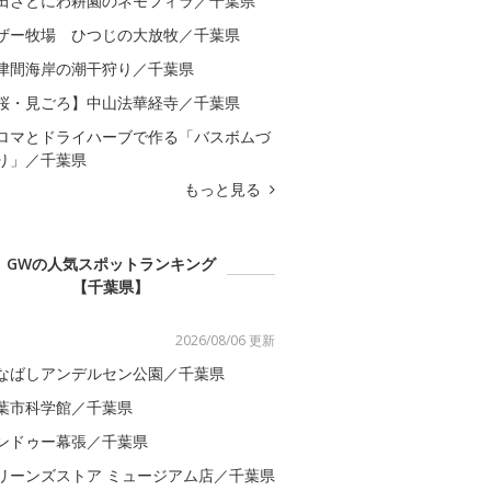
田さとにわ耕園のネモフィラ／千葉県
ザー牧場 ひつじの大放牧／千葉県
津間海岸の潮干狩り／千葉県
桜・見ごろ】中山法華経寺／千葉県
ロマとドライハーブで作る「バスボムづ
り」／千葉県
もっと見る
GWの人気スポットランキング
【千葉県】
2026/08/06 更新
なばしアンデルセン公園／千葉県
葉市科学館／千葉県
ンドゥー幕張／千葉県
リーンズストア ミュージアム店／千葉県