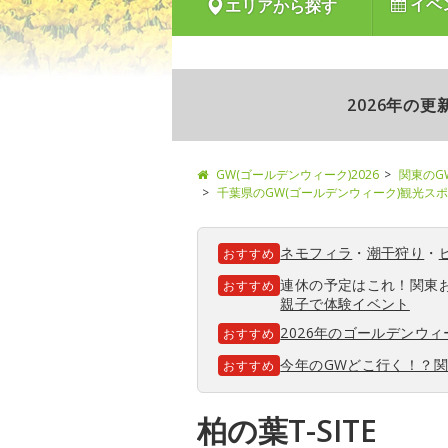
イベ
エリアから探す
2026年の
GW(ゴールデンウィーク)2026
関東のG
千葉県のGW(ゴールデンウィーク)観光ス
ネモフィラ
・
潮干狩り
・
おすすめ
連休の予定はこれ！関東
おすすめ
親子で体験イベント
2026年のゴールデンウ
おすすめ
今年のGWどこ行く！？
おすすめ
柏の葉T-SITE