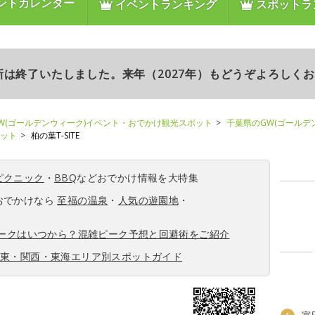
ントカレンダー
イベントランキング
スポットラ
更新は終了いたしました。来年（2027年）もどうぞよろしく
W(ゴールデンウィーク)イベント・おでかけ観光スポット
千葉県のGW(ゴールデ
ポット
柏の葉T-SITE
ピクニック
・
BBQ
などおでかけ情報を大特集
おでかけなら
至福の温泉
・
人気の遊園地
・
ィークはいつから？混雑ピーク予想と回避術をご紹介
関東・関西・東海エリア別スポットガイド