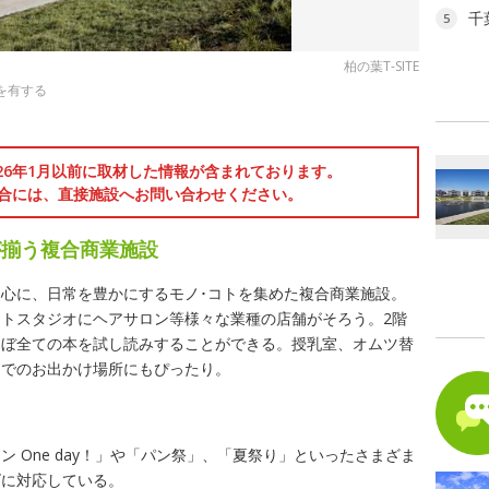
千
5
柏の葉T-SITE
を有する
026年1月以前に取材した情報が含まれております。
合には、直接施設へお問い合わせください。
が揃う複合商業施設
心に、日常を豊かにするモノ･コトを集めた複合商業施設。
トスタジオにヘアサロン等様々な業種の店舗がそろう。2階
ほぼ全ての本を試し読みすることができる。授乳室、オムツ替
ーでのお出かけ場所にもぴったり。
 One day！」や「パン祭」、「夏祭り」といったさまざま
ズに対応している。