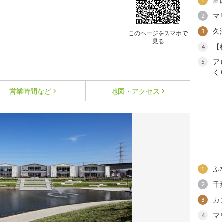
富
1
マ
2
久
3
このページをスマホで
見る
【
4
ア
5
く
営業時間など
地図・アクセス
ふ
1
千
2
カ
3
マ
4