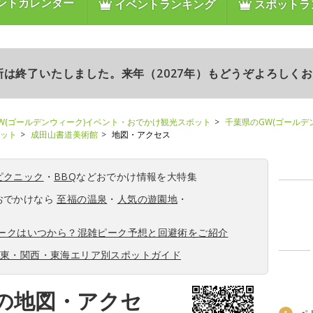
ントカレンダー
イベントランキング
スポットラ
更新は終了いたしました。来年（2027年）もどうぞよろしく
W(ゴールデンウィーク)イベント・おでかけ観光スポット
千葉県のGW(ゴールデ
ポット
成田山書道美術館
地図・アクセス
ピクニック
・
BBQ
などおでかけ情報を大特集
おでかけなら
至福の温泉
・
人気の遊園地
・
ィークはいつから？混雑ピーク予想と回避術をご紹介
関東・関西・東海エリア別スポットガイド
の地図・アクセ