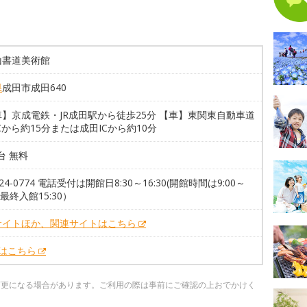
山書道美術館
県
成田市成田640
】京成電鉄・JR成田駅から徒歩25分 【車】東関東自動車道
Cから約15分または成田ICから約10分
0台 無料
-24-0774 電話受付は開館日8:30～16:30(開館時間は9:00～
0 最終入館15:30）
サイトほか、関連サイトはこちら
Xはこちら
変更になる場合があります。ご利用の際は事前にご確認の上おでかけく