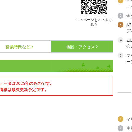
ペ
1
ュ
金
2
このページをスマホで
見る
A
3
デ
2
4
会
営業時間など
地図・アクセス
マ
5
ー
データは2025年のものです。
情報は順次更新予定です。
マ
1
南
2