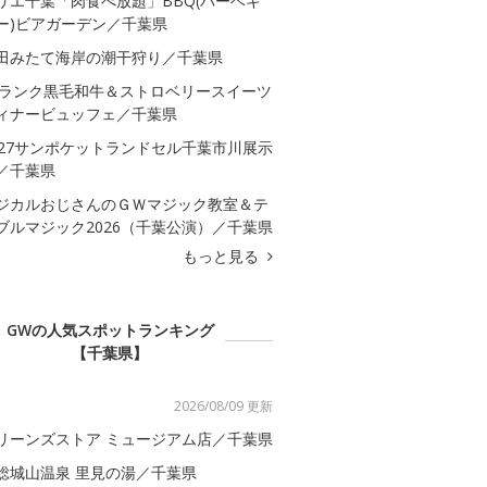
リエ千葉「肉食べ放題」BBQ(バーベキ
ー)ビアガーデン／千葉県
田みたて海岸の潮干狩り／千葉県
5ランク黒毛和牛＆ストロベリースイーツ
ィナービュッフェ／千葉県
027サンポケットランドセル千葉市川展示
／千葉県
ジカルおじさんのＧＷマジック教室＆テ
ブルマジック2026（千葉公演）／千葉県
もっと見る
GWの人気スポットランキング
【千葉県】
2026/08/09 更新
リーンズストア ミュージアム店／千葉県
総城山温泉 里見の湯／千葉県