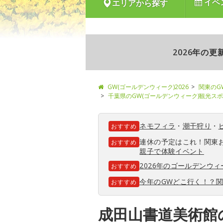
イベ
エリアから探す
2026年の
GW(ゴールデンウィーク)2026
関東のG
千葉県のGW(ゴールデンウィーク)観光ス
ネモフィラ
・
潮干狩り
・
おすすめ
連休の予定はこれ！関東
おすすめ
親子で体験イベント
2026年のゴールデンウ
おすすめ
今年のGWどこ行く！？
おすすめ
成田山書道美術館