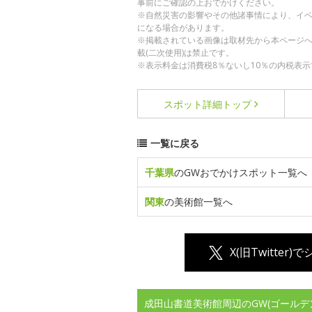
事前にご確認の上おでかけください。
※自然災害の影響やその他諸事情により、イ
になる場合があります。
※掲載されている画像は取材先から本ページ
載(二次使用)は禁止です。
※表示料金は消費税8％ないし10％の内税表示
スポット詳細
トップ
一覧に戻る
千葉県
のGWおでかけスポット一覧へ
関東
の美術館一覧へ
X(旧Twitter)
成田山書道美術館周辺のGW(ゴールデ