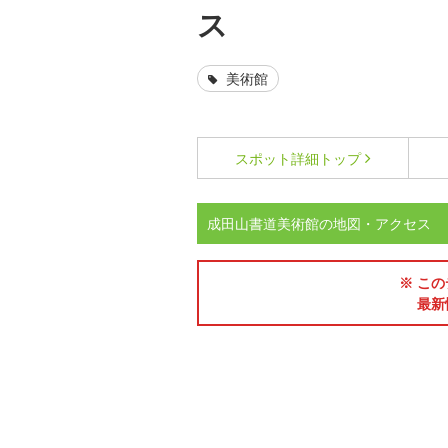
ス
美術館
スポット詳細
トップ
成田山書道美術館の地図・アクセス
※ この
最新