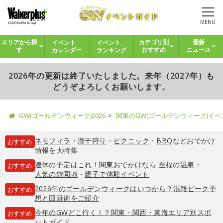
MENU
イベント
イベント
エリアから探
カテゴリ別
最新
カレンダー
ランキング
す
おすすめ
ニュース
2026年の更新は終了いたしました。来年（2027年）も
どうぞよろしくお願いします。
GW(ゴールデンウィーク)2026
関東のGW(ゴールデンウィーク)イ
ネモフィラ
・
潮干狩り
・
ピクニック
・
BBQ
などおでかけ
おすすめ
情報を大特集
連休の予定はこれ！関東おでかけなら
至福の温泉
・
おすすめ
人気の遊園地
・
親子で体験イベント
2026年のゴールデンウィークはいつから？混雑ピーク予
おすすめ
想と回避術をご紹介
今年のGWどこ行く！？関東・関西・東海エリア別スポ
おすすめ
ットガイド