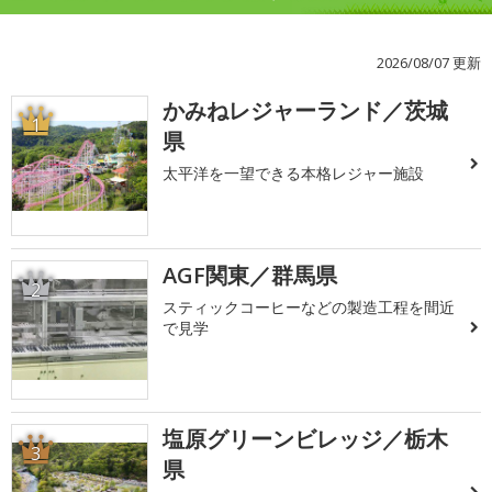
2026/08/07 更新
かみねレジャーランド／茨城
1
県
太平洋を一望できる本格レジャー施設
AGF関東／群馬県
2
スティックコーヒーなどの製造工程を間近
で見学
塩原グリーンビレッジ／栃木
3
県