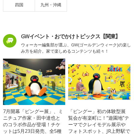
四国
九州・沖縄
GWイベント・おでかけトピックス【関東】
ウォーカー編集部が選ぶ、GW(ゴールデンウィーク)の楽し
み方を紹介。家で楽しめるコンテンツも続々！
7月開幕「ピングー展」、ミ
「ピングー」初の体験型展
ニチュア作家・田中達也と
覧会が有楽町に！“遊園地”テ
のコラボ作品が登場！チケ
ーマでクレイモデル展示や
ットは5月23日発売、全5種
フォトスポット、JR上野駅で