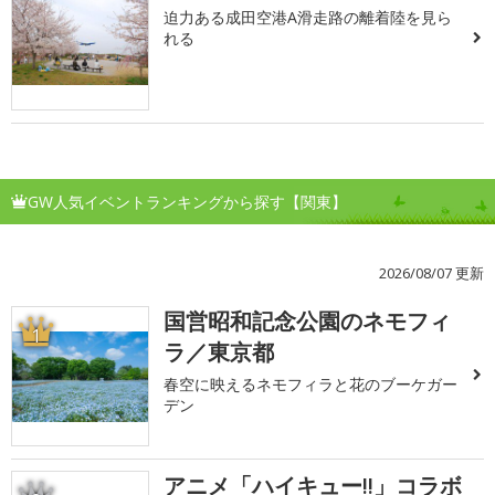
迫力ある成田空港A滑走路の離着陸を見ら
れる
GW人気イベントランキングから探す【関東】
2026/08/07 更新
国営昭和記念公園のネモフィ
1
ラ／東京都
春空に映えるネモフィラと花のブーケガー
デン
アニメ「ハイキュー!!」コラボ